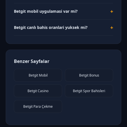
Betgit mobil uygulamasi var mi?
Betgit canlı bahis oranlari yuksek mi?
Benzer Sayfalar
Betgit Mobil
Betgit Bonus
Betgit Casino
Betgit Spor Bahisleri
Betgit Para Çekme