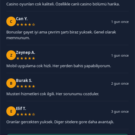
Casino oyunları cok kaliteli. Özellikle canlı casino bölümü harika.
Can Y.
C
1 gun once
★★★★☆
Bonuslar gayet iyi ama çevrim şartı biraz yuksek. Genel olarak
memnunum.
Zeynep A.
Z
1 gun once
★★★★★
Mobil uygulama cok hizli. Her yerden bahis yapabiliyorum.
Burak S.
B
2 gun once
★★★★★
Musteri hizmetleri cok ilgili. Her sorunumu cozduler.
Elif T.
E
3 gun once
★★★★☆
Oranlar gercekten yuksek. Diger sitelere gore daha avantajlı.