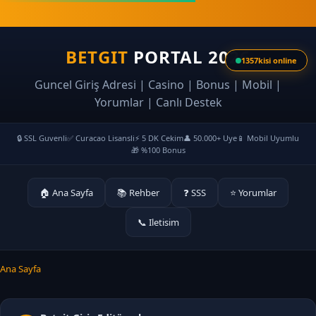
BETGIT
PORTAL 2026
1357
kisi online
Guncel Giriş Adresi | Casino | Bonus | Mobil |
Yorumlar | Canlı Destek
🔒 SSL Guvenli
✅ Curacao Lisansli
⚡ 5 DK Cekim
👤 50.000+ Uye
📱 Mobil Uyumlu
🎁 %100 Bonus
🏠 Ana Sayfa
📚 Rehber
❓ SSS
⭐ Yorumlar
📞 Iletisim
Ana Sayfa