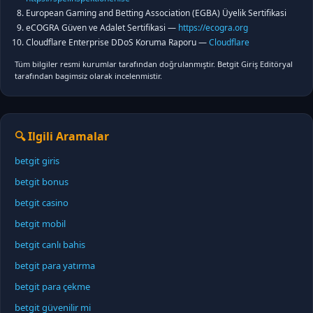
European Gaming and Betting Association (EGBA) Üyelik Sertifikasi
eCOGRA Güven ve Adalet Sertifikasi —
https://ecogra.org
Cloudflare Enterprise DDoS Koruma Raporu —
Cloudflare
Tüm bilgiler resmi kurumlar tarafından doğrulanmıştir. Betgit Giriş Editöryal
tarafından bagimsiz olarak incelenmistir.
🔍 Ilgili Aramalar
betgit giris
betgit bonus
betgit casino
betgit mobil
betgit canlı bahis
betgit para yatırma
betgit para çekme
betgit güvenilir mi