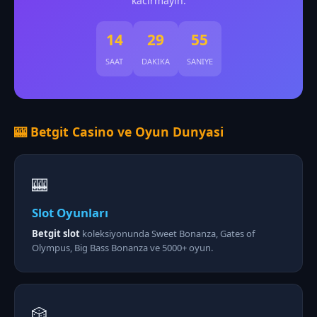
kacirmayin.
14
29
54
SAAT
DAKIKA
SANIYE
🎰 Betgit Casino ve Oyun Dunyasi
🎰
Slot Oyunları
Betgit slot
koleksiyonunda Sweet Bonanza, Gates of
Olympus, Big Bass Bonanza ve 5000+ oyun.
🎲