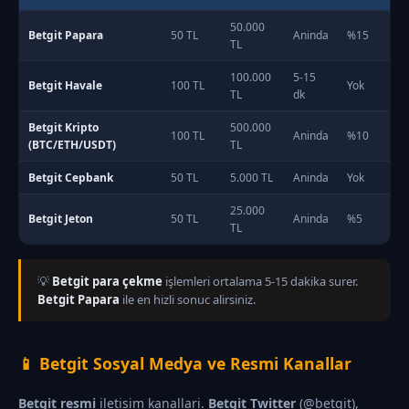
50.000
Betgit Papara
50 TL
Aninda
%15
TL
100.000
5-15
Betgit Havale
100 TL
Yok
TL
dk
Betgit Kripto
500.000
100 TL
Aninda
%10
(BTC/ETH/USDT)
TL
Betgit Cepbank
50 TL
5.000 TL
Aninda
Yok
25.000
Betgit Jeton
50 TL
Aninda
%5
TL
💡
Betgit para çekme
işlemleri ortalama 5-15 dakika surer.
Betgit Papara
ile en hizli sonuc alirsiniz.
📱 Betgit Sosyal Medya ve Resmi Kanallar
Betgit resmi
iletisim kanallari.
Betgit Twitter
(@betgit),