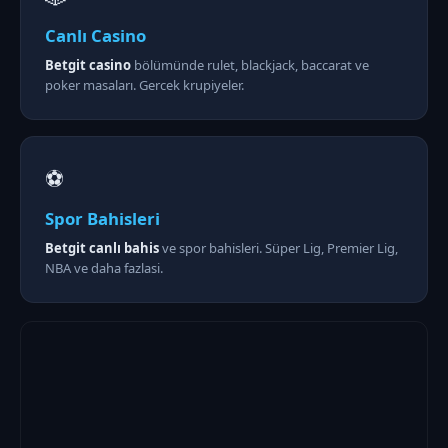
Canlı Casino
Betgit casino
bölümünde rulet, blackjack, baccarat ve
poker masaları. Gercek krupiyeler.
⚽
Spor Bahisleri
Betgit canlı bahis
ve spor bahisleri. Süper Lig, Premier Lig,
NBA ve daha fazlasi.