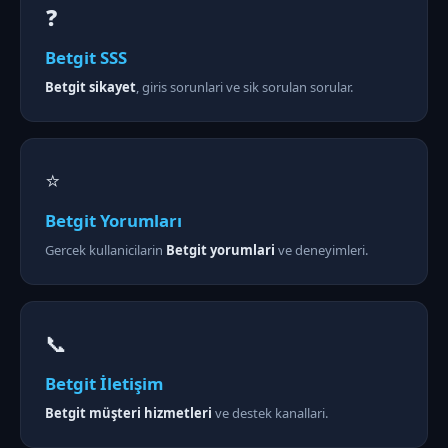
❓
Betgit SSS
Betgit sikayet
, giris sorunlari ve sik sorulan sorular.
⭐
Betgit Yorumları
Gercek kullanicilarin
Betgit yorumlari
ve deneyimleri.
📞
Betgit İletişim
Betgit müşteri hizmetleri
ve destek kanallari.