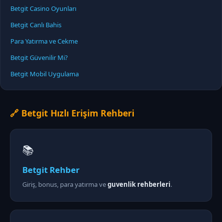
Betgit Casino Oyunları
Betgit Canlı Bahis
Para Yatırma ve Cekme
Betgit Güvenilir Mi?
Betgit Mobil Uygulama
🔗 Betgit Hızlı Erişim Rehberi
📚
Betgit Rehber
Giriş, bonus, para yatırma ve
guvenlik rehberleri
.