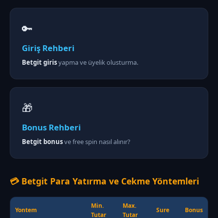
🔑
Giriş Rehberi
Betgit giris
yapma ve üyelik olusturma.
🎁
Bonus Rehberi
Betgit bonus
ve free spin nasıl alınır?
💳 Betgit Para Yatırma ve Cekme Yöntemleri
Min.
Max.
Yontem
Sure
Bonus
Tutar
Tutar