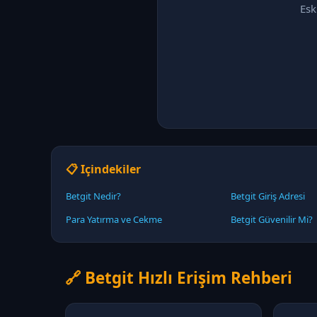
Esk
📋 Içindekiler
Betgit Nedir?
Betgit Giriş Adresi
Para Yatırma ve Cekme
Betgit Güvenilir Mi?
🔗 Betgit Hızlı Erişim Rehberi