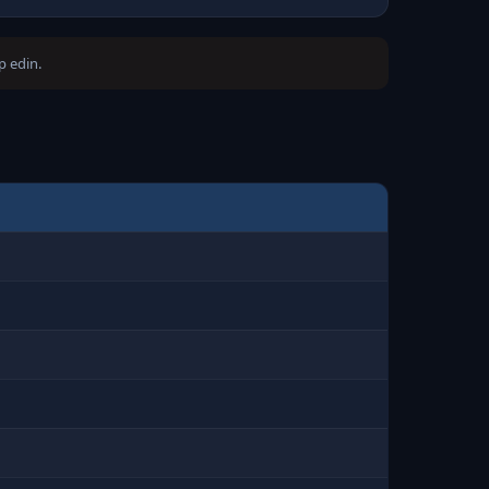
p edin.