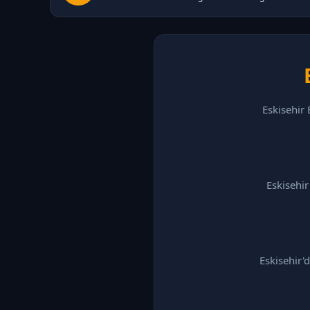
Eskisehir 
Eskisehir
Eskisehir'