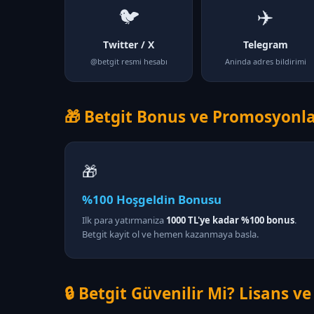
🐦
✈️
Twitter / X
Telegram
@betgit resmi hesabı
Aninda adres bildirimi
🎁 Betgit Bonus ve Promosyonla
🎁
%100 Hoşgeldin Bonusu
Ilk para yatırmaniza
1000 TL'ye kadar %100 bonus
.
Betgit kayit ol ve hemen kazanmaya basla.
🔒 Betgit Güvenilir Mi? Lisans v