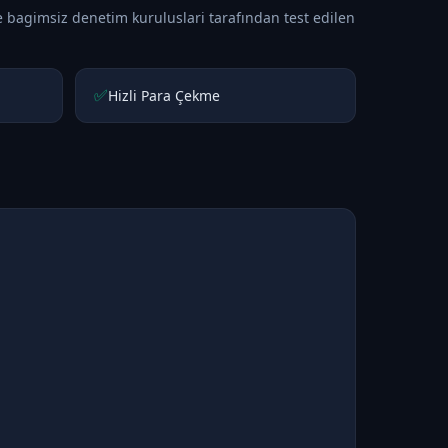
ve bagimsiz denetim kuruluslari tarafından test edilen
✅
Hizli Para Çekme