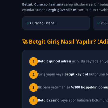
Betgit, Curacao lisansina
sahip uluslararasi bir bahi
oyunlar sunar.
Betgit güvenilir mi
sorusunun cevabi: 
✅
✅
Curacao Lisansli
256-
🚀 Betgit Giriş Nasıl Yapılır? (
Betgit güncel adresi
acin. Bu sayfada en y
1
Giriş yapın veya
Betgit kayit ol
butonuna ba
2
Ilk para yatırmaniza
%100 hoşgeldin bonu
3
Betgit casino
veya spor bahisleri bölümünd
4