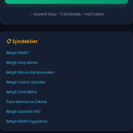
✅ Güvenli Giriş
✅ 7/24 Destek
✅ Hizli Cekim
📋 Içindekiler
Betgit Nedir?
Betgit Giriş Adresi
Betgit Bonus Kampanyaları
Betgit Casino Oyunları
Betgit Canlı Bahis
Para Yatırma ve Cekme
Betgit Güvenilir Mi?
Betgit Mobil Uygulama