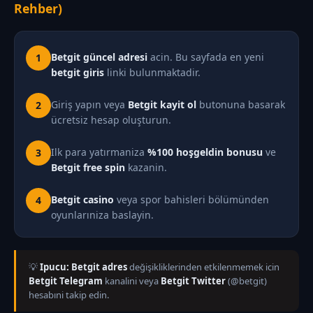
Rehber)
Betgit güncel adresi
acin. Bu sayfada en yeni
1
betgit giris
linki bulunmaktadir.
Giriş yapın veya
Betgit kayit ol
butonuna basarak
2
ücretsiz hesap oluşturun.
Ilk para yatırmaniza
%100 hoşgeldin bonusu
ve
3
Betgit free spin
kazanin.
Betgit casino
veya spor bahisleri bölümünden
4
oyunlarıniza baslayin.
💡
Ipucu:
Betgit adres
değişikliklerinden etkilenmemek icin
Betgit Telegram
kanalini veya
Betgit Twitter
(@betgit)
hesabıni takip edin.