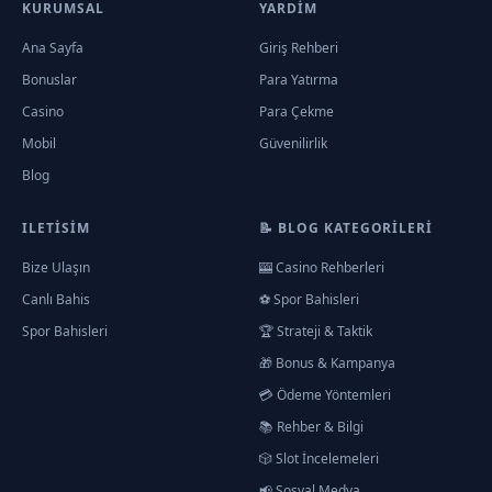
KURUMSAL
YARDIM
Ana Sayfa
Giriş Rehberi
Bonuslar
Para Yatırma
Casino
Para Çekme
Mobil
Güvenilirlik
Blog
ILETISIM
📝 BLOG KATEGORILERI
Bize Ulaşın
🎰 Casino Rehberleri
Canlı Bahis
⚽ Spor Bahisleri
Spor Bahisleri
🏆 Strateji & Taktik
🎁 Bonus & Kampanya
💳 Ödeme Yöntemleri
📚 Rehber & Bilgi
🎲 Slot İncelemeleri
📢 Sosyal Medya