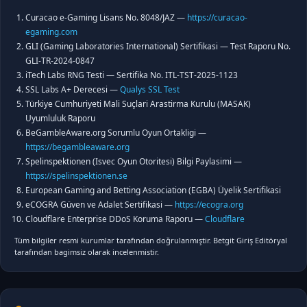
Curacao e-Gaming Lisans No. 8048/JAZ —
https://curacao-
egaming.com
GLI (Gaming Laboratories International) Sertifikasi — Test Raporu No.
GLI-TR-2024-0847
iTech Labs RNG Testi — Sertifika No. ITL-TST-2025-1123
SSL Labs A+ Derecesi —
Qualys SSL Test
Türkiye Cumhuriyeti Mali Suçlari Arastirma Kurulu (MASAK)
Uyumluluk Raporu
BeGambleAware.org Sorumlu Oyun Ortakligi —
https://begambleaware.org
Spelinspektionen (Isvec Oyun Otoritesi) Bilgi Paylasimi —
https://spelinspektionen.se
European Gaming and Betting Association (EGBA) Üyelik Sertifikasi
eCOGRA Güven ve Adalet Sertifikasi —
https://ecogra.org
Cloudflare Enterprise DDoS Koruma Raporu —
Cloudflare
Tüm bilgiler resmi kurumlar tarafından doğrulanmıştir. Betgit Giriş Editöryal
tarafından bagimsiz olarak incelenmistir.