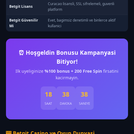
Curacao lisansli, SSL sifrelemeli, guvenli
Betgit Lisans
platform
Betgit Güvenilir
Evet, bagimsiz denetimli ve binlerce aktif
Mi
kullanici
⏰ Hoşgeldin Bonusu Kampanyasi
Bitiyor!
Ilk uyeliginize
%100 bonus + 200 Free Spin
firsatini
kacirmayin.
18
38
37
SAAT
DAKIKA
SANIYE
🎰 Betgit Casino ve Oyun Dunyasi