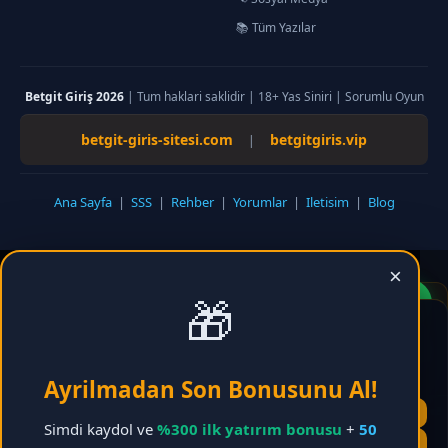
📚 Tüm Yazılar
Betgit Giriş 2026
| Tum haklari saklidir | 18+ Yas Siniri | Sorumlu Oyun
betgit-giris-sitesi.com
betgitgiris.vip
|
Ana Sayfa
|
SSS
|
Rehber
|
Yorumlar
|
Iletisim
|
Blog
×
📞
🎁
Betgit Güncel Giriş 2026
🍪 Cerez Politikasi
✈️
Betgit Giriş olarak size en iyi deneyimi sunmak icin cerezleri
Betgit Casino
|
Betgit Giriş
|
Betgit VIP
kullaniyoruz.
Gizlilik Politikasi
|
Cerez Politikasi
Ayrilmadan Son Bonusunu Al!
z once 2.500 TL kazandi!
🏆 Ayse Y. Blackjack te 5.000 TL jackpot vurdu!
Tumunu Kabul Et
Simdi kaydol ve
%300 ilk yatırım bonusu
+
50
Reddet