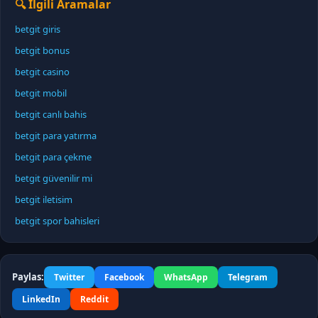
🔍 Ilgili Aramalar
betgit giris
betgit bonus
betgit casino
betgit mobil
betgit canlı bahis
betgit para yatırma
betgit para çekme
betgit güvenilir mi
betgit iletisim
betgit spor bahisleri
Paylas:
Twitter
Facebook
WhatsApp
Telegram
LinkedIn
Reddit