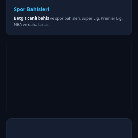
Spor Bahisleri
Betgit canlı bahis
ve spor bahisleri. Süper Lig, Premier Lig,
NBA ve daha fazlasi.