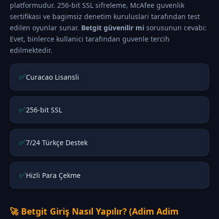
platformudur. 256-bit SSL sifreleme, McAfee guvenlik
sertifikasi ve bagimsiz denetim kuruluslari tarafından test
edilen oyunlar sunar.
Betgit güvenilir mi
sorusunun cevabi:
Evet, binlerce kullanici tarafından guvenle tercih
edilmektedir.
✅
Curacao Lisansli
✅
256-bit SSL
✅
7/24 Türkçe Destek
✅
Hizli Para Çekme
🚀 Betgit Giriş Nasıl Yapılır? (Adim Adim