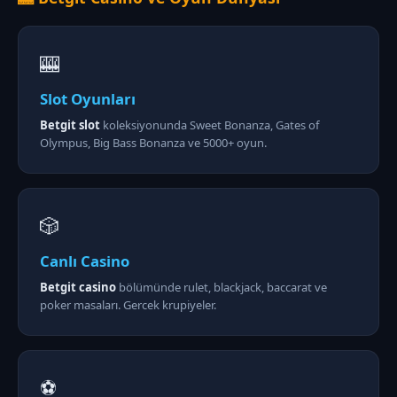
🎰
Slot Oyunları
Betgit slot
koleksiyonunda Sweet Bonanza, Gates of
Olympus, Big Bass Bonanza ve 5000+ oyun.
🎲
Canlı Casino
Betgit casino
bölümünde rulet, blackjack, baccarat ve
poker masaları. Gercek krupiyeler.
⚽