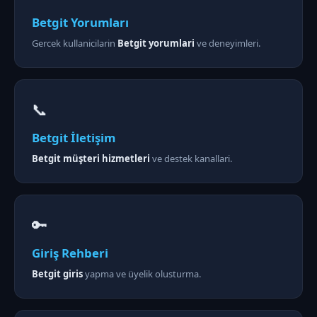
Betgit Yorumları
Gercek kullanicilarin
Betgit yorumlari
ve deneyimleri.
📞
Betgit İletişim
Betgit müşteri hizmetleri
ve destek kanallari.
🔑
Giriş Rehberi
Betgit giris
yapma ve üyelik olusturma.