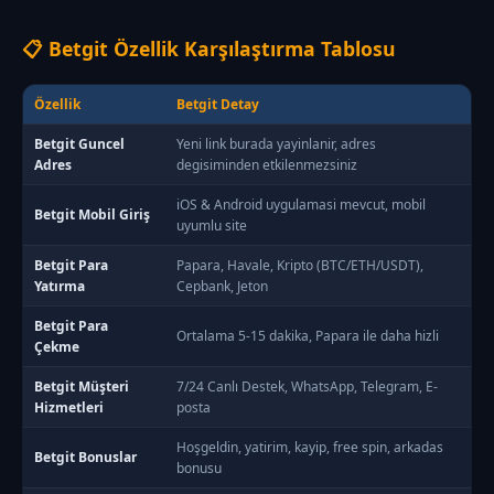
📋 Betgit Özellik Karşılaştırma Tablosu
Özellik
Betgit Detay
Betgit Guncel
Yeni link burada yayinlanir, adres
Adres
degisiminden etkilenmezsiniz
iOS & Android uygulamasi mevcut, mobil
Betgit Mobil Giriş
uyumlu site
Betgit Para
Papara, Havale, Kripto (BTC/ETH/USDT),
Yatırma
Cepbank, Jeton
Betgit Para
Ortalama 5-15 dakika, Papara ile daha hizli
Çekme
Betgit Müşteri
7/24 Canlı Destek, WhatsApp, Telegram, E-
Hizmetleri
posta
Hoşgeldin, yatirim, kayip, free spin, arkadas
Betgit Bonuslar
bonusu