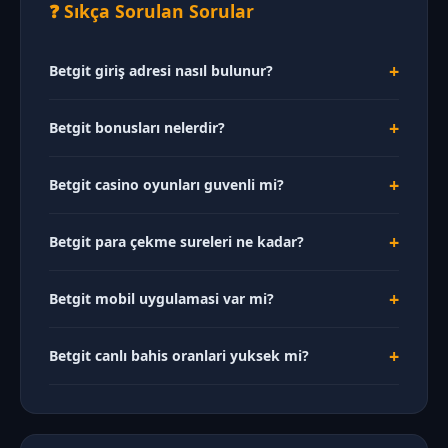
❓ Sıkça Sorulan Sorular
Betgit giriş adresi nasıl bulunur?
Betgit bonusları nelerdir?
Betgit casino oyunları guvenli mi?
Betgit para çekme sureleri ne kadar?
Betgit mobil uygulamasi var mi?
Betgit canlı bahis oranlari yuksek mi?