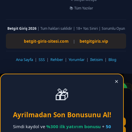
📚 Tüm Yazılar
Betgit Giriş 2026
| Tum haklari saklidir | 18+ Yas Siniri | Sorumlu Oyun
betgit-giris-sitesi.com
betgitgiris.vip
|
Ana Sayfa
|
SSS
|
Rehber
|
Yorumlar
|
Iletisim
|
Blog
×
📞
🎁
Betgit Güncel Giriş 2026
🍪 Cerez Politikasi
✈️
Betgit Giriş olarak size en iyi deneyimi sunmak icin cerezleri
Betgit Casino
|
Betgit Giriş
|
Betgit VIP
kullaniyoruz.
Gizlilik Politikasi
|
Cerez Politikasi
Ayrilmadan Son Bonusunu Al!
z once 2.500 TL kazandi!
🏆 Ayse Y. Blackjack te 5.000 TL jackpot vurdu!
Tumunu Kabul Et
Simdi kaydol ve
%300 ilk yatırım bonusu
+
50
Reddet