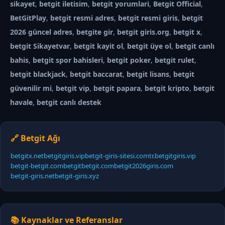
sikayet
,
betgit iletisim
,
betgit yorumlari
,
Betgit Official
,
BetGitPlay
,
betgit resmi adres
,
betgit resmi giris
,
betgit
2026 güncel adres
,
betgite gir
,
betgit giris.org
,
betgit x
,
betgit Sikayetvar
,
betgit kayit ol
,
betgit üye ol
,
betgit canlı
bahis
,
betgit spor bahisleri
,
betgit poker
,
betgit rulet
,
betgit blackjack
,
betgit baccarat
,
betgit lisans
,
betgit
güvenilir mi
,
betgit vip
,
betgit papara
,
betgit kripto
,
betgit
havale
,
betgit canlı destek
🔗 Betgit Ağı
betgitx.net
betgitgiris.vip
betgit-giris-sitesi.com
tr.betgitgiris.vip
betgit-betgit.com
betgitbetgit.com
betgit2026giris.com
betgit-giris.net
betgit-giris.xyz
📚 Kaynaklar ve Referanslar