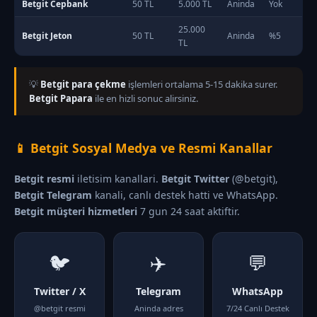
Betgit Cepbank
50 TL
5.000 TL
Aninda
Yok
25.000
Betgit Jeton
50 TL
Aninda
%5
TL
💡
Betgit para çekme
işlemleri ortalama 5-15 dakika surer.
Betgit Papara
ile en hizli sonuc alirsiniz.
📱 Betgit Sosyal Medya ve Resmi Kanallar
Betgit resmi
iletisim kanallari.
Betgit Twitter
(@betgit),
Betgit Telegram
kanali, canlı destek hatti ve WhatsApp.
Betgit müşteri hizmetleri
7 gun 24 saat aktiftir.
🐦
✈️
💬
Twitter / X
Telegram
WhatsApp
@betgit resmi
Aninda adres
7/24 Canlı Destek