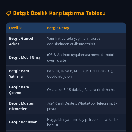
📋 Betgit Özellik Karşılaştırma Tablosu
Özellik
Betgit Detay
Betgit Guncel
Yeni link burada yayinlanir, adres
Adres
degisiminden etkilenmezsiniz
iOS & Android uygulamasi mevcut, mobil
Betgit Mobil Giriş
uyumlu site
Betgit Para
Papara, Havale, Kripto (BTC/ETH/USDT),
Yatırma
Cepbank, Jeton
Betgit Para
Ortalama 5-15 dakika, Papara ile daha hizli
Çekme
Betgit Müşteri
7/24 Canlı Destek, WhatsApp, Telegram, E-
Hizmetleri
posta
Hoşgeldin, yatirim, kayip, free spin, arkadas
Betgit Bonuslar
bonusu