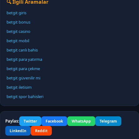
🔍 Ilgili Aramalar
betgit giris
betgit bonus
betgit casino
betgit mobil
betgit canlı bahis
betgit para yatırma
betgit para çekme
betgit güvenilir mi
betgit iletisim
betgit spor bahisleri
Paylas:
Twitter
Facebook
WhatsApp
Telegram
LinkedIn
Reddit