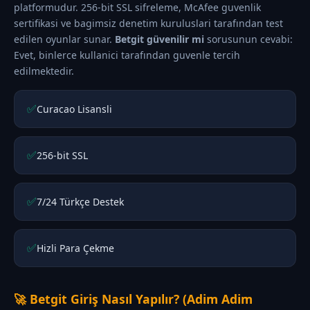
platformudur. 256-bit SSL sifreleme, McAfee guvenlik
sertifikasi ve bagimsiz denetim kuruluslari tarafından test
edilen oyunlar sunar.
Betgit güvenilir mi
sorusunun cevabi:
Evet, binlerce kullanici tarafından guvenle tercih
edilmektedir.
✅
Curacao Lisansli
✅
256-bit SSL
✅
7/24 Türkçe Destek
✅
Hizli Para Çekme
🚀 Betgit Giriş Nasıl Yapılır? (Adim Adim