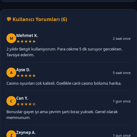
💬 Kullanıcı Yorumları (6)
Mehmet K.
M
2 saat once
★★★★★
2 yildir Betgit kullaniyorum. Para cekme 5 dk suruyor gercekten.
Tavsiye ederim.
Ayse D.
A
5 saat once
★★★★★
Casino oyunları cok kaliteli. Özellikle canlı casino bölümü harika.
Can Y.
C
1 gun once
★★★★☆
Bonuslar gayet iyi ama çevrim şartı biraz yuksek. Genel olarak
memnunum.
Zeynep A.
Z
1 gun once