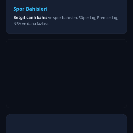
Spor Bahisleri
Betgit canlı bahis
ve spor bahisleri. Süper Lig, Premier Lig,
NBA ve daha fazlasi.