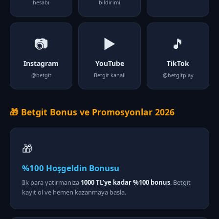
hesabı
bildirimi
📷
▶️
🎵
Instagram
YouTube
TikTok
@betgit
Betgit kanali
@betgitplay
🎁 Betgit Bonus ve Promosyonlar 2026
🎁
%100 Hoşgeldin Bonusu
Ilk para yatırmaniza
1000 TL'ye kadar %100 bonus
. Betgit
kayit ol ve hemen kazanmaya basla.