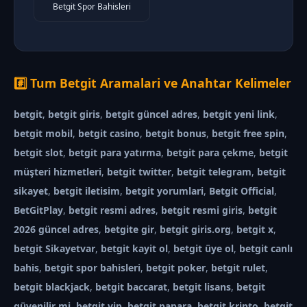
Betgit Spor Bahisleri
#️⃣ Tum Betgit Aramalari ve Anahtar Kelimeler
betgit
,
betgit giris
,
betgit güncel adres
,
betgit yeni link
,
betgit mobil
,
betgit casino
,
betgit bonus
,
betgit free spin
,
betgit slot
,
betgit para yatırma
,
betgit para çekme
,
betgit
müşteri hizmetleri
,
betgit twitter
,
betgit telegram
,
betgit
sikayet
,
betgit iletisim
,
betgit yorumlari
,
Betgit Official
,
BetGitPlay
,
betgit resmi adres
,
betgit resmi giris
,
betgit
2026 güncel adres
,
betgite gir
,
betgit giris.org
,
betgit x
,
betgit Sikayetvar
,
betgit kayit ol
,
betgit üye ol
,
betgit canlı
bahis
,
betgit spor bahisleri
,
betgit poker
,
betgit rulet
,
betgit blackjack
,
betgit baccarat
,
betgit lisans
,
betgit
güvenilir mi
,
betgit vip
,
betgit papara
,
betgit kripto
,
betgit