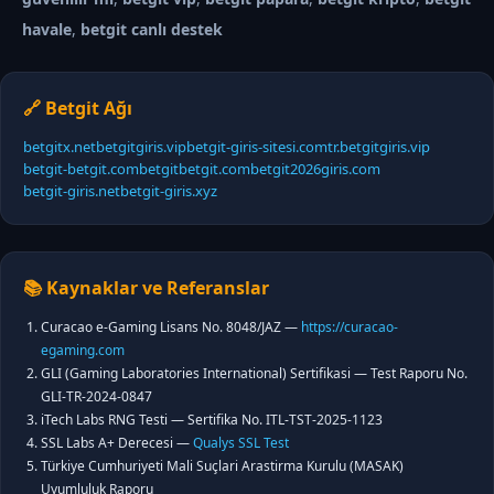
havale
,
betgit canlı destek
🔗 Betgit Ağı
betgitx.net
betgitgiris.vip
betgit-giris-sitesi.com
tr.betgitgiris.vip
betgit-betgit.com
betgitbetgit.com
betgit2026giris.com
betgit-giris.net
betgit-giris.xyz
📚 Kaynaklar ve Referanslar
Curacao e-Gaming Lisans No. 8048/JAZ —
https://curacao-
egaming.com
GLI (Gaming Laboratories International) Sertifikasi — Test Raporu No.
GLI-TR-2024-0847
iTech Labs RNG Testi — Sertifika No. ITL-TST-2025-1123
SSL Labs A+ Derecesi —
Qualys SSL Test
Türkiye Cumhuriyeti Mali Suçlari Arastirma Kurulu (MASAK)
Uyumluluk Raporu