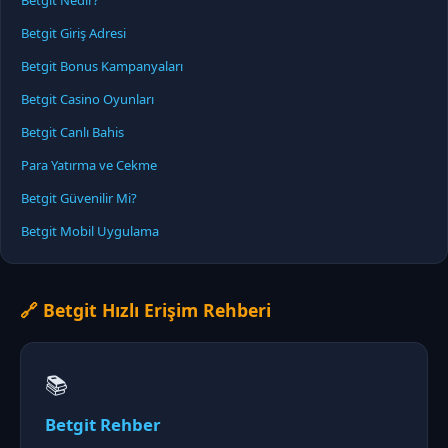
Betgit Nedir?
Betgit Giriş Adresi
Betgit Bonus Kampanyaları
Betgit Casino Oyunları
Betgit Canlı Bahis
Para Yatırma ve Cekme
Betgit Güvenilir Mi?
Betgit Mobil Uygulama
🔗 Betgit Hızlı Erişim Rehberi
📚
Betgit Rehber