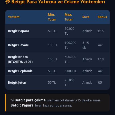
💳 Betgit Para Yatırma ve Cekme Yöntemleri
Min.
Max.
Yontem
Sure
Bonus
Tutar
Tutar
50.000
Betgit Papara
50 TL
Aninda
%15
TL
100.000
5-15
Betgit Havale
100 TL
Yok
TL
dk
Betgit Kripto
500.000
100 TL
Aninda
%10
(BTC/ETH/USDT)
TL
Betgit Cepbank
50 TL
5.000 TL
Aninda
Yok
25.000
Betgit Jeton
50 TL
Aninda
%5
TL
💡
Betgit para çekme
işlemleri ortalama 5-15 dakika surer.
Betgit Papara
ile en hizli sonuc alirsiniz.