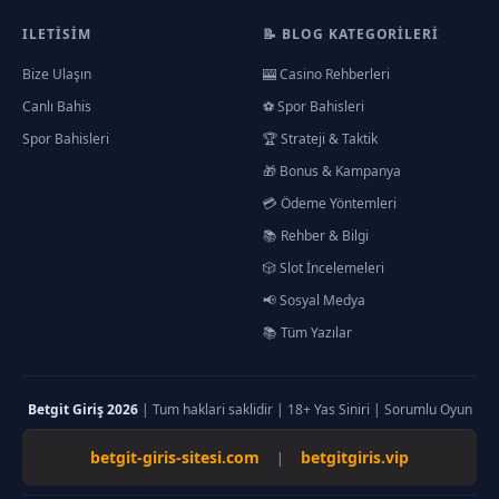
ILETISIM
📝 BLOG KATEGORILERI
Bize Ulaşın
🎰 Casino Rehberleri
Canlı Bahis
⚽ Spor Bahisleri
Spor Bahisleri
🏆 Strateji & Taktik
🎁 Bonus & Kampanya
💳 Ödeme Yöntemleri
📚 Rehber & Bilgi
🎲 Slot İncelemeleri
📢 Sosyal Medya
📚 Tüm Yazılar
Betgit Giriş 2026
| Tum haklari saklidir | 18+ Yas Siniri | Sorumlu Oyun
betgit-giris-sitesi.com
betgitgiris.vip
|