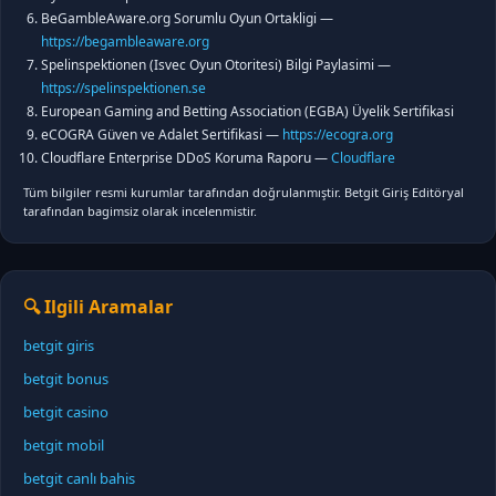
BeGambleAware.org Sorumlu Oyun Ortakligi —
https://begambleaware.org
Spelinspektionen (Isvec Oyun Otoritesi) Bilgi Paylasimi —
https://spelinspektionen.se
European Gaming and Betting Association (EGBA) Üyelik Sertifikasi
eCOGRA Güven ve Adalet Sertifikasi —
https://ecogra.org
Cloudflare Enterprise DDoS Koruma Raporu —
Cloudflare
Tüm bilgiler resmi kurumlar tarafından doğrulanmıştir. Betgit Giriş Editöryal
tarafından bagimsiz olarak incelenmistir.
🔍 Ilgili Aramalar
betgit giris
betgit bonus
betgit casino
betgit mobil
betgit canlı bahis