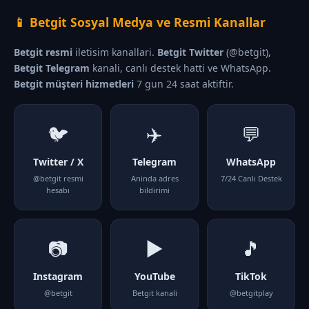
📱 Betgit Sosyal Medya ve Resmi Kanallar
Betgit resmi
iletisim kanallari.
Betgit Twitter
(@betgit),
Betgit Telegram
kanali, canlı destek hatti ve WhatsApp.
Betgit müşteri hizmetleri
7 gun 24 saat aktiftir.
🐦
✈️
💬
Twitter / X
Telegram
WhatsApp
@betgit resmi
Aninda adres
7/24 Canlı Destek
hesabı
bildirimi
📷
▶️
🎵
Instagram
YouTube
TikTok
@betgit
Betgit kanali
@betgitplay