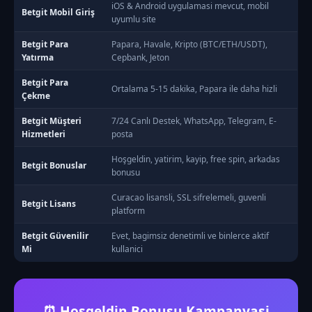
iOS & Android uygulamasi mevcut, mobil
Betgit Mobil Giriş
uyumlu site
Betgit Para
Papara, Havale, Kripto (BTC/ETH/USDT),
Yatırma
Cepbank, Jeton
Betgit Para
Ortalama 5-15 dakika, Papara ile daha hizli
Çekme
Betgit Müşteri
7/24 Canlı Destek, WhatsApp, Telegram, E-
Hizmetleri
posta
Hoşgeldin, yatirim, kayip, free spin, arkadas
Betgit Bonuslar
bonusu
Curacao lisansli, SSL sifrelemeli, guvenli
Betgit Lisans
platform
Betgit Güvenilir
Evet, bagimsiz denetimli ve binlerce aktif
Mi
kullanici
⏰ Hoşgeldin Bonusu Kampanyasi