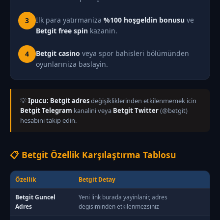
Ilk para yatırmaniza
%100 hoşgeldin bonusu
ve
3
Betgit free spin
kazanin.
Betgit casino
veya spor bahisleri bölümünden
4
oyunlarıniza baslayin.
💡
Ipucu:
Betgit adres
değişikliklerinden etkilenmemek icin
Betgit Telegram
kanalini veya
Betgit Twitter
(@betgit)
hesabıni takip edin.
📋 Betgit Özellik Karşılaştırma Tablosu
Özellik
Betgit Detay
Betgit Guncel
Yeni link burada yayinlanir, adres
Adres
degisiminden etkilenmezsiniz