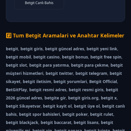
Betgit Canlı Bahis
#️⃣ Tum Betgit Aramalari ve Anahtar Kelimeler
betgit
,
betgit giris
,
betgit güncel adres
,
betgit yeni link
,
betgit mobil
,
betgit casino
,
betgit bonus
,
betgit free spin
,
betgit slot
,
betgit para yatırma
,
betgit para çekme
,
betgit
müşteri hizmetleri
,
betgit twitter
,
betgit telegram
,
betgit
sikayet
,
betgit iletisim
,
betgit yorumlari
,
Betgit Official
,
BetGitPlay
,
betgit resmi adres
,
betgit resmi giris
,
betgit
2026 güncel adres
,
betgite gir
,
betgit giris.org
,
betgit x
,
betgit Sikayetvar
,
betgit kayit ol
,
betgit üye ol
,
betgit canlı
bahis
,
betgit spor bahisleri
,
betgit poker
,
betgit rulet
,
betgit blackjack
,
betgit baccarat
,
betgit lisans
,
betgit
güvenilir mi
,
betgit vip
,
betgit papara
,
betgit kripto
,
betgit