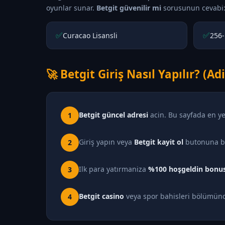
oyunlar sunar.
Betgit güvenilir mi
sorusunun cevabi: 
✅
✅
Curacao Lisansli
256-
🚀 Betgit Giriş Nasıl Yapılır? (
Betgit güncel adresi
acin. Bu sayfada en y
1
Giriş yapın veya
Betgit kayit ol
butonuna ba
2
Ilk para yatırmaniza
%100 hoşgeldin bonu
3
Betgit casino
veya spor bahisleri bölümünd
4