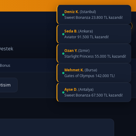
1430
kisi online
Destek
 Bonus
etisim