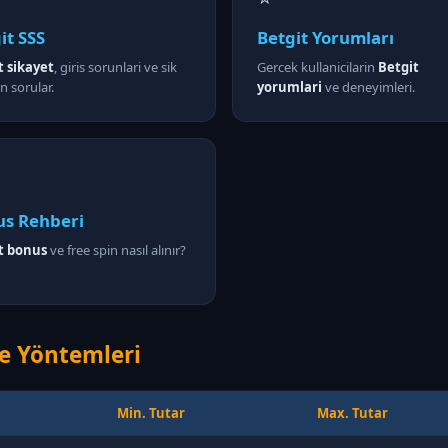
it SSS
Betgit Yorumları
t sikayet
, giris sorunlari ve sik
Gercek kullanicilarin
Betgit
n sorular.
yorumlari
ve deneyimleri.
us Rehberi
t bonus
ve free spin nasıl alınır?
e Yöntemleri
Min. Tutar
Max. Tutar