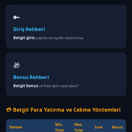
🔑
Giriş Rehberi
Betgit giris
yapma ve üyelik olusturma.
🎁
Bonus Rehberi
Betgit bonus
ve free spin nasıl alınır?
💳 Betgit Para Yatırma ve Cekme Yöntemleri
Min.
Max.
Yontem
Sure
Bonus
Tutar
Tutar