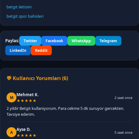
betgit iletisim
betgit spor bahisleri
Paylas:
Twitter
Facebook
WhatsApp
Telegram
LinkedIn
Reddit
💬 Kullanıcı Yorumları (6)
Mehmet K.
M
2 saat once
★★★★★
2 yildir Betgit kullaniyorum. Para cekme 5 dk suruyor gercekten.
Tavsiye ederim.
Ayse D.
A
5 saat once
★★★★★