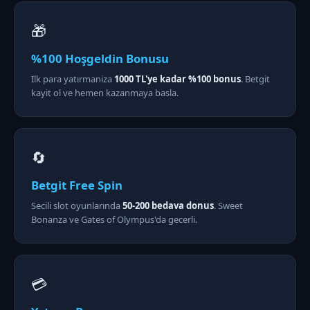
🎁
%100 Hoşgeldin Bonusu
Ilk para yatırmaniza
1000 TL'ye kadar %100 bonus
. Betgit
kayit ol ve hemen kazanmaya basla.
🔄
Betgit Free Spin
Secili slot oyunlarında
50-200 bedava donus
. Sweet
Bonanza ve Gates of Olympus'da gecerli.
💳