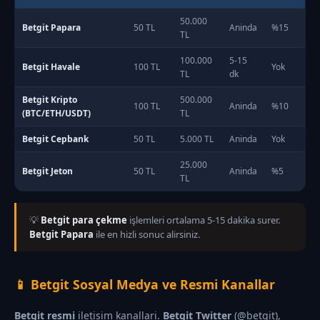
50.000
Betgit Papara
50 TL
Aninda
%15
TL
100.000
5-15
Betgit Havale
100 TL
Yok
TL
dk
Betgit Kripto
500.000
100 TL
Aninda
%10
(BTC/ETH/USDT)
TL
Betgit Cepbank
50 TL
5.000 TL
Aninda
Yok
25.000
Betgit Jeton
50 TL
Aninda
%5
TL
💡
Betgit para çekme
işlemleri ortalama 5-15 dakika surer.
Betgit Papara
ile en hizli sonuc alirsiniz.
📱 Betgit Sosyal Medya ve Resmi Kanallar
Betgit resmi
iletisim kanallari.
Betgit Twitter
(@betgit),