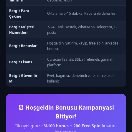
Yatırma
Cepbank, Jeton
Betgit Para
Ortalama 5-15 dakika, Papara ile daha hizli
Çekme
Betgit Müşteri
7/24 Canlı Destek, WhatsApp, Telegram, E-
Hizmetleri
posta
Hoşgeldin, yatirim, kayip, free spin, arkadas
Betgit Bonuslar
bonusu
Curacao lisansli, SSL sifrelemeli, guvenli
Betgit Lisans
platform
Betgit Güvenilir
Evet, bagimsiz denetimli ve binlerce aktif
Mi
kullanici
⏰ Hoşgeldin Bonusu Kampanyasi
Bitiyor!
Ilk uyeliginize
%100 bonus + 200 Free Spin
firsatini