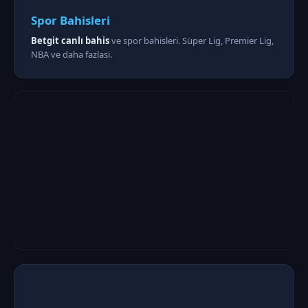
Spor Bahisleri
Betgit canlı bahis
ve spor bahisleri. Süper Lig, Premier Lig,
NBA ve daha fazlasi.