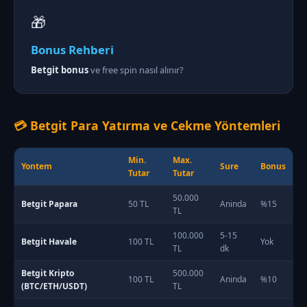
🎁
Bonus Rehberi
Betgit bonus
ve free spin nasıl alınır?
💳 Betgit Para Yatırma ve Cekme Yöntemleri
Min.
Max.
Yontem
Sure
Bonus
Tutar
Tutar
50.000
Betgit Papara
50 TL
Aninda
%15
TL
100.000
5-15
Betgit Havale
100 TL
Yok
TL
dk
Betgit Kripto
500.000
100 TL
Aninda
%10
(BTC/ETH/USDT)
TL