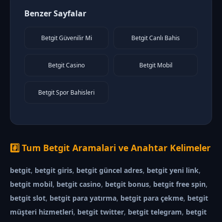
Benzer Sayfalar
Betgit Güvenilir Mi
Betgit Canlı Bahis
Betgit Casino
Betgit Mobil
Betgit Spor Bahisleri
#️⃣ Tum Betgit Aramalari ve Anahtar Kelimeler
betgit
,
betgit giris
,
betgit güncel adres
,
betgit yeni link
,
betgit mobil
,
betgit casino
,
betgit bonus
,
betgit free spin
,
betgit slot
,
betgit para yatırma
,
betgit para çekme
,
betgit
müşteri hizmetleri
,
betgit twitter
,
betgit telegram
,
betgit