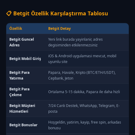
📋 Betgit Özellik Karşılaştırma Tablosu
Özellik
Betgit Detay
Betgit Guncel
Yeni link burada yayinlanir, adres
Adres
degisiminden etkilenmezsiniz
iOS & Android uygulamasi mevcut, mobil
Betgit Mobil Giriş
uyumlu site
Betgit Para
Papara, Havale, Kripto (BTC/ETH/USDT),
Yatırma
Cepbank, Jeton
Betgit Para
Ortalama 5-15 dakika, Papara ile daha hizli
Çekme
Betgit Müşteri
7/24 Canlı Destek, WhatsApp, Telegram, E-
Hizmetleri
posta
Hoşgeldin, yatirim, kayip, free spin, arkadas
Betgit Bonuslar
bonusu