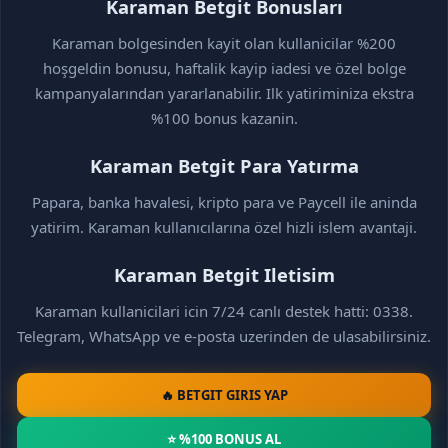
Karaman Betgit Bonusları
Karaman bolgesinden kayit olan kullanicilar %200
hoşgeldin bonusu, haftalik kayip iadesi ve özel bolge
kampanyalarından yararlanabilir. Ilk yatiriminiza ekstra
%100 bonus kazanin.
Karaman Betgit Para Yatırma
Papara, banka havalesi, kripto para ve Paycell ile aninda
yatirim. Karaman kullanıcılarına özel hizli islem avantaji.
Karaman Betgit Iletisim
Karaman kullanicilari icin 7/24 canlı destek hatti: 0338.
Telegram, WhatsApp ve e-posta uzerinden de ulasabilirsiniz.
🔥 BETGIT GIRIS YAP
⭐ %100 BONUS AL