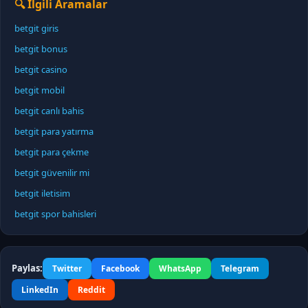
🔍 Ilgili Aramalar
betgit giris
betgit bonus
betgit casino
betgit mobil
betgit canlı bahis
betgit para yatırma
betgit para çekme
betgit güvenilir mi
betgit iletisim
betgit spor bahisleri
Paylas:
Twitter
Facebook
WhatsApp
Telegram
LinkedIn
Reddit