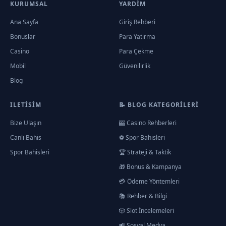
KURUMSAL
YARDIM
Ana Sayfa
Giriş Rehberi
Bonuslar
Para Yatırma
Casino
Para Çekme
Mobil
Güvenilirlik
Blog
ILETISIM
📝 BLOG KATEGORILERI
Bize Ulaşın
🎰 Casino Rehberleri
Canlı Bahis
⚽ Spor Bahisleri
Spor Bahisleri
🏆 Strateji & Taktik
🎁 Bonus & Kampanya
💳 Ödeme Yöntemleri
📚 Rehber & Bilgi
🎲 Slot İncelemeleri
📢 Sosyal Medya