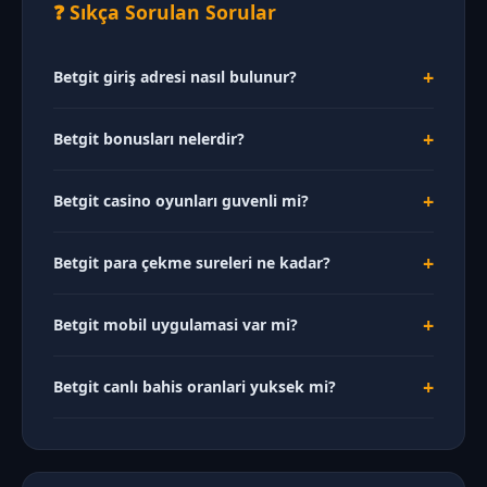
❓ Sıkça Sorulan Sorular
Betgit giriş adresi nasıl bulunur?
Betgit bonusları nelerdir?
Betgit casino oyunları guvenli mi?
Betgit para çekme sureleri ne kadar?
Betgit mobil uygulamasi var mi?
Betgit canlı bahis oranlari yuksek mi?