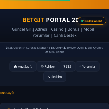
BETGIT
PORTAL 2026
1336
kisi online
Guncel Giriş Adresi | Casino | Bonus | Mobil |
Yorumlar | Canlı Destek
🔒 SSL Guvenli
✅ Curacao Lisansli
⚡ 5 DK Cekim
👤 50.000+ Uye
📱 Mobil Uyumlu
🎁 %100 Bonus
🏠 Ana Sayfa
📚 Rehber
❓ SSS
⭐ Yorumlar
📞 Iletisim
Ana Sayfa