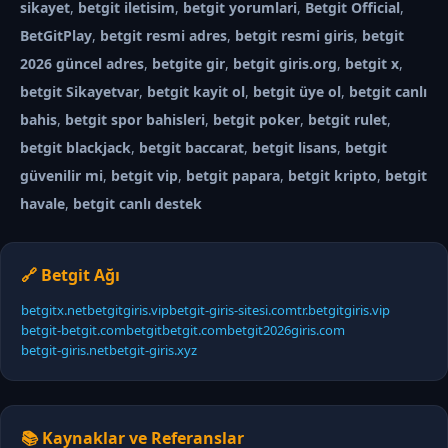
sikayet
,
betgit iletisim
,
betgit yorumlari
,
Betgit Official
,
BetGitPlay
,
betgit resmi adres
,
betgit resmi giris
,
betgit
2026 güncel adres
,
betgite gir
,
betgit giris.org
,
betgit x
,
betgit Sikayetvar
,
betgit kayit ol
,
betgit üye ol
,
betgit canlı
bahis
,
betgit spor bahisleri
,
betgit poker
,
betgit rulet
,
betgit blackjack
,
betgit baccarat
,
betgit lisans
,
betgit
güvenilir mi
,
betgit vip
,
betgit papara
,
betgit kripto
,
betgit
havale
,
betgit canlı destek
🔗 Betgit Ağı
betgitx.net
betgitgiris.vip
betgit-giris-sitesi.com
tr.betgitgiris.vip
betgit-betgit.com
betgitbetgit.com
betgit2026giris.com
betgit-giris.net
betgit-giris.xyz
📚 Kaynaklar ve Referanslar