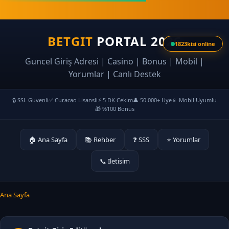
BETGIT
PORTAL 2026
1823
kisi online
Guncel Giriş Adresi | Casino | Bonus | Mobil |
Yorumlar | Canlı Destek
🔒 SSL Guvenli
✅ Curacao Lisansli
⚡ 5 DK Cekim
👤 50.000+ Uye
📱 Mobil Uyumlu
🎁 %100 Bonus
🏠 Ana Sayfa
📚 Rehber
❓ SSS
⭐ Yorumlar
📞 Iletisim
Ana Sayfa