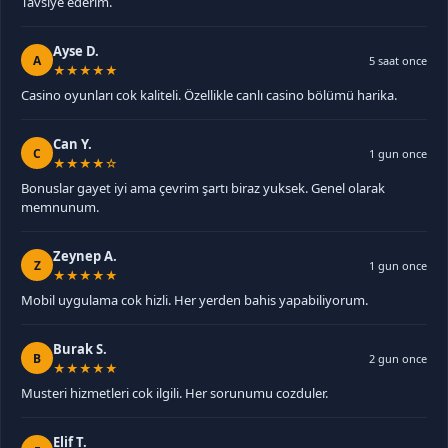
Tavsiye ederim.
Ayse D.
A
5 saat once
★★★★★
Casino oyunları cok kaliteli. Özellikle canlı casino bölümü harika.
Can Y.
C
1 gun once
★★★★☆
Bonuslar gayet iyi ama çevrim şartı biraz yuksek. Genel olarak
memnunum.
Zeynep A.
Z
1 gun once
★★★★★
Mobil uygulama cok hizli. Her yerden bahis yapabiliyorum.
Burak S.
B
2 gun once
★★★★★
Musteri hizmetleri cok ilgili. Her sorunumu cozduler.
Elif T.