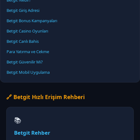
Betgit Nedir?
Betgit Giriş Adresi
Betgit Bonus Kampanyaları
Betgit Casino Oyunları
Betgit Canlı Bahis
Para Yatırma ve Cekme
Betgit Güvenilir Mi?
Betgit Mobil Uygulama
🔗 Betgit Hızlı Erişim Rehberi
📚
Betgit Rehber