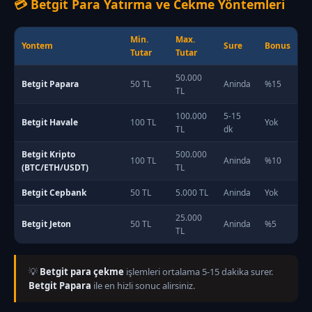
💳 Betgit Para Yatırma ve Cekme Yöntemleri
Min.
Max.
Yontem
Sure
Bonus
Tutar
Tutar
50.000
Betgit Papara
50 TL
Aninda
%15
TL
100.000
5-15
Betgit Havale
100 TL
Yok
TL
dk
Betgit Kripto
500.000
100 TL
Aninda
%10
(BTC/ETH/USDT)
TL
Betgit Cepbank
50 TL
5.000 TL
Aninda
Yok
25.000
Betgit Jeton
50 TL
Aninda
%5
TL
💡
Betgit para çekme
işlemleri ortalama 5-15 dakika surer.
Betgit Papara
ile en hizli sonuc alirsiniz.