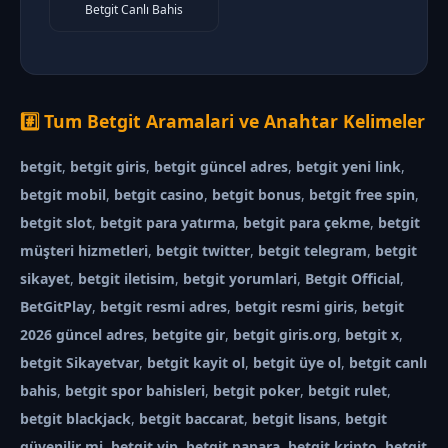
Betgit Canlı Bahis
#️⃣ Tum Betgit Aramalari ve Anahtar Kelimeler
betgit
,
betgit giris
,
betgit güncel adres
,
betgit yeni link
,
betgit mobil
,
betgit casino
,
betgit bonus
,
betgit free spin
,
betgit slot
,
betgit para yatırma
,
betgit para çekme
,
betgit
müşteri hizmetleri
,
betgit twitter
,
betgit telegram
,
betgit
sikayet
,
betgit iletisim
,
betgit yorumlari
,
Betgit Official
,
BetGitPlay
,
betgit resmi adres
,
betgit resmi giris
,
betgit
2026 güncel adres
,
betgite gir
,
betgit giris.org
,
betgit x
,
betgit Sikayetvar
,
betgit kayit ol
,
betgit üye ol
,
betgit canlı
bahis
,
betgit spor bahisleri
,
betgit poker
,
betgit rulet
,
betgit blackjack
,
betgit baccarat
,
betgit lisans
,
betgit
güvenilir mi
,
betgit vip
,
betgit papara
,
betgit kripto
,
betgit