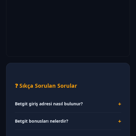
❓ Sıkça Sorulan Sorular
Betgit giriş adresi nasıl bulunur?
Betgit bonusları nelerdir?