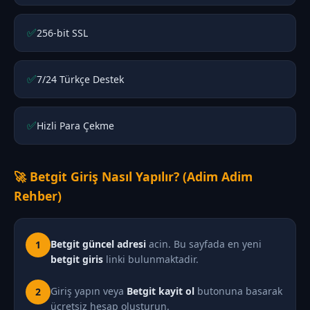
✅
256-bit SSL
✅
7/24 Türkçe Destek
✅
Hizli Para Çekme
🚀 Betgit Giriş Nasıl Yapılır? (Adim Adim
Rehber)
Betgit güncel adresi
acin. Bu sayfada en yeni
1
betgit giris
linki bulunmaktadir.
Giriş yapın veya
Betgit kayit ol
butonuna basarak
2
ücretsiz hesap oluşturun.