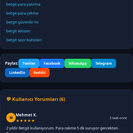
betgit para yatırma
betgit para çekme
betgit güvenilir mi
betgit iletisim
betgit spor bahisleri
Paylas:
Twitter
Facebook
WhatsApp
Telegram
LinkedIn
Reddit
💬 Kullanıcı Yorumları (6)
Mehmet K.
M
2 saat once
★★★★★
2 yildir Betgit kullaniyorum. Para cekme 5 dk suruyor gercekten.