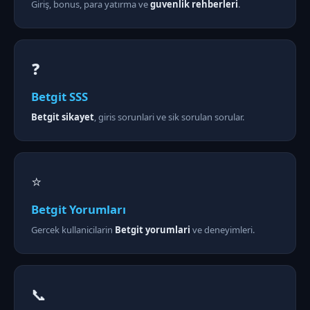
Giriş, bonus, para yatırma ve
guvenlik rehberleri
.
❓
Betgit SSS
Betgit sikayet
, giris sorunlari ve sik sorulan sorular.
⭐
Betgit Yorumları
Gercek kullanicilarin
Betgit yorumlari
ve deneyimleri.
📞