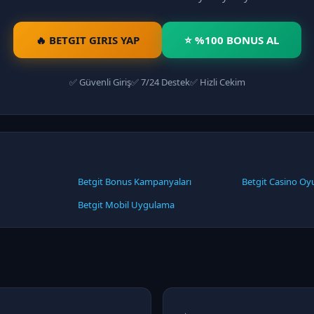
🔥 BETGIT GIRIS YAP
⭐ %100 BONUS AL
✅ Güvenli Giriş
✅ 7/24 Destek
✅ Hizli Cekim
Betgit Bonus Kampanyaları
Betgit Casino Oyu
Betgit Mobil Uygulama