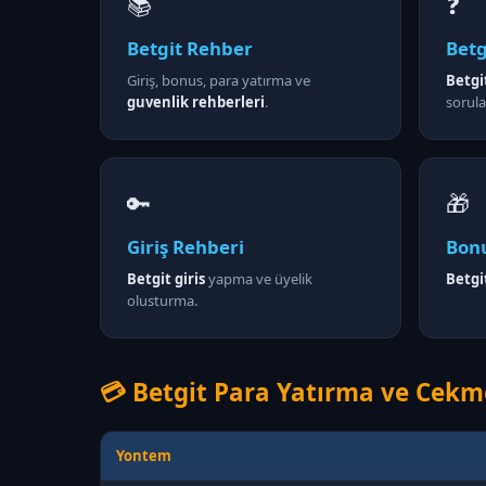
📚
❓
Betgit Rehber
Betg
Giriş, bonus, para yatırma ve
Betgi
guvenlik rehberleri
.
sorula
🔑
🎁
Giriş Rehberi
Bon
Betgit giris
yapma ve üyelik
Betgi
olusturma.
💳 Betgit Para Yatırma ve Cekm
Yontem