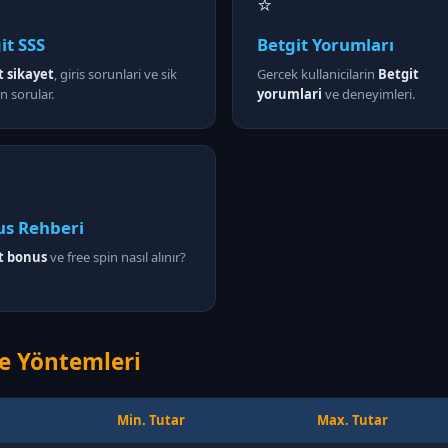
⭐
it SSS
Betgit Yorumları
t sikayet
, giris sorunlari ve sik
Gercek kullanicilarin
Betgit
n sorular.
yorumlari
ve deneyimleri.
us Rehberi
t bonus
ve free spin nasıl alınır?
e Yöntemleri
Min. Tutar
Max. Tutar