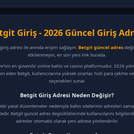
tgit Giriş - 2026 Güncel Giriş Adr
giriş adresi ile anında erişim sağlayın.
Betgit güncel adres
değiş
etkilenmeyin, en son yeni link burada.
ye'nin en güvenilir online bahis ve casino platformudur. 2026 yıl
 eden Betgit, kullanıcılarına yüksek oranlar, hizli para çekme v
seçenekleri sunar.
Betgit Giriş Adresi Neden Değişir?
deki yasal düzenlemeler nedeniyle bahis sitelerinin adresleri za
dir. Betgit güncel adres degisikliklerinde kullanıcılarını bilgilendi
adresler otomatik olarak yeni adrese yönlendirilir.