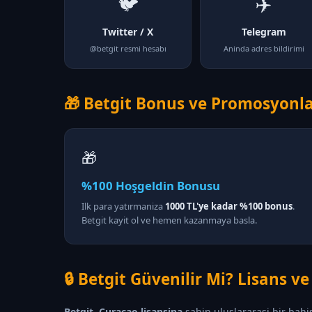
🐦
✈️
Twitter / X
Telegram
@betgit resmi hesabı
Aninda adres bildirimi
🎁 Betgit Bonus ve Promosyonla
🎁
%100 Hoşgeldin Bonusu
Ilk para yatırmaniza
1000 TL'ye kadar %100 bonus
.
Betgit kayit ol ve hemen kazanmaya basla.
🔒 Betgit Güvenilir Mi? Lisans v
Betgit, Curacao lisansina
sahip uluslararasi bir bahi