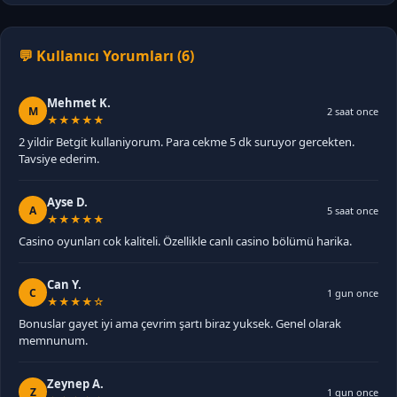
💬 Kullanıcı Yorumları (6)
Mehmet K.
M
2 saat once
★★★★★
2 yildir Betgit kullaniyorum. Para cekme 5 dk suruyor gercekten.
Tavsiye ederim.
Ayse D.
A
5 saat once
★★★★★
Casino oyunları cok kaliteli. Özellikle canlı casino bölümü harika.
Can Y.
C
1 gun once
★★★★☆
Bonuslar gayet iyi ama çevrim şartı biraz yuksek. Genel olarak
memnunum.
Zeynep A.
Z
1 gun once