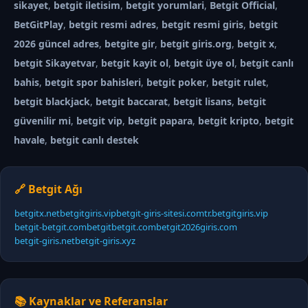
sikayet
,
betgit iletisim
,
betgit yorumlari
,
Betgit Official
,
BetGitPlay
,
betgit resmi adres
,
betgit resmi giris
,
betgit
2026 güncel adres
,
betgite gir
,
betgit giris.org
,
betgit x
,
betgit Sikayetvar
,
betgit kayit ol
,
betgit üye ol
,
betgit canlı
bahis
,
betgit spor bahisleri
,
betgit poker
,
betgit rulet
,
betgit blackjack
,
betgit baccarat
,
betgit lisans
,
betgit
güvenilir mi
,
betgit vip
,
betgit papara
,
betgit kripto
,
betgit
havale
,
betgit canlı destek
🔗 Betgit Ağı
betgitx.net
betgitgiris.vip
betgit-giris-sitesi.com
tr.betgitgiris.vip
betgit-betgit.com
betgitbetgit.com
betgit2026giris.com
betgit-giris.net
betgit-giris.xyz
📚 Kaynaklar ve Referanslar