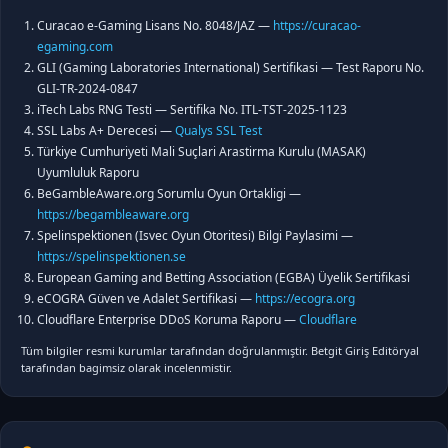
Curacao e-Gaming Lisans No. 8048/JAZ —
https://curacao-
egaming.com
GLI (Gaming Laboratories International) Sertifikasi — Test Raporu No.
GLI-TR-2024-0847
iTech Labs RNG Testi — Sertifika No. ITL-TST-2025-1123
SSL Labs A+ Derecesi —
Qualys SSL Test
Türkiye Cumhuriyeti Mali Suçlari Arastirma Kurulu (MASAK)
Uyumluluk Raporu
BeGambleAware.org Sorumlu Oyun Ortakligi —
https://begambleaware.org
Spelinspektionen (Isvec Oyun Otoritesi) Bilgi Paylasimi —
https://spelinspektionen.se
European Gaming and Betting Association (EGBA) Üyelik Sertifikasi
eCOGRA Güven ve Adalet Sertifikasi —
https://ecogra.org
Cloudflare Enterprise DDoS Koruma Raporu —
Cloudflare
Tüm bilgiler resmi kurumlar tarafından doğrulanmıştir. Betgit Giriş Editöryal
tarafından bagimsiz olarak incelenmistir.