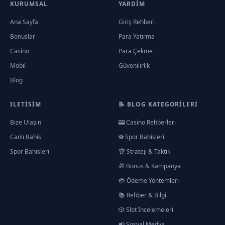
KURUMSAL
YARDIM
Ana Sayfa
Giriş Rehberi
Bonuslar
Para Yatırma
Casino
Para Çekme
Mobil
Güvenilirlik
Blog
ILETISIM
📝 BLOG KATEGORILERI
Bize Ulaşın
🎰 Casino Rehberleri
Canlı Bahis
⚽ Spor Bahisleri
Spor Bahisleri
🏆 Strateji & Taktik
🎁 Bonus & Kampanya
💳 Ödeme Yöntemleri
📚 Rehber & Bilgi
🎲 Slot İncelemeleri
📢 Sosyal Medya