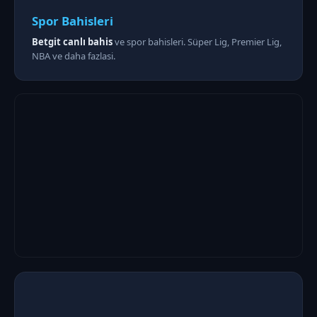
Spor Bahisleri
Betgit canlı bahis
ve spor bahisleri. Süper Lig, Premier Lig,
NBA ve daha fazlasi.