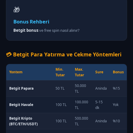
🎁
Bonus Rehberi
Betgit bonus
ve free spin nasıl alınır?
💳 Betgit Para Yatırma ve Cekme Yöntemleri
Min.
Max.
Yontem
Sure
Bonus
Tutar
Tutar
50.000
Betgit Papara
50 TL
Aninda
%15
TL
100.000
5-15
Betgit Havale
100 TL
Yok
TL
dk
Betgit Kripto
500.000
100 TL
Aninda
%10
(BTC/ETH/USDT)
TL