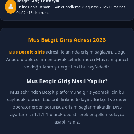
Betgit Giriş Editöryal
👤
Online Bahis Uzmanı · Son güncelleme: 8 Agustos 2026 Cumartesi
04:32 ·
16
dk okuma
Mus Betgit Giriş Adresi 2026
Mus Betgit giris
adresi ile aninda erişim sağlayın. Dogu
Anadolu bolgesinin en buyuk sehirlerinden Mus icin guncel
ve doğrulanmış Betgit linki bu sayfadadir.
Mus Betgit Giriş Nasıl Yapılır?
Mus sehrinden Betgit platformuna giriş yapmak icin bu
sayfadaki guncel baglanti linkine tıklayın. Türkçell ve diger
operatorlerden sorunsuz erisim saglanmaktadir. DNS
ayarlarinizi 1.1.1.1 olarak degistirerek engelleri kolayca
asabilirsiniz.