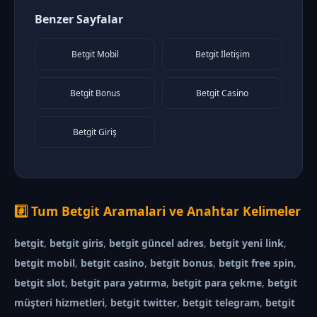
Benzer Sayfalar
Betgit Mobil
Betgit İletişim
Betgit Bonus
Betgit Casino
Betgit Giriş
#️⃣ Tum Betgit Aramalari ve Anahtar Kelimeler
betgit
,
betgit giris
,
betgit güncel adres
,
betgit yeni link
,
betgit mobil
,
betgit casino
,
betgit bonus
,
betgit free spin
,
betgit slot
,
betgit para yatırma
,
betgit para çekme
,
betgit
müşteri hizmetleri
,
betgit twitter
,
betgit telegram
,
betgit