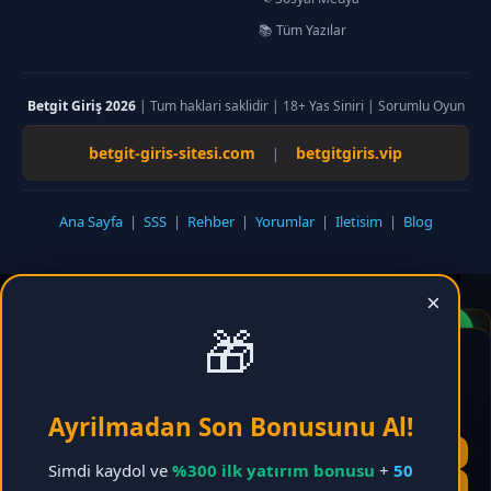
📚 Tüm Yazılar
Betgit Giriş 2026
| Tum haklari saklidir | 18+ Yas Siniri | Sorumlu Oyun
betgit-giris-sitesi.com
betgitgiris.vip
|
Ana Sayfa
|
SSS
|
Rehber
|
Yorumlar
|
Iletisim
|
Blog
×
📞
🎁
Betgit Güncel Giriş 2026
🍪 Cerez Politikasi
✈️
Betgit Giriş olarak size en iyi deneyimi sunmak icin cerezleri
Betgit Casino
|
Betgit Giriş
|
Betgit VIP
kullaniyoruz.
Gizlilik Politikasi
|
Cerez Politikasi
Ayrilmadan Son Bonusunu Al!
z once 2.500 TL kazandi!
🏆 Ayse Y. Blackjack te 5.000 TL jackpot vurdu!
Tumunu Kabul Et
Simdi kaydol ve
%300 ilk yatırım bonusu
+
50
Reddet