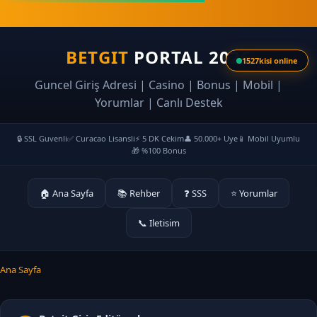
BETGIT
PORTAL 2026
1527
kisi online
Guncel Giriş Adresi | Casino | Bonus | Mobil |
Yorumlar | Canlı Destek
🔒 SSL Guvenli
✅ Curacao Lisansli
⚡ 5 DK Cekim
👤 50.000+ Uye
📱 Mobil Uyumlu
🎁 %100 Bonus
🏠 Ana Sayfa
📚 Rehber
❓ SSS
⭐ Yorumlar
📞 Iletisim
Ana Sayfa