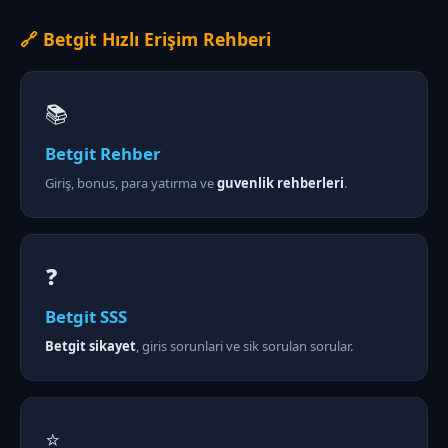
🔗 Betgit Hızlı Erişim Rehberi
📚
Betgit Rehber
Giriş, bonus, para yatırma ve
guvenlik rehberleri
.
❓
Betgit SSS
Betgit sikayet
, giris sorunlari ve sik sorulan sorular.
⭐