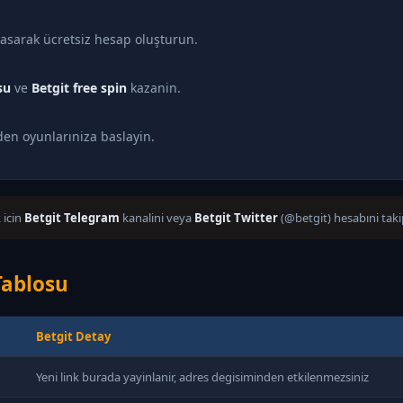
sarak ücretsiz hesap oluşturun.
su
ve
Betgit free spin
kazanin.
en oyunlarıniza baslayin.
 icin
Betgit Telegram
kanalini veya
Betgit Twitter
(@betgit) hesabıni taki
Tablosu
Betgit Detay
Yeni link burada yayinlanir, adres degisiminden etkilenmezsiniz