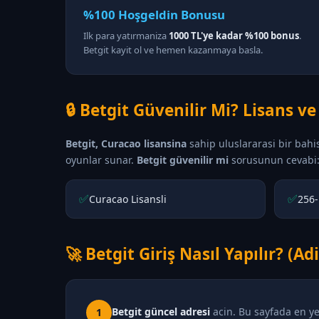
%100 Hoşgeldin Bonusu
Ilk para yatırmaniza
1000 TL'ye kadar %100 bonus
.
Betgit kayit ol ve hemen kazanmaya basla.
🔒 Betgit Güvenilir Mi? Lisans v
Betgit, Curacao lisansina
sahip uluslararasi bir bahi
oyunlar sunar.
Betgit güvenilir mi
sorusunun cevabi: 
✅
✅
Curacao Lisansli
256-
🚀 Betgit Giriş Nasıl Yapılır? (
Betgit güncel adresi
acin. Bu sayfada en y
1