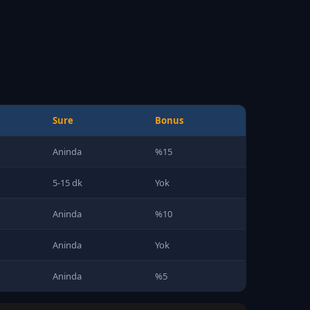
Sure
Bonus
Aninda
%15
5-15 dk
Yok
Aninda
%10
Aninda
Yok
Aninda
%5