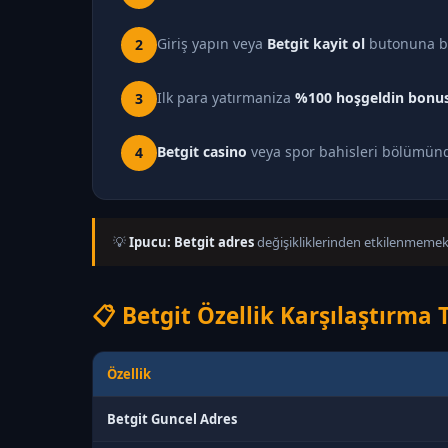
Giriş yapın veya
Betgit kayit ol
butonuna ba
2
Ilk para yatırmaniza
%100 hoşgeldin bonu
3
Betgit casino
veya spor bahisleri bölümünd
4
💡
Ipucu:
Betgit adres
değişikliklerinden etkilenmemek
📋 Betgit Özellik Karşılaştırma 
Özellik
Betgit Guncel Adres