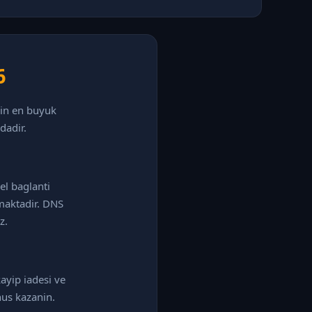
6
nin en buyuk
dadir.
el baglanti
maktadir. DNS
z.
ayip iadesi ve
nus kazanin.