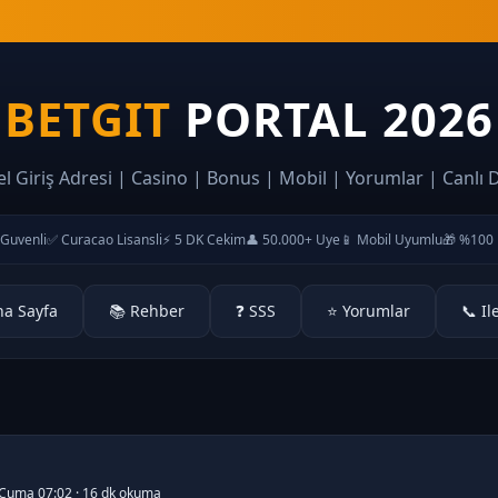
BETGIT
PORTAL 2026
l Giriş Adresi | Casino | Bonus | Mobil | Yorumlar | Canlı 
 Guvenli
✅ Curacao Lisansli
⚡ 5 DK Cekim
👤 50.000+ Uye
📱 Mobil Uyumlu
🎁 %100
na Sayfa
📚 Rehber
❓ SSS
⭐ Yorumlar
📞 Il
 Cuma 07:02 ·
16
dk okuma