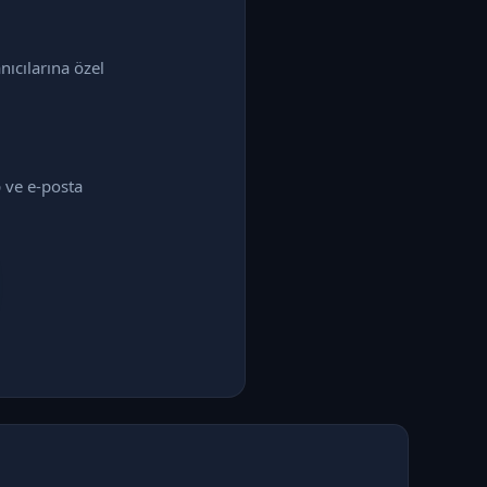
nıcılarına özel
p ve e-posta