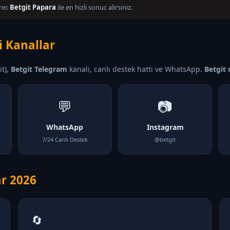
rer.
Betgit Papara
ile en hizli sonuc alirsiniz.
i Kanallar
t),
Betgit Telegram
kanali, canlı destek hatti ve WhatsApp.
Betgit 
💬
📷
WhatsApp
Instagram
7/24 Canlı Destek
@betgit
r 2026
🔄