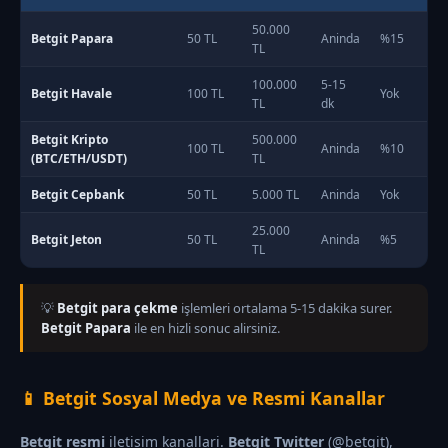
50.000
Betgit Papara
50 TL
Aninda
%15
TL
100.000
5-15
Betgit Havale
100 TL
Yok
TL
dk
Betgit Kripto
500.000
100 TL
Aninda
%10
(BTC/ETH/USDT)
TL
Betgit Cepbank
50 TL
5.000 TL
Aninda
Yok
25.000
Betgit Jeton
50 TL
Aninda
%5
TL
💡
Betgit para çekme
işlemleri ortalama 5-15 dakika surer.
Betgit Papara
ile en hizli sonuc alirsiniz.
📱 Betgit Sosyal Medya ve Resmi Kanallar
Betgit resmi
iletisim kanallari.
Betgit Twitter
(@betgit),