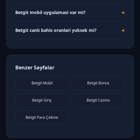
Betgit mobil uygulamasi var mi?
Betgit canlı bahis oranlari yuksek mi?
Benzer Sayfalar
Betgit Mobil
Betgit Bonus
Betgit Giriş
Betgit Casino
Betgit Para Çekme