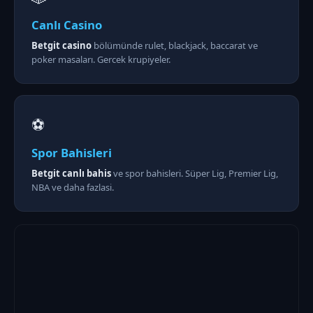
Canlı Casino
Betgit casino
bölümünde rulet, blackjack, baccarat ve
poker masaları. Gercek krupiyeler.
⚽
Spor Bahisleri
Betgit canlı bahis
ve spor bahisleri. Süper Lig, Premier Lig,
NBA ve daha fazlasi.