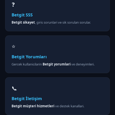
❓
Betgit SSS
Betgit sikayet
, giris sorunlari ve sik sorulan sorular.
⭐
Betgit Yorumları
Gercek kullanicilarin
Betgit yorumlari
ve deneyimleri.
📞
Betgit İletişim
Betgit müşteri hizmetleri
ve destek kanallari.