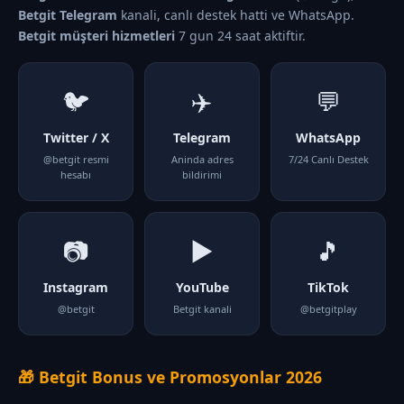
Betgit Telegram
kanali, canlı destek hatti ve WhatsApp.
Betgit müşteri hizmetleri
7 gun 24 saat aktiftir.
🐦
✈️
💬
Twitter / X
Telegram
WhatsApp
@betgit resmi
Aninda adres
7/24 Canlı Destek
hesabı
bildirimi
📷
▶️
🎵
Instagram
YouTube
TikTok
@betgit
Betgit kanali
@betgitplay
🎁 Betgit Bonus ve Promosyonlar 2026