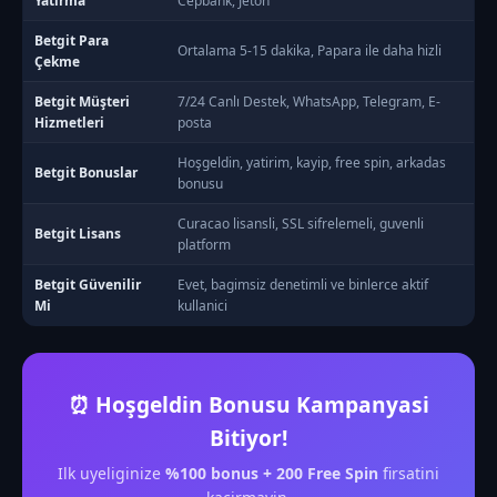
Yatırma
Cepbank, Jeton
Betgit Para
Ortalama 5-15 dakika, Papara ile daha hizli
Çekme
Betgit Müşteri
7/24 Canlı Destek, WhatsApp, Telegram, E-
Hizmetleri
posta
Hoşgeldin, yatirim, kayip, free spin, arkadas
Betgit Bonuslar
bonusu
Curacao lisansli, SSL sifrelemeli, guvenli
Betgit Lisans
platform
Betgit Güvenilir
Evet, bagimsiz denetimli ve binlerce aktif
Mi
kullanici
⏰ Hoşgeldin Bonusu Kampanyasi
Bitiyor!
Ilk uyeliginize
%100 bonus + 200 Free Spin
firsatini