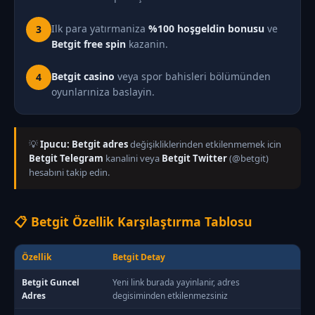
Ilk para yatırmaniza
%100 hoşgeldin bonusu
ve
3
Betgit free spin
kazanin.
Betgit casino
veya spor bahisleri bölümünden
4
oyunlarıniza baslayin.
💡
Ipucu:
Betgit adres
değişikliklerinden etkilenmemek icin
Betgit Telegram
kanalini veya
Betgit Twitter
(@betgit)
hesabıni takip edin.
📋 Betgit Özellik Karşılaştırma Tablosu
Özellik
Betgit Detay
Betgit Guncel
Yeni link burada yayinlanir, adres
Adres
degisiminden etkilenmezsiniz