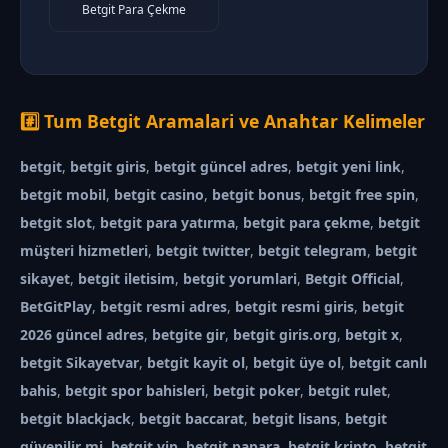
Betgit Para Çekme
#️⃣ Tum Betgit Aramalari ve Anahtar Kelimeler
betgit
,
betgit giris
,
betgit güncel adres
,
betgit yeni link
,
betgit mobil
,
betgit casino
,
betgit bonus
,
betgit free spin
,
betgit slot
,
betgit para yatırma
,
betgit para çekme
,
betgit
müşteri hizmetleri
,
betgit twitter
,
betgit telegram
,
betgit
sikayet
,
betgit iletisim
,
betgit yorumlari
,
Betgit Official
,
BetGitPlay
,
betgit resmi adres
,
betgit resmi giris
,
betgit
2026 güncel adres
,
betgite gir
,
betgit giris.org
,
betgit x
,
betgit Sikayetvar
,
betgit kayit ol
,
betgit üye ol
,
betgit canlı
bahis
,
betgit spor bahisleri
,
betgit poker
,
betgit rulet
,
betgit blackjack
,
betgit baccarat
,
betgit lisans
,
betgit
güvenilir mi
,
betgit vip
,
betgit papara
,
betgit kripto
,
betgit