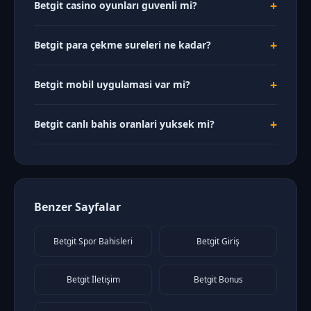
Betgit casino oyunları guvenli mi?
Betgit para çekme sureleri ne kadar?
Betgit mobil uygulamasi var mi?
Betgit canlı bahis oranlari yuksek mi?
Benzer Sayfalar
Betgit Spor Bahisleri
Betgit Giriş
Betgit İletişim
Betgit Bonus