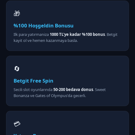
🎁
%100 Hoşgeldin Bonusu
Ilk para yatırmaniza
1000 TL'ye kadar %100 bonus
. Betgit
kayit ol ve hemen kazanmaya basla.
🔄
Betgit Free Spin
Secili slot oyunlarında
50-200 bedava donus
. Sweet
Bonanza ve Gates of Olympus'da gecerli.
💳