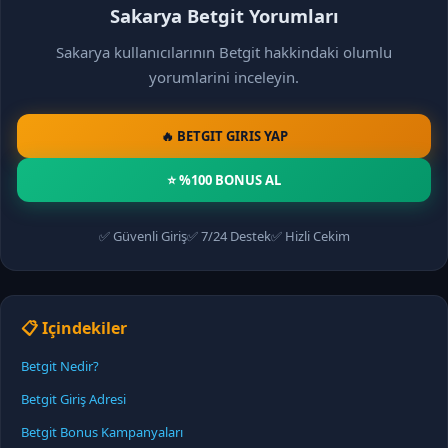
Sakarya Betgit Yorumları
Sakarya kullanıcılarının Betgit hakkindaki olumlu
yorumlarini inceleyin.
🔥 BETGIT GIRIS YAP
⭐ %100 BONUS AL
✅ Güvenli Giriş
✅ 7/24 Destek
✅ Hizli Cekim
📋 Içindekiler
Betgit Nedir?
Betgit Giriş Adresi
Betgit Bonus Kampanyaları