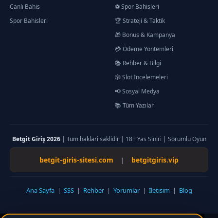
Canlı Bahis
⚽ Spor Bahisleri
Spor Bahisleri
🏆 Strateji & Taktik
🎁 Bonus & Kampanya
💳 Ödeme Yöntemleri
📚 Rehber & Bilgi
🎲 Slot İncelemeleri
📢 Sosyal Medya
📚 Tüm Yazılar
Betgit Giriş 2026
| Tum haklari saklidir | 18+ Yas Siniri | Sorumlu Oyun
betgit-giris-sitesi.com
betgitgiris.vip
|
Ana Sayfa
|
SSS
|
Rehber
|
Yorumlar
|
Iletisim
|
Blog