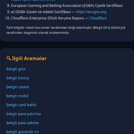
European Gaming and Betting Association (EGBA) Üyelik Sertifikasi
eCOGRA Güven ve Adalet Sertifikasi —
https://ecogra.org
Cloudflare Enterprise DDoS Koruma Raporu —
Cloudflare
Tüm bilgiler resmi kurumlar tarafından doğrulanmıştir. Betgit Giriş Editöryal
tarafından bagimsiz olarak incelenmistir.
🔍 Ilgili Aramalar
betgit giris
betgit bonus
betgit casino
betgit mobil
betgit canlı bahis
betgit para yatırma
betgit para çekme
betgit güvenilir mi