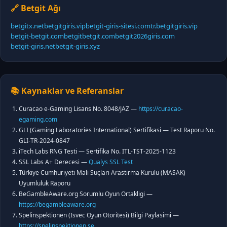
🔗 Betgit Ağı
betgitx.net
betgitgiris.vip
betgit-giris-sitesi.com
tr.betgitgiris.vip
betgit-betgit.com
betgitbetgit.com
betgit2026giris.com
betgit-giris.net
betgit-giris.xyz
📚 Kaynaklar ve Referanslar
Curacao e-Gaming Lisans No. 8048/JAZ —
https://curacao-
egaming.com
GLI (Gaming Laboratories International) Sertifikasi — Test Raporu No.
GLI-TR-2024-0847
iTech Labs RNG Testi — Sertifika No. ITL-TST-2025-1123
SSL Labs A+ Derecesi —
Qualys SSL Test
Türkiye Cumhuriyeti Mali Suçlari Arastirma Kurulu (MASAK)
Uyumluluk Raporu
BeGambleAware.org Sorumlu Oyun Ortakligi —
https://begambleaware.org
Spelinspektionen (Isvec Oyun Otoritesi) Bilgi Paylasimi —
https://spelinspektionen.se