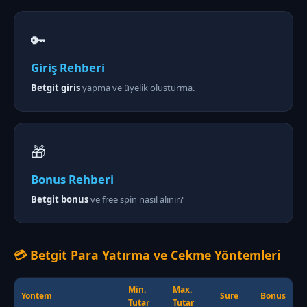
🔑
Giriş Rehberi
Betgit giris
yapma ve üyelik olusturma.
🎁
Bonus Rehberi
Betgit bonus
ve free spin nasıl alınır?
💳 Betgit Para Yatırma ve Cekme Yöntemleri
Min.
Max.
Yontem
Sure
Bonus
Tutar
Tutar