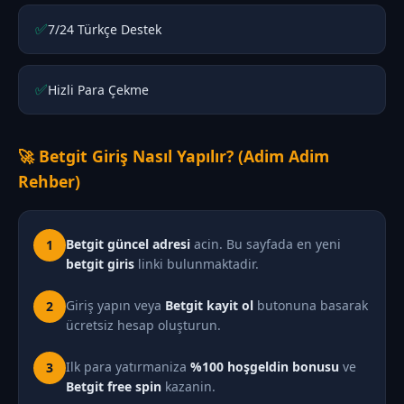
✅
7/24 Türkçe Destek
✅
Hizli Para Çekme
🚀 Betgit Giriş Nasıl Yapılır? (Adim Adim
Rehber)
Betgit güncel adresi
acin. Bu sayfada en yeni
1
betgit giris
linki bulunmaktadir.
Giriş yapın veya
Betgit kayit ol
butonuna basarak
2
ücretsiz hesap oluşturun.
Ilk para yatırmaniza
%100 hoşgeldin bonusu
ve
3
Betgit free spin
kazanin.