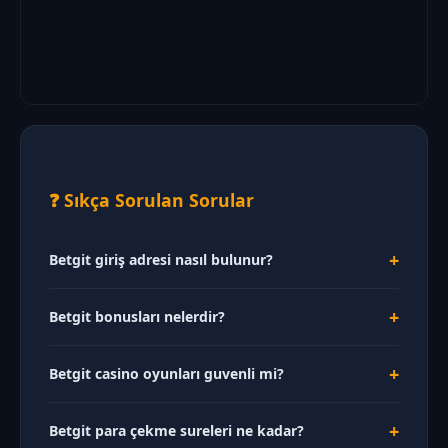
❓ Sıkça Sorulan Sorular
Betgit giriş adresi nasıl bulunur?
Betgit bonusları nelerdir?
Betgit casino oyunları guvenli mi?
Betgit para çekme sureleri ne kadar?