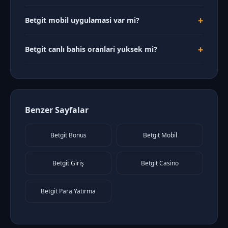
Betgit mobil uygulamasi var mi?
Betgit canlı bahis oranlari yuksek mi?
Benzer Sayfalar
Betgit Bonus
Betgit Mobil
Betgit Giriş
Betgit Casino
Betgit Para Yatırma