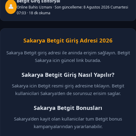
Betgit Giriş Editöryal
👤
Online Bahis Uzmanı · Son güncelleme: 8 Agustos 2026 Cumartesi
07:03 ·
18
dk okuma
Sakarya Betgit Giriş Adresi 2026
Sakarya Betgit giriş adresi ile aninda erişim sağlayın. Betgit
Sakarya icin güncel link burada.
Sakarya Betgit Giriş Nasıl Yapılır?
Sakarya icin Betgit resmi giriş adresine tıklayın. Betgit
kullanicilari Sakarya'den de sorunsuz erisim saglar.
Sakarya Betgit Bonusları
Sakarya'den kayit olan kullanicilar tum Betgit bonus
kampanyalarından yararlanabilir.