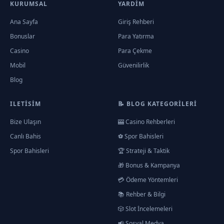
KURUMSAL
YARDIM
Ana Sayfa
Giriş Rehberi
Bonuslar
Para Yatırma
Casino
Para Çekme
Mobil
Güvenilirlik
Blog
ILETISIM
📝 BLOG KATEGORILERI
Bize Ulaşın
🎰 Casino Rehberleri
Canlı Bahis
⚽ Spor Bahisleri
Spor Bahisleri
🏆 Strateji & Taktik
🎁 Bonus & Kampanya
💳 Ödeme Yöntemleri
📚 Rehber & Bilgi
🎲 Slot İncelemeleri
📢 Sosyal Medya