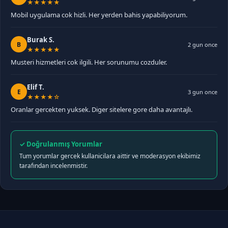
★★★★★
Mobil uygulama cok hizli. Her yerden bahis yapabiliyorum.
Burak S.
B
2 gun once
★★★★★
Musteri hizmetleri cok ilgili. Her sorunumu cozduler.
Elif T.
E
3 gun once
★★★★☆
Oranlar gercekten yuksek. Diger sitelere gore daha avantajlı.
✓ Doğrulanmış Yorumlar
Tum yorumlar gercek kullanicilara aittir ve moderasyon ekibimiz
tarafından incelenmistir.