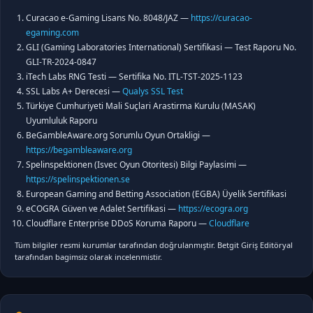
Curacao e-Gaming Lisans No. 8048/JAZ —
https://curacao-
egaming.com
GLI (Gaming Laboratories International) Sertifikasi — Test Raporu No.
GLI-TR-2024-0847
iTech Labs RNG Testi — Sertifika No. ITL-TST-2025-1123
SSL Labs A+ Derecesi —
Qualys SSL Test
Türkiye Cumhuriyeti Mali Suçlari Arastirma Kurulu (MASAK)
Uyumluluk Raporu
BeGambleAware.org Sorumlu Oyun Ortakligi —
https://begambleaware.org
Spelinspektionen (Isvec Oyun Otoritesi) Bilgi Paylasimi —
https://spelinspektionen.se
European Gaming and Betting Association (EGBA) Üyelik Sertifikasi
eCOGRA Güven ve Adalet Sertifikasi —
https://ecogra.org
Cloudflare Enterprise DDoS Koruma Raporu —
Cloudflare
Tüm bilgiler resmi kurumlar tarafından doğrulanmıştir. Betgit Giriş Editöryal
tarafından bagimsiz olarak incelenmistir.