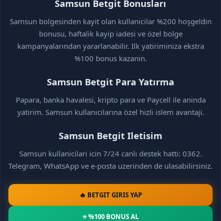
Samsun Betgit Bonusları
Samsun bolgesinden kayit olan kullanicilar %200 hoşgeldin
bonusu, haftalik kayip iadesi ve özel bolge
kampanyalarından yararlanabilir. Ilk yatiriminiza ekstra
%100 bonus kazanin.
Samsun Betgit Para Yatırma
Papara, banka havalesi, kripto para ve Paycell ile aninda
yatirim. Samsun kullanıcılarına özel hizli islem avantaji.
Samsun Betgit Iletisim
Samsun kullanicilari icin 7/24 canlı destek hatti: 0362.
Telegram, WhatsApp ve e-posta uzerinden de ulasabilirsiniz.
🔥 BETGIT GIRIS YAP
⭐ %100 BONUS AL