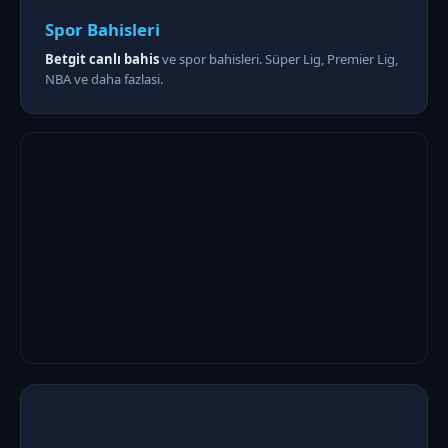
Spor Bahisleri
Betgit canlı bahis
ve spor bahisleri. Süper Lig, Premier Lig,
NBA ve daha fazlasi.