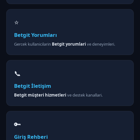
⭐
Betgit Yorumları
Gercek kullanicilarin
Betgit yorumlari
ve deneyimleri.
📞
Betgit İletişim
Betgit müşteri hizmetleri
ve destek kanallari.
🔑
Giriş Rehberi