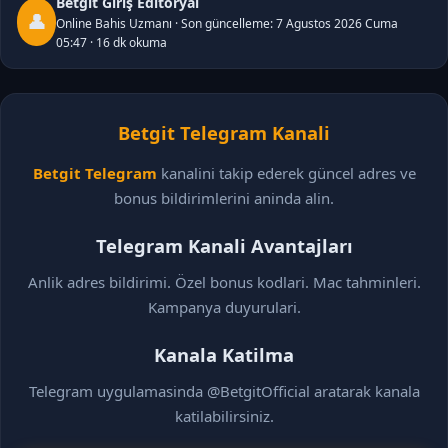
Betgit Giriş Editöryal
👤
Online Bahis Uzmanı · Son güncelleme: 7 Agustos 2026 Cuma
05:47 ·
16
dk okuma
Betgit Telegram Kanali
Betgit Telegram
kanalini takip ederek güncel adres ve
bonus bildirimlerini aninda alin.
Telegram Kanali Avantajları
Anlik adres bildirimi. Özel bonus kodlari. Mac tahminleri.
Kampanya duyurulari.
Kanala Katilma
Telegram uygulamasinda @BetgitOfficial aratarak kanala
katilabilirsiniz.