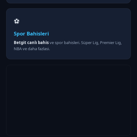
⚽
Spor Bahisleri
Betgit canlı bahis
ve spor bahisleri. Süper Lig, Premier Lig,
NBA ve daha fazlasi.