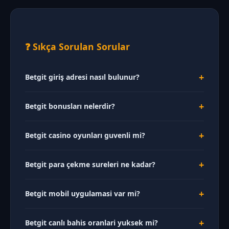
❓ Sıkça Sorulan Sorular
Betgit giriş adresi nasıl bulunur?
Betgit bonusları nelerdir?
Betgit casino oyunları guvenli mi?
Betgit para çekme sureleri ne kadar?
Betgit mobil uygulamasi var mi?
Betgit canlı bahis oranlari yuksek mi?