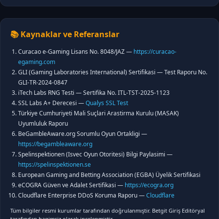
📚 Kaynaklar ve Referanslar
Curacao e-Gaming Lisans No. 8048/JAZ —
https://curacao-
egaming.com
GLI (Gaming Laboratories International) Sertifikasi — Test Raporu No.
GLI-TR-2024-0847
iTech Labs RNG Testi — Sertifika No. ITL-TST-2025-1123
SSL Labs A+ Derecesi —
Qualys SSL Test
Türkiye Cumhuriyeti Mali Suçlari Arastirma Kurulu (MASAK)
Uyumluluk Raporu
BeGambleAware.org Sorumlu Oyun Ortakligi —
https://begambleaware.org
Spelinspektionen (Isvec Oyun Otoritesi) Bilgi Paylasimi —
https://spelinspektionen.se
European Gaming and Betting Association (EGBA) Üyelik Sertifikasi
eCOGRA Güven ve Adalet Sertifikasi —
https://ecogra.org
Cloudflare Enterprise DDoS Koruma Raporu —
Cloudflare
Tüm bilgiler resmi kurumlar tarafından doğrulanmıştir. Betgit Giriş Editöryal
tarafından bagimsiz olarak incelenmistir.