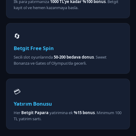
Ilk para yatırmaniza
1000 TL'ye kadar %100 bonus
. Betgit
kayit ol ve hemen kazanmaya basla.
🔄
Betgit Free Spin
Secili slot oyunlarında
50-200 bedava donus
. Sweet
Bonanza ve Gates of Olympus'da gecerli.
💳
Yatırım Bonusu
Her
Betgit Papara
yatirimina ek
%15 bonus
. Minimum 100
TL yatirim sarti.