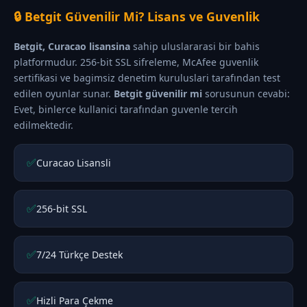
🔒 Betgit Güvenilir Mi? Lisans ve Guvenlik
Betgit, Curacao lisansina
sahip uluslararasi bir bahis
platformudur. 256-bit SSL sifreleme, McAfee guvenlik
sertifikasi ve bagimsiz denetim kuruluslari tarafından test
edilen oyunlar sunar.
Betgit güvenilir mi
sorusunun cevabi:
Evet, binlerce kullanici tarafından guvenle tercih
edilmektedir.
✅
Curacao Lisansli
✅
256-bit SSL
✅
7/24 Türkçe Destek
✅
Hizli Para Çekme