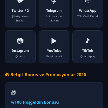
🐦
✈️
💬
Twitter / X
Telegram
WhatsApp
@betgit resmi
Aninda adres
7/24 Canlı Destek
hesabı
bildirimi
📷
▶️
🎵
Instagram
YouTube
TikTok
@betgit
Betgit kanali
@betgitplay
🎁 Betgit Bonus ve Promosyonlar 2026
🎁
%100 Hoşgeldin Bonusu