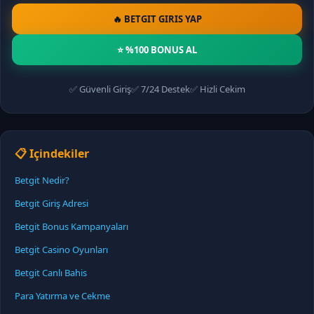
🔥 BETGIT GIRIS YAP
⭐ %100 BONUS AL
✅ Güvenli Giriş
✅ 7/24 Destek
✅ Hizli Cekim
📋 Içindekiler
Betgit Nedir?
Betgit Giriş Adresi
Betgit Bonus Kampanyaları
Betgit Casino Oyunları
Betgit Canlı Bahis
Para Yatırma ve Cekme