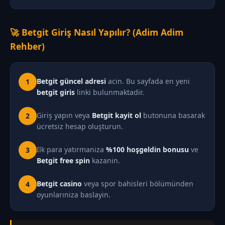
🚀 Betgit Giriş Nasıl Yapılır? (Adim Adim
Rehber)
Betgit güncel adresi
acin. Bu sayfada en yeni
1
betgit giris
linki bulunmaktadir.
Giriş yapın veya
Betgit kayit ol
butonuna basarak
2
ücretsiz hesap oluşturun.
Ilk para yatırmaniza
%100 hoşgeldin bonusu
ve
3
Betgit free spin
kazanin.
Betgit casino
veya spor bahisleri bölümünden
4
oyunlarıniza baslayin.