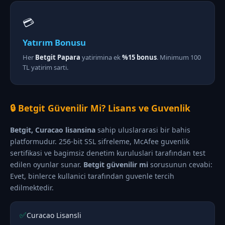
💳
Yatırım Bonusu
Her
Betgit Papara
yatirimina ek
%15 bonus
. Minimum 100
TL yatirim sarti.
🔒 Betgit Güvenilir Mi? Lisans ve Guvenlik
Betgit, Curacao lisansina
sahip uluslararasi bir bahis
platformudur. 256-bit SSL sifreleme, McAfee guvenlik
sertifikasi ve bagimsiz denetim kuruluslari tarafından test
edilen oyunlar sunar.
Betgit güvenilir mi
sorusunun cevabi:
Evet, binlerce kullanici tarafından guvenle tercih
edilmektedir.
✅
Curacao Lisansli