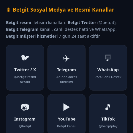
📱 Betgit Sosyal Medya ve Resmi Kanallar
Betgit resmi
iletisim kanallari.
Betgit Twitter
(@betgit),
Betgit Telegram
kanali, canlı destek hatti ve WhatsApp.
Betgit müşteri hizmetleri
7 gun 24 saat aktiftir.
🐦
✈️
💬
Twitter / X
Telegram
WhatsApp
@betgit resmi
Aninda adres
7/24 Canlı Destek
hesabı
bildirimi
📷
▶️
🎵
Instagram
YouTube
TikTok
@betgit
Betgit kanali
@betgitplay