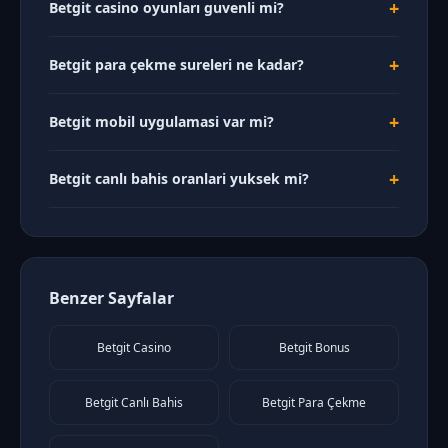
Betgit casino oyunları guvenli mi?
Betgit para çekme sureleri ne kadar?
Betgit mobil uygulamasi var mi?
Betgit canlı bahis oranlari yuksek mi?
Benzer Sayfalar
Betgit Casino
Betgit Bonus
Betgit Canlı Bahis
Betgit Para Çekme