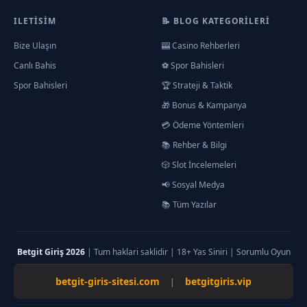
ILETISIM
📝 BLOG KATEGORILERI
Bize Ulaşın
🎰 Casino Rehberleri
Canlı Bahis
⚽ Spor Bahisleri
Spor Bahisleri
🏆 Strateji & Taktik
🎁 Bonus & Kampanya
💳 Ödeme Yöntemleri
📚 Rehber & Bilgi
🎲 Slot İncelemeleri
📢 Sosyal Medya
📚 Tüm Yazılar
Betgit Giriş 2026
| Tum haklari saklidir | 18+ Yas Siniri | Sorumlu Oyun
betgit-giris-sitesi.com
betgitgiris.vip
|