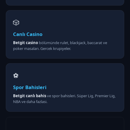
🎲
Canlı Casino
Betgit casino
bölümünde rulet, blackjack, baccarat ve
poker masaları. Gercek krupiyeler.
⚽
Spor Bahisleri
Betgit canlı bahis
ve spor bahisleri. Süper Lig, Premier Lig,
NBA ve daha fazlasi.