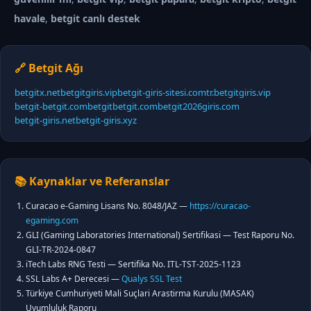
havale
,
betgit canlı destek
🔗 Betgit Ağı
betgitx.net
betgitgiris.vip
betgit-giris-sitesi.com
tr.betgitgiris.vip
betgit-betgit.com
betgitbetgit.com
betgit2026giris.com
betgit-giris.net
betgit-giris.xyz
📚 Kaynaklar ve Referanslar
Curacao e-Gaming Lisans No. 8048/JAZ —
https://curacao-
egaming.com
GLI (Gaming Laboratories International) Sertifikasi — Test Raporu No.
GLI-TR-2024-0847
iTech Labs RNG Testi — Sertifika No. ITL-TST-2025-1123
SSL Labs A+ Derecesi —
Qualys SSL Test
Türkiye Cumhuriyeti Mali Suçlari Arastirma Kurulu (MASAK)
Uyumluluk Raporu