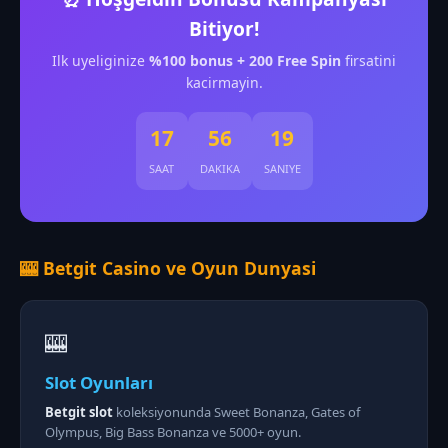
Bitiyor!
Ilk uyeliginize
%100 bonus + 200 Free Spin
firsatini
kacirmayin.
17
56
18
SAAT
DAKIKA
SANIYE
🎰 Betgit Casino ve Oyun Dunyasi
🎰
Slot Oyunları
Betgit slot
koleksiyonunda Sweet Bonanza, Gates of
Olympus, Big Bass Bonanza ve 5000+ oyun.