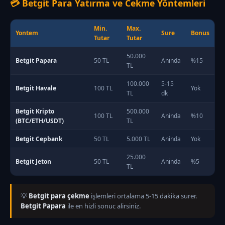
💳 Betgit Para Yatırma ve Cekme Yöntemleri
Min.
Max.
Yontem
Sure
Bonus
Tutar
Tutar
50.000
Betgit Papara
50 TL
Aninda
%15
TL
100.000
5-15
Betgit Havale
100 TL
Yok
TL
dk
Betgit Kripto
500.000
100 TL
Aninda
%10
(BTC/ETH/USDT)
TL
Betgit Cepbank
50 TL
5.000 TL
Aninda
Yok
25.000
Betgit Jeton
50 TL
Aninda
%5
TL
💡
Betgit para çekme
işlemleri ortalama 5-15 dakika surer.
Betgit Papara
ile en hizli sonuc alirsiniz.