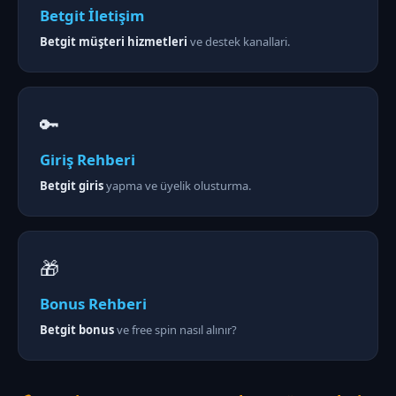
Betgit İletişim
Betgit müşteri hizmetleri
ve destek kanallari.
🔑
Giriş Rehberi
Betgit giris
yapma ve üyelik olusturma.
🎁
Bonus Rehberi
Betgit bonus
ve free spin nasıl alınır?