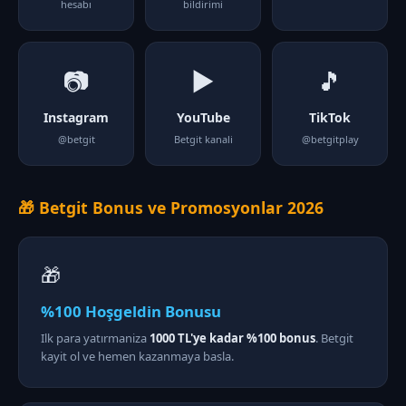
hesabı
bildirimi
📷
▶️
🎵
Instagram
YouTube
TikTok
@betgit
Betgit kanali
@betgitplay
🎁 Betgit Bonus ve Promosyonlar 2026
🎁
%100 Hoşgeldin Bonusu
Ilk para yatırmaniza
1000 TL'ye kadar %100 bonus
. Betgit
kayit ol ve hemen kazanmaya basla.