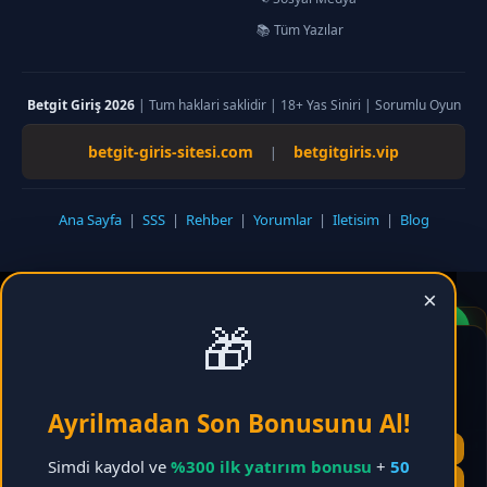
📚 Tüm Yazılar
Betgit Giriş 2026
| Tum haklari saklidir | 18+ Yas Siniri | Sorumlu Oyun
betgit-giris-sitesi.com
betgitgiris.vip
|
Ana Sayfa
|
SSS
|
Rehber
|
Yorumlar
|
Iletisim
|
Blog
×
📞
🎁
Betgit Güncel Giriş 2026
🍪 Cerez Politikasi
✈️
Betgit Giriş olarak size en iyi deneyimi sunmak icin cerezleri
Betgit Casino
|
Betgit Giriş
|
Betgit VIP
kullaniyoruz.
Gizlilik Politikasi
|
Cerez Politikasi
Ayrilmadan Son Bonusunu Al!
z once 2.500 TL kazandi!
🏆 Ayse Y. Blackjack te 5.000 TL jackpot vurdu!
Tumunu Kabul Et
Simdi kaydol ve
%300 ilk yatırım bonusu
+
50
Reddet