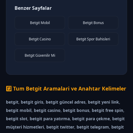
Benzer Sayfalar
Betgit Mobil
Betgit Bonus
Betgit Casino
Betgit Spor Bahisleri
Betgit Güvenilir Mi
#️⃣ Tum Betgit Aramalari ve Anahtar Kelimeler
betgit
,
betgit giris
,
betgit güncel adres
,
betgit yeni link
,
betgit mobil
,
betgit casino
,
betgit bonus
,
betgit free spin
,
betgit slot
,
betgit para yatırma
,
betgit para çekme
,
betgit
müşteri hizmetleri
,
betgit twitter
,
betgit telegram
,
betgit