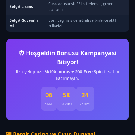
Curacao lisansli, SSL sifrelemeli, guvenli
Betgit Lisans
platform
Betgit Güvenilir
Evet, bagimsiz denetimli ve binlerce aktif
Mi
kullanici
⏰ Hoşgeldin Bonusu Kampanyasi
Bitiyor!
Ilk uyeliginize
%100 bonus + 200 Free Spin
firsatini
kacirmayin.
06
58
24
SAAT
DAKIKA
SANIYE
🎰 Betgit Casino ve Oyun Dunyasi