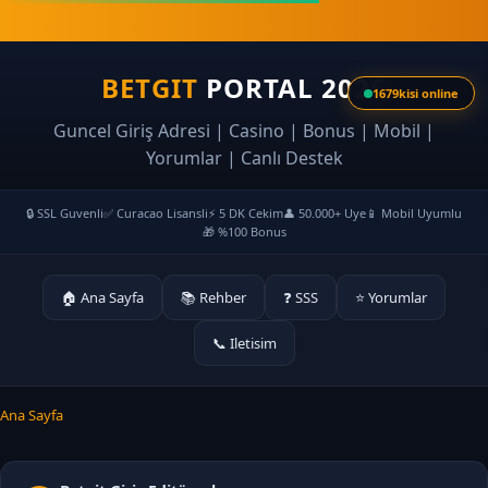
BETGIT
PORTAL 2026
1679
kisi online
Guncel Giriş Adresi | Casino | Bonus | Mobil |
Yorumlar | Canlı Destek
🔒 SSL Guvenli
✅ Curacao Lisansli
⚡ 5 DK Cekim
👤 50.000+ Uye
📱 Mobil Uyumlu
🎁 %100 Bonus
🏠 Ana Sayfa
📚 Rehber
❓ SSS
⭐ Yorumlar
📞 Iletisim
Ana Sayfa