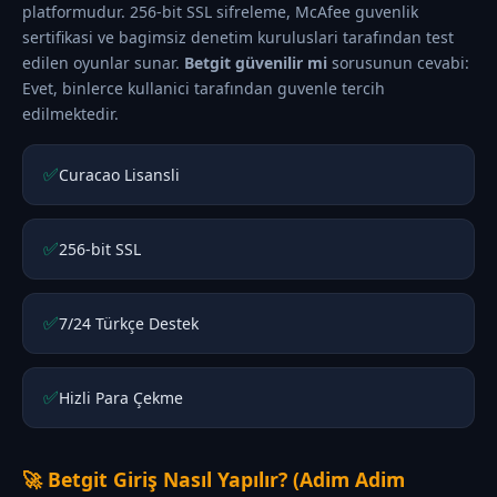
platformudur. 256-bit SSL sifreleme, McAfee guvenlik
sertifikasi ve bagimsiz denetim kuruluslari tarafından test
edilen oyunlar sunar.
Betgit güvenilir mi
sorusunun cevabi:
Evet, binlerce kullanici tarafından guvenle tercih
edilmektedir.
✅
Curacao Lisansli
✅
256-bit SSL
✅
7/24 Türkçe Destek
✅
Hizli Para Çekme
🚀 Betgit Giriş Nasıl Yapılır? (Adim Adim