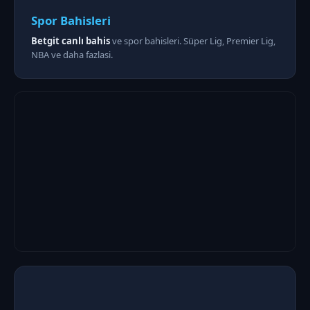
Spor Bahisleri
Betgit canlı bahis
ve spor bahisleri. Süper Lig, Premier Lig,
NBA ve daha fazlasi.