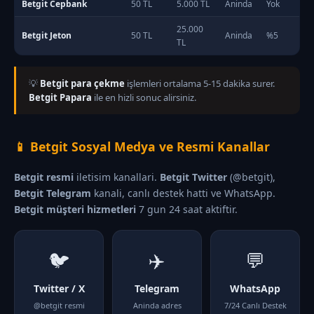
Betgit Cepbank
50 TL
5.000 TL
Aninda
Yok
25.000
Betgit Jeton
50 TL
Aninda
%5
TL
💡
Betgit para çekme
işlemleri ortalama 5-15 dakika surer.
Betgit Papara
ile en hizli sonuc alirsiniz.
📱 Betgit Sosyal Medya ve Resmi Kanallar
Betgit resmi
iletisim kanallari.
Betgit Twitter
(@betgit),
Betgit Telegram
kanali, canlı destek hatti ve WhatsApp.
Betgit müşteri hizmetleri
7 gun 24 saat aktiftir.
🐦
✈️
💬
Twitter / X
Telegram
WhatsApp
@betgit resmi
Aninda adres
7/24 Canlı Destek