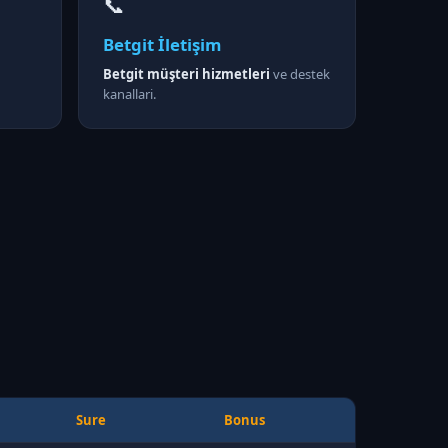
📞
Betgit İletişim
Betgit müşteri hizmetleri
ve destek
kanallari.
Sure
Bonus