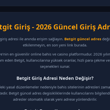
tgit Giriş - 2026 Güncel Giriş Adr
giriş adresi ile anında erişim sağlayın.
Betgit güncel adres
değiş
etkilenmeyin, en son yeni link burada.
ye'nin en güvenilir online bahis ve casino platformudur. 2026 yıl
 eden Betgit, kullanıcılarına yüksek oranlar, hizli para çekme v
seçenekleri sunar.
Betgit Giriş Adresi Neden Değişir?
deki yasal düzenlemeler nedeniyle bahis sitelerinin adresleri za
dir. Betgit güncel adres degisikliklerinde kullanıcılarını bilgilendi
adresler otomatik olarak yeni adrese yönlendirilir.