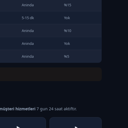
Aninda
%15
5-15 dk
Yok
Aninda
%10
Aninda
Yok
Aninda
%5
müşteri hizmetleri
7 gun 24 saat aktiftir.