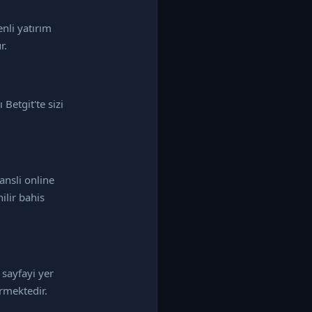
nli yatırım
r.
Betgit'te sizi
ansli online
ilir bahis
 sayfayi yer
ermektedir.