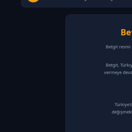
Be
Betgit resmi 
Betgit, Türki
vermeye devam
Türkiye'
değişmekte