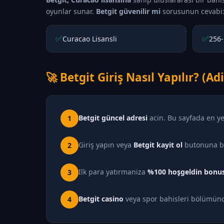
oyunlar sunar.
Betgit güvenilir mi
sorusunun cevabi: 
✅
✅
Curacao Lisansli
256-
🚀 Betgit Giriş Nasıl Yapılır? (
Betgit güncel adresi
acin. Bu sayfada en y
1
Giriş yapın veya
Betgit kayit ol
butonuna ba
2
Ilk para yatırmaniza
%100 hoşgeldin bonu
3
Betgit casino
veya spor bahisleri bölümünd
4