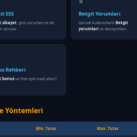
⭐
it SSS
Betgit Yorumları
t sikayet
, giris sorunlari ve sik
Gercek kullanicilarin
Betgit
n sorular.
yorumlari
ve deneyimleri.
us Rehberi
t bonus
ve free spin nasıl alınır?
e Yöntemleri
Min. Tutar
Max. Tutar