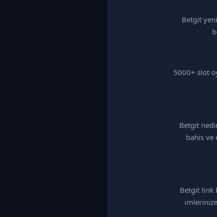
Betgit yen
b
5000+ slot oy
Betgit nedi
bahis ve 
Betgit link
imlerinize