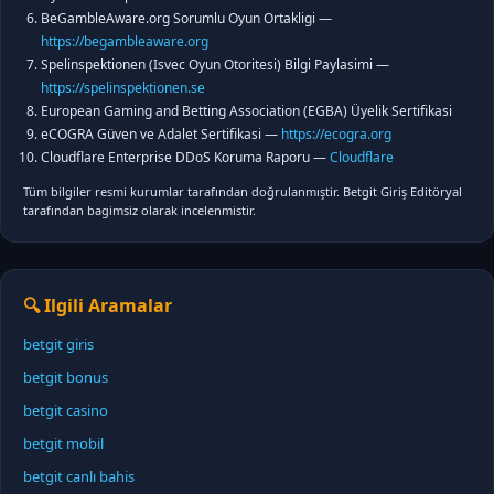
BeGambleAware.org Sorumlu Oyun Ortakligi —
https://begambleaware.org
Spelinspektionen (Isvec Oyun Otoritesi) Bilgi Paylasimi —
https://spelinspektionen.se
European Gaming and Betting Association (EGBA) Üyelik Sertifikasi
eCOGRA Güven ve Adalet Sertifikasi —
https://ecogra.org
Cloudflare Enterprise DDoS Koruma Raporu —
Cloudflare
Tüm bilgiler resmi kurumlar tarafından doğrulanmıştir. Betgit Giriş Editöryal
tarafından bagimsiz olarak incelenmistir.
🔍 Ilgili Aramalar
betgit giris
betgit bonus
betgit casino
betgit mobil
betgit canlı bahis