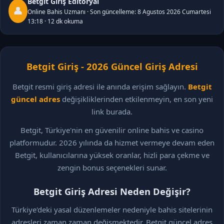
Betgit Giriş Editöryal
👤
Online Bahis Uzmanı · Son güncelleme: 8 Agustos 2026 Cumartesi
13:18 ·
12
dk okuma
Betgit Giriş - 2026 Güncel Giriş Adresi
Betgit resmi giriş adresi ile anında erişim sağlayın.
Betgit
güncel adres
değişikliklerinden etkilenmeyin, en son yeni
link burada.
Betgit, Türkiye'nin en güvenilir online bahis ve casino
platformudur. 2026 yılında da hizmet vermeye devam eden
Betgit, kullanıcılarına yüksek oranlar, hizli para çekme ve
zengin bonus seçenekleri sunar.
Betgit Giriş Adresi Neden Değişir?
Türkiye'deki yasal düzenlemeler nedeniyle bahis sitelerinin
adresleri zaman zaman değişmektedir. Betgit güncel adres