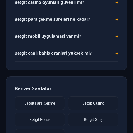
Betgit casino oyunları guvenli mi?
Betgit para çekme sureleri ne kadar?
Betgit mobil uygulamasi var mi?
Betgit canlı bahis oranlari yuksek mi?
Benzer Sayfalar
Betgit Para Çekme
Betgit Casino
Betgit Bonus
Betgit Giriş