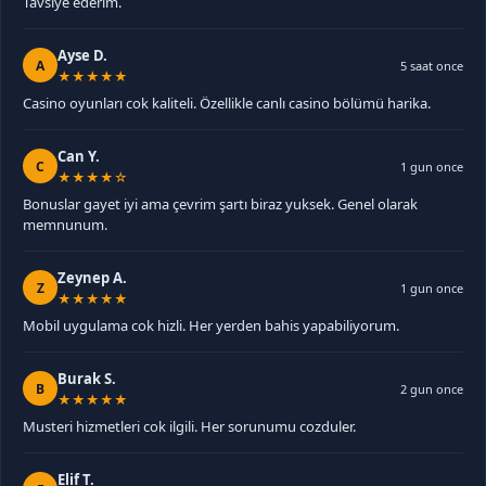
Tavsiye ederim.
Ayse D.
A
5 saat once
★★★★★
Casino oyunları cok kaliteli. Özellikle canlı casino bölümü harika.
Can Y.
C
1 gun once
★★★★☆
Bonuslar gayet iyi ama çevrim şartı biraz yuksek. Genel olarak
memnunum.
Zeynep A.
Z
1 gun once
★★★★★
Mobil uygulama cok hizli. Her yerden bahis yapabiliyorum.
Burak S.
B
2 gun once
★★★★★
Musteri hizmetleri cok ilgili. Her sorunumu cozduler.
Elif T.