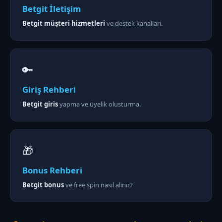
Betgit İletişim
Betgit müşteri hizmetleri
ve destek kanallari.
🔑
Giriş Rehberi
Betgit giris
yapma ve üyelik olusturma.
🎁
Bonus Rehberi
Betgit bonus
ve free spin nasıl alınır?