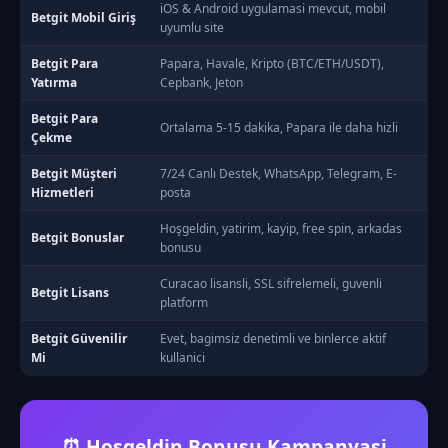
iOS & Android uygulamasi mevcut, mobil
Betgit Mobil Giriş
uyumlu site
Betgit Para
Papara, Havale, Kripto (BTC/ETH/USDT),
Yatırma
Cepbank, Jeton
Betgit Para
Ortalama 5-15 dakika, Papara ile daha hizli
Çekme
Betgit Müşteri
7/24 Canlı Destek, WhatsApp, Telegram, E-
Hizmetleri
posta
Hoşgeldin, yatirim, kayip, free spin, arkadas
Betgit Bonuslar
bonusu
Curacao lisansli, SSL sifrelemeli, guvenli
Betgit Lisans
platform
Betgit Güvenilir
Evet, bagimsiz denetimli ve binlerce aktif
Mi
kullanici
⏰ Hoşgeldin Bonusu Kampanyasi