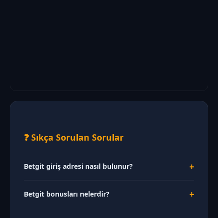
❓ Sıkça Sorulan Sorular
Betgit giriş adresi nasıl bulunur?
Betgit bonusları nelerdir?