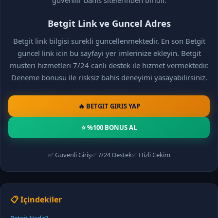
guvenilir bahis sitelerinden biridir.
Betgit Link ve Guncel Adres
Betgit link bilgisi surekli guncellenmektedir. En son Betgit
guncel link icin bu sayfayi yer imlerinize ekleyin. Betgit
musteri hizmetleri 7/24 canli destek ile hizmet vermektedir.
Deneme bonusu ile risksiz bahis deneyimi yasayabilirsiniz.
🔥 BETGIT GIRIS YAP
⭐ %100 BONUS AL
✅ Güvenli Giriş
✅ 7/24 Destek
✅ Hizli Cekim
📋 Içindekiler