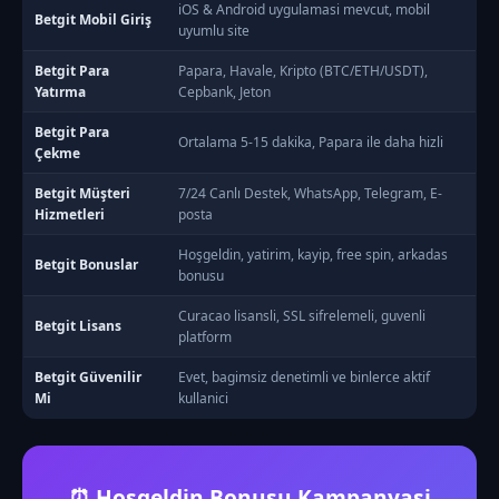
iOS & Android uygulamasi mevcut, mobil
Betgit Mobil Giriş
uyumlu site
Betgit Para
Papara, Havale, Kripto (BTC/ETH/USDT),
Yatırma
Cepbank, Jeton
Betgit Para
Ortalama 5-15 dakika, Papara ile daha hizli
Çekme
Betgit Müşteri
7/24 Canlı Destek, WhatsApp, Telegram, E-
Hizmetleri
posta
Hoşgeldin, yatirim, kayip, free spin, arkadas
Betgit Bonuslar
bonusu
Curacao lisansli, SSL sifrelemeli, guvenli
Betgit Lisans
platform
Betgit Güvenilir
Evet, bagimsiz denetimli ve binlerce aktif
Mi
kullanici
⏰ Hoşgeldin Bonusu Kampanyasi