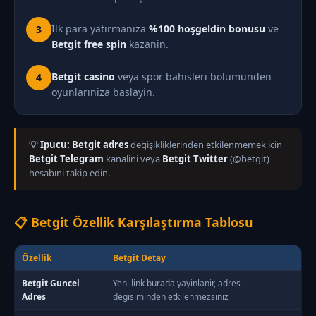
Ilk para yatırmaniza
%100 hoşgeldin bonusu
ve
3
Betgit free spin
kazanin.
Betgit casino
veya spor bahisleri bölümünden
4
oyunlarıniza baslayin.
💡
Ipucu:
Betgit adres
değişikliklerinden etkilenmemek icin
Betgit Telegram
kanalini veya
Betgit Twitter
(@betgit)
hesabıni takip edin.
📋 Betgit Özellik Karşılaştırma Tablosu
Özellik
Betgit Detay
Betgit Guncel
Yeni link burada yayinlanir, adres
Adres
degisiminden etkilenmezsiniz