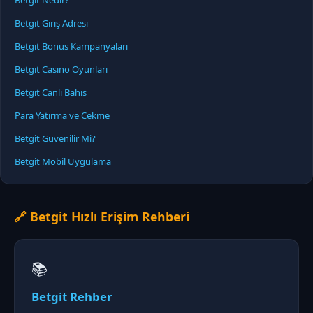
Betgit Nedir?
Betgit Giriş Adresi
Betgit Bonus Kampanyaları
Betgit Casino Oyunları
Betgit Canlı Bahis
Para Yatırma ve Cekme
Betgit Güvenilir Mi?
Betgit Mobil Uygulama
🔗 Betgit Hızlı Erişim Rehberi
📚
Betgit Rehber