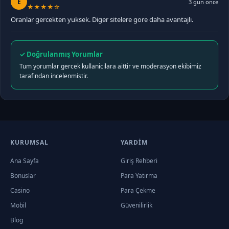
E
3 gun once
★★★★☆
Oranlar gercekten yuksek. Diger sitelere gore daha avantajlı.
✓ Doğrulanmış Yorumlar
Tum yorumlar gercek kullanicilara aittir ve moderasyon ekibimiz
tarafından incelenmistir.
KURUMSAL
YARDIM
Ana Sayfa
Giriş Rehberi
Bonuslar
Para Yatırma
Casino
Para Çekme
Mobil
Güvenilirlik
Blog