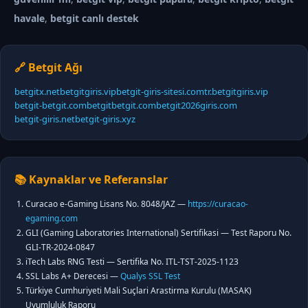
havale
,
betgit canlı destek
🔗 Betgit Ağı
betgitx.net
betgitgiris.vip
betgit-giris-sitesi.com
tr.betgitgiris.vip
betgit-betgit.com
betgitbetgit.com
betgit2026giris.com
betgit-giris.net
betgit-giris.xyz
📚 Kaynaklar ve Referanslar
Curacao e-Gaming Lisans No. 8048/JAZ —
https://curacao-
egaming.com
GLI (Gaming Laboratories International) Sertifikasi — Test Raporu No.
GLI-TR-2024-0847
iTech Labs RNG Testi — Sertifika No. ITL-TST-2025-1123
SSL Labs A+ Derecesi —
Qualys SSL Test
Türkiye Cumhuriyeti Mali Suçlari Arastirma Kurulu (MASAK)
Uyumluluk Raporu