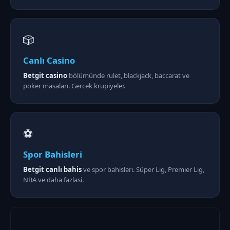
🎲
Canlı Casino
Betgit casino
bölümünde rulet, blackjack, baccarat ve
poker masaları. Gercek krupiyeler.
⚽
Spor Bahisleri
Betgit canlı bahis
ve spor bahisleri. Süper Lig, Premier Lig,
NBA ve daha fazlasi.