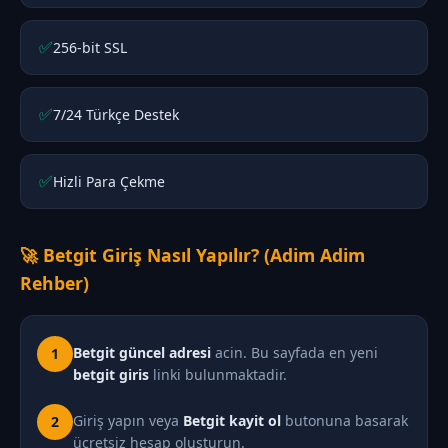
✅
256-bit SSL
✅
7/24 Türkçe Destek
✅
Hizli Para Çekme
🚀 Betgit Giriş Nasıl Yapılır? (Adim Adim
Rehber)
Betgit güncel adresi
acin. Bu sayfada en yeni
1
betgit giris
linki bulunmaktadir.
Giriş yapın veya
Betgit kayit ol
butonuna basarak
2
ücretsiz hesap oluşturun.