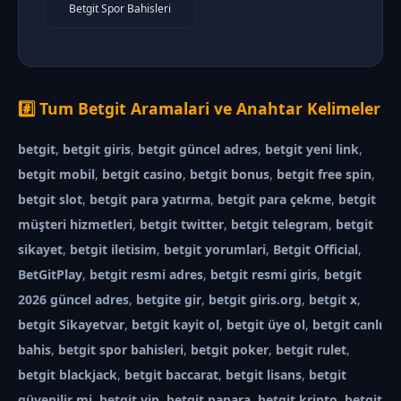
Betgit Spor Bahisleri
#️⃣ Tum Betgit Aramalari ve Anahtar Kelimeler
betgit
,
betgit giris
,
betgit güncel adres
,
betgit yeni link
,
betgit mobil
,
betgit casino
,
betgit bonus
,
betgit free spin
,
betgit slot
,
betgit para yatırma
,
betgit para çekme
,
betgit
müşteri hizmetleri
,
betgit twitter
,
betgit telegram
,
betgit
sikayet
,
betgit iletisim
,
betgit yorumlari
,
Betgit Official
,
BetGitPlay
,
betgit resmi adres
,
betgit resmi giris
,
betgit
2026 güncel adres
,
betgite gir
,
betgit giris.org
,
betgit x
,
betgit Sikayetvar
,
betgit kayit ol
,
betgit üye ol
,
betgit canlı
bahis
,
betgit spor bahisleri
,
betgit poker
,
betgit rulet
,
betgit blackjack
,
betgit baccarat
,
betgit lisans
,
betgit
güvenilir mi
,
betgit vip
,
betgit papara
,
betgit kripto
,
betgit