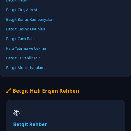
Betgit Nedir?
Betgit Giriş Adresi
Betgit Bonus Kampanyaları
Betgit Casino Oyunları
Betgit Canlı Bahis
Para Yatırma ve Cekme
Betgit Güvenilir Mi?
Betgit Mobil Uygulama
🔗 Betgit Hızlı Erişim Rehberi
📚
Betgit Rehber