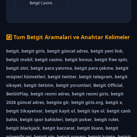
Betgit Casino
#️⃣ Tum Betgit Aramalari ve Anahtar Kelimeler
betgit
,
betgit giris
,
betgit güncel adres
,
betgit yeni link
,
betgit mobil
,
betgit casino
,
betgit bonus
,
betgit free spin
,
betgit slot
,
betgit para yatırma
,
betgit para çekme
,
betgit
müşteri hizmetleri
,
betgit twitter
,
betgit telegram
,
betgit
sikayet
,
betgit iletisim
,
betgit yorumlari
,
Betgit Official
,
BetGitPlay
,
betgit resmi adres
,
betgit resmi giris
,
betgit
2026 güncel adres
,
betgite gir
,
betgit giris.org
,
betgit x
,
betgit Sikayetvar
,
betgit kayit ol
,
betgit üye ol
,
betgit canlı
bahis
,
betgit spor bahisleri
,
betgit poker
,
betgit rulet
,
betgit blackjack
,
betgit baccarat
,
betgit lisans
,
betgit
güvenilir mi
,
betgit vip
,
betgit papara
,
betgit kripto
,
betgit