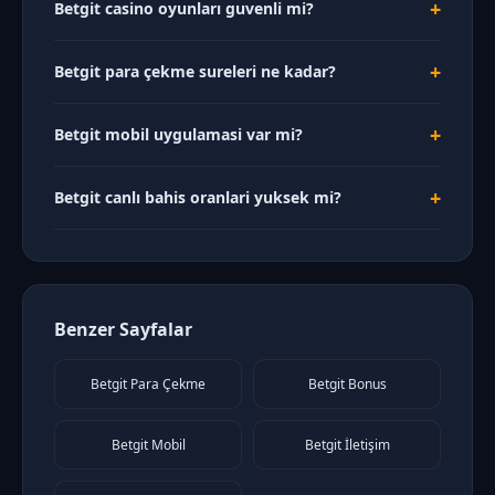
Betgit casino oyunları guvenli mi?
Betgit para çekme sureleri ne kadar?
Betgit mobil uygulamasi var mi?
Betgit canlı bahis oranlari yuksek mi?
Benzer Sayfalar
Betgit Para Çekme
Betgit Bonus
Betgit Mobil
Betgit İletişim