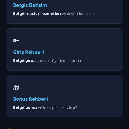
Betgit İletişim
Betgit müşteri hizmetleri
ve destek kanallari.
🔑
Giriş Rehberi
Betgit giris
yapma ve üyelik olusturma.
🎁
Bonus Rehberi
Betgit bonus
ve free spin nasıl alınır?