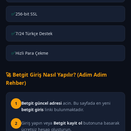
✅
256-bit SSL
✅
7/24 Türkçe Destek
✅
Hizli Para Çekme
🚀 Betgit Giriş Nasıl Yapılır? (Adim Adim
Rehber)
Betgit güncel adresi
acin. Bu sayfada en yeni
1
betgit giris
linki bulunmaktadir.
Giriş yapın veya
Betgit kayit ol
butonuna basarak
2
ücretsiz hesap oluşturun.