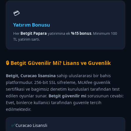
💳
Yatırım Bonusu
Her
Betgit Papara
yatirimina ek
%15 bonus
. Minimum 100
TL yatirim sarti.
🔒 Betgit Güvenilir Mi? Lisans ve Guvenlik
Betgit, Curacao lisansina
sahip uluslararasi bir bahis
platformudur. 256-bit SSL sifreleme, McAfee guvenlik
sertifikasi ve bagimsiz denetim kuruluslari tarafından test
edilen oyunlar sunar.
Betgit güvenilir mi
sorusunun cevabi:
Evet, binlerce kullanici tarafından guvenle tercih
edilmektedir.
✅
Curacao Lisansli