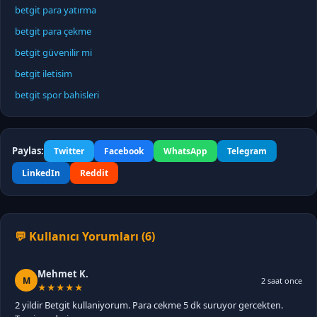
betgit para yatırma
betgit para çekme
betgit güvenilir mi
betgit iletisim
betgit spor bahisleri
Paylas:
Twitter
Facebook
WhatsApp
Telegram
LinkedIn
Reddit
💬 Kullanıcı Yorumları (6)
Mehmet K.
M
2 saat once
★★★★★
2 yildir Betgit kullaniyorum. Para cekme 5 dk suruyor gercekten.