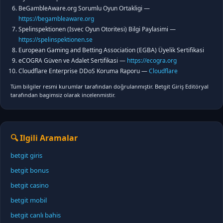
BeGambleAware.org Sorumlu Oyun Ortakligi —
https://begambleaware.org
Spelinspektionen (Isvec Oyun Otoritesi) Bilgi Paylasimi —
https://spelinspektionen.se
European Gaming and Betting Association (EGBA) Üyelik Sertifikasi
eCOGRA Güven ve Adalet Sertifikasi —
https://ecogra.org
Cloudflare Enterprise DDoS Koruma Raporu —
Cloudflare
Tüm bilgiler resmi kurumlar tarafından doğrulanmıştir. Betgit Giriş Editöryal
tarafından bagimsiz olarak incelenmistir.
🔍 Ilgili Aramalar
betgit giris
betgit bonus
betgit casino
betgit mobil
betgit canlı bahis