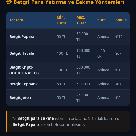
💳 Betgit Para Yatırma ve Cekme Yöntemleri
Min.
Max.
Yontem
Sure
Bonus
Tutar
Tutar
50.000
Betgit Papara
50 TL
Aninda
%15
TL
100.000
5-15
Betgit Havale
100 TL
Yok
TL
dk
Betgit Kripto
500.000
100 TL
Aninda
%10
(BTC/ETH/USDT)
TL
Betgit Cepbank
50 TL
5.000 TL
Aninda
Yok
25.000
Betgit Jeton
50 TL
Aninda
%5
TL
💡
Betgit para çekme
işlemleri ortalama 5-15 dakika surer.
Betgit Papara
ile en hizli sonuc alirsiniz.