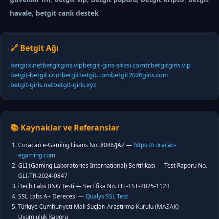
havale
,
betgit canlı destek
🔗 Betgit Ağı
betgitx.net
betgitgiris.vip
betgit-giris-sitesi.com
tr.betgitgiris.vip
betgit-betgit.com
betgitbetgit.com
betgit2026giris.com
betgit-giris.net
betgit-giris.xyz
📚 Kaynaklar ve Referanslar
Curacao e-Gaming Lisans No. 8048/JAZ —
https://curacao-
egaming.com
GLI (Gaming Laboratories International) Sertifikasi — Test Raporu No.
GLI-TR-2024-0847
iTech Labs RNG Testi — Sertifika No. ITL-TST-2025-1123
SSL Labs A+ Derecesi —
Qualys SSL Test
Türkiye Cumhuriyeti Mali Suçlari Arastirma Kurulu (MASAK)
Uyumluluk Raporu