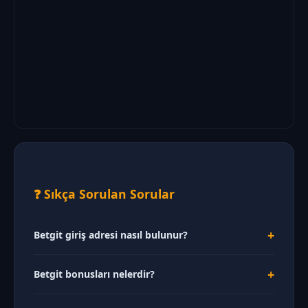
❓ Sıkça Sorulan Sorular
Betgit giriş adresi nasıl bulunur?
Betgit bonusları nelerdir?