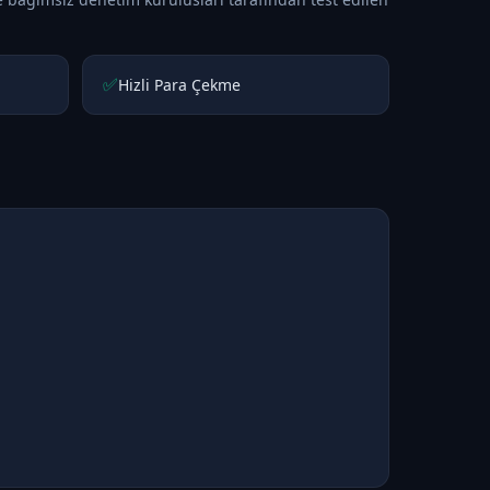
✅
Hizli Para Çekme