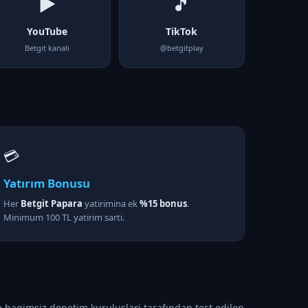
▶️
🎵
YouTube
TikTok
Betgit kanali
@betgitplay
💳
Yatırım Bonusu
Her
Betgit Papara
yatirimina ek
%15 bonus
.
Minimum 100 TL yatirim sarti.
ve bagimsiz denetim kuruluslari tarafından test edilen