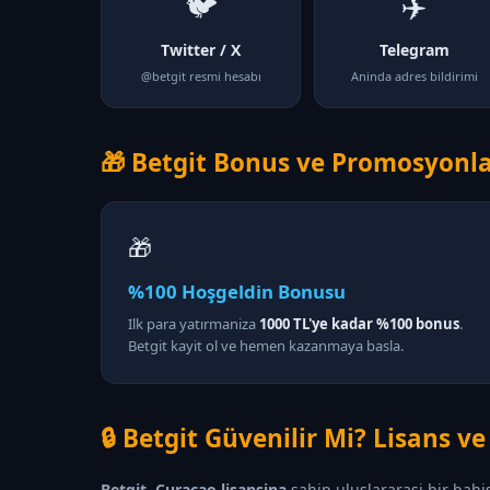
🐦
✈️
Twitter / X
Telegram
@betgit resmi hesabı
Aninda adres bildirimi
🎁 Betgit Bonus ve Promosyonla
🎁
%100 Hoşgeldin Bonusu
Ilk para yatırmaniza
1000 TL'ye kadar %100 bonus
.
Betgit kayit ol ve hemen kazanmaya basla.
🔒 Betgit Güvenilir Mi? Lisans v
Betgit, Curacao lisansina
sahip uluslararasi bir bahi