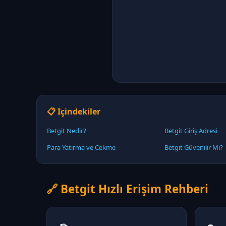
📋 Içindekiler
Betgit Nedir?
Betgit Giriş Adresi
Para Yatırma ve Cekme
Betgit Güvenilir Mi?
🔗 Betgit Hızlı Erişim Rehberi