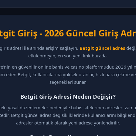
tgit Giriş - 2026 Güncel Giriş Adr
giriş adresi ile anında erişim sağlayın.
Betgit güncel adres
değiş
etkilenmeyin, en son yeni link burada.
ye'nin en güvenilir online bahis ve casino platformudur. 2026 yıl
 eden Betgit, kullanıcılarına yüksek oranlar, hizli para çekme v
seçenekleri sunar.
Betgit Giriş Adresi Neden Değişir?
deki yasal düzenlemeler nedeniyle bahis sitelerinin adresleri za
dir. Betgit güncel adres degisikliklerinde kullanıcılarını bilgilendi
adresler otomatik olarak yeni adrese yönlendirilir.