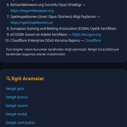
BeGambleAware.org Sorumlu Oyun Ortakligi —
https://begambleaware.org
Spelinspektionen (Isvec Oyun Otoritesi) Bilgi Paylasimi —
https://spelinspektionen.se
European Gaming and Betting Association (EGBA) Üyelik Sertifikasi
eCOGRA Güven ve Adalet Sertifikasi —
https://ecogra.org
Cloudflare Enterprise DDoS Koruma Raporu —
Cloudflare
Tüm bilgiler resmi kurumlar tarafından doğrulanmıştir. Betgit Giriş Editöryal
tarafından bagimsiz olarak incelenmistir.
🔍 Ilgili Aramalar
betgit giris
betgit bonus
betgit casino
betgit mobil
betgit canlı bahis