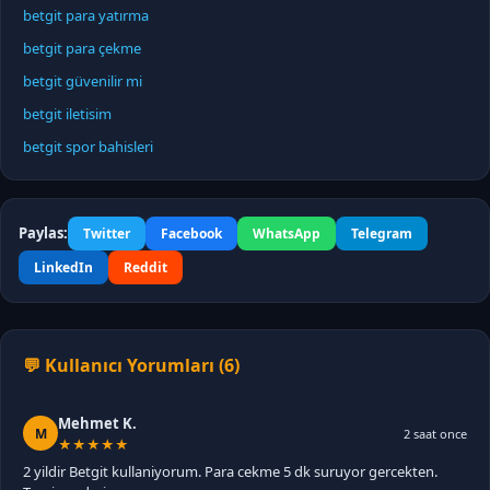
betgit para yatırma
betgit para çekme
betgit güvenilir mi
betgit iletisim
betgit spor bahisleri
Paylas:
Twitter
Facebook
WhatsApp
Telegram
LinkedIn
Reddit
💬 Kullanıcı Yorumları (6)
Mehmet K.
M
2 saat once
★★★★★
2 yildir Betgit kullaniyorum. Para cekme 5 dk suruyor gercekten.