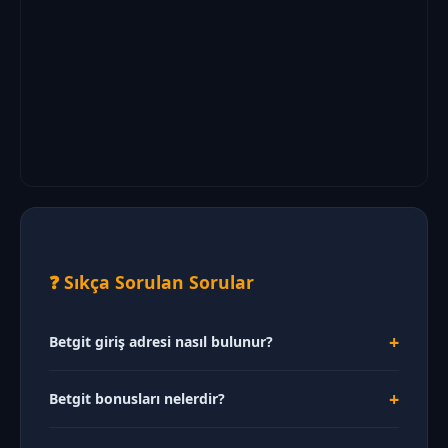
❓ Sıkça Sorulan Sorular
Betgit giriş adresi nasıl bulunur?
Betgit bonusları nelerdir?