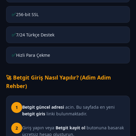
✅
256-bit SSL
✅
7/24 Türkçe Destek
✅
Hizli Para Çekme
🚀 Betgit Giriş Nasıl Yapılır? (Adim Adim
Rehber)
Betgit güncel adresi
acin. Bu sayfada en yeni
1
betgit giris
linki bulunmaktadir.
Giriş yapın veya
Betgit kayit ol
butonuna basarak
2
ücretsiz hesap oluşturun.