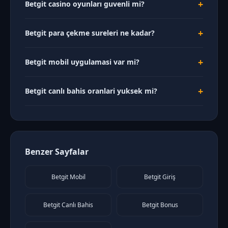
Betgit casino oyunları guvenli mi?
Betgit para çekme sureleri ne kadar?
Betgit mobil uygulamasi var mi?
Betgit canlı bahis oranlari yuksek mi?
Benzer Sayfalar
Betgit Mobil
Betgit Giriş
Betgit Canlı Bahis
Betgit Bonus