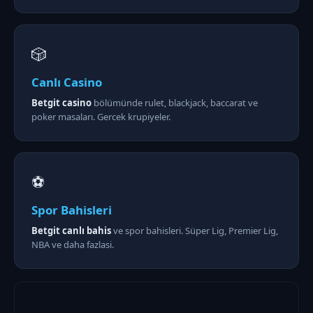
🎲
Canlı Casino
Betgit casino
bölümünde rulet, blackjack, baccarat ve
poker masaları. Gercek krupiyeler.
⚽
Spor Bahisleri
Betgit canlı bahis
ve spor bahisleri. Süper Lig, Premier Lig,
NBA ve daha fazlasi.