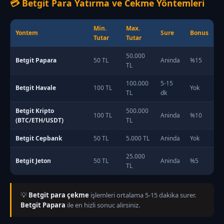
💳 Betgit Para Yatırma ve Cekme Yöntemleri
Min.
Max.
Yontem
Sure
Bonus
Tutar
Tutar
50.000
Betgit Papara
50 TL
Aninda
%15
TL
100.000
5-15
Betgit Havale
100 TL
Yok
TL
dk
Betgit Kripto
500.000
100 TL
Aninda
%10
(BTC/ETH/USDT)
TL
Betgit Cepbank
50 TL
5.000 TL
Aninda
Yok
25.000
Betgit Jeton
50 TL
Aninda
%5
TL
💡
Betgit para çekme
işlemleri ortalama 5-15 dakika surer.
Betgit Papara
ile en hizli sonuc alirsiniz.