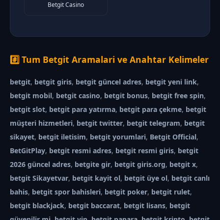
Betgit Casino
#️⃣ Tum Betgit Aramalari ve Anahtar Kelimeler
betgit
,
betgit giris
,
betgit güncel adres
,
betgit yeni link
,
betgit mobil
,
betgit casino
,
betgit bonus
,
betgit free spin
,
betgit slot
,
betgit para yatırma
,
betgit para çekme
,
betgit
müşteri hizmetleri
,
betgit twitter
,
betgit telegram
,
betgit
sikayet
,
betgit iletisim
,
betgit yorumlari
,
Betgit Official
,
BetGitPlay
,
betgit resmi adres
,
betgit resmi giris
,
betgit
2026 güncel adres
,
betgite gir
,
betgit giris.org
,
betgit x
,
betgit Sikayetvar
,
betgit kayit ol
,
betgit üye ol
,
betgit canlı
bahis
,
betgit spor bahisleri
,
betgit poker
,
betgit rulet
,
betgit blackjack
,
betgit baccarat
,
betgit lisans
,
betgit
güvenilir mi
,
betgit vip
,
betgit papara
,
betgit kripto
,
betgit