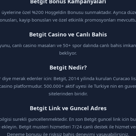
Betgit Bonus Kampanyaları
i üyelerine özel %200 Hoşgeldin Bonusu sunmaktadır. Ayrıca düze
onusları, kayip bonusları ve özel etkinlik promosyonları mevcuttu
Betgit Casino ve Canlı Bahis
unu, canlı casino masaları ve 50+ spor dalında canlı bahis imkanı 
bekliyor.
Betgit Nedir?
r diye merak edenler icin: Betgit, 2014 yilinda kurulan Curacao lis
casino platformudur. 500.000+ aktif uyesi ile Turkiye nin en guven
sitelerinden biridir.
Betgit Link ve Guncel Adres
 bilgisi surekli guncellenmektedir. En son Betgit guncel link icin bu
 ekleyin. Betgit musteri hizmetleri 7/24 canli destek ile hizmet v
Deneme bonusu ile risksiz bahis deneyimi yasayabilirsiniz.