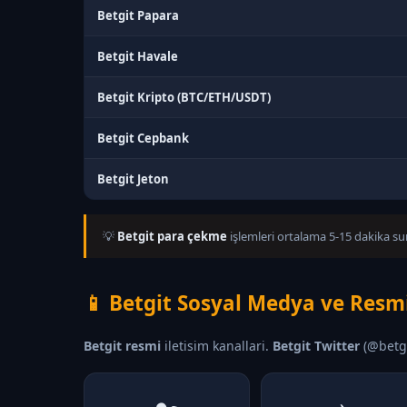
Betgit Papara
Betgit Havale
Betgit Kripto (BTC/ETH/USDT)
Betgit Cepbank
Betgit Jeton
💡
Betgit para çekme
işlemleri ortalama 5-15 dakika su
📱 Betgit Sosyal Medya ve Resm
Betgit resmi
iletisim kanallari.
Betgit Twitter
(@betgi