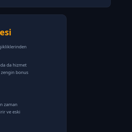
esi
ikliklerinden
ında da hizmet
e zengin bonus
man zaman
rir ve eski