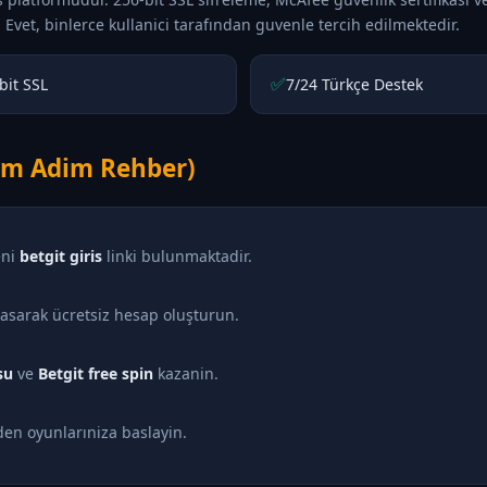
Evet, binlerce kullanici tarafından guvenle tercih edilmektedir.
✅
bit SSL
7/24 Türkçe Destek
Adim Adim Rehber)
eni
betgit giris
linki bulunmaktadir.
sarak ücretsiz hesap oluşturun.
su
ve
Betgit free spin
kazanin.
en oyunlarıniza baslayin.