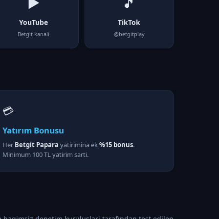
▶️
🎵
YouTube
TikTok
Betgit kanali
@betgitplay
💳
Yatırım Bonusu
Her
Betgit Papara
yatirimina ek
%15 bonus
.
Minimum 100 TL yatirim sarti.
ve bagimsiz denetim kuruluslari tarafından test edilen