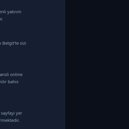
nli yatırım
r.
Betgit'te sizi
ansli online
ilir bahis
 sayfayi yer
ermektedir.