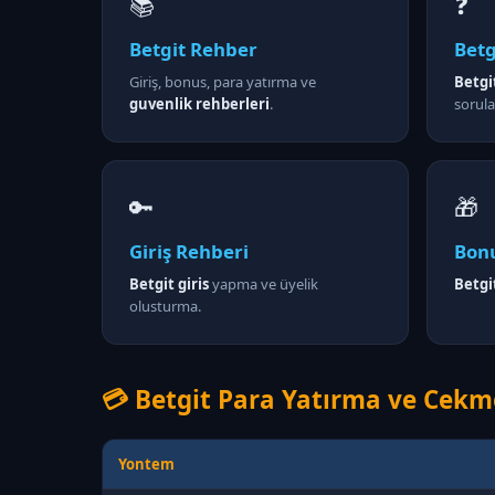
📚
❓
Betgit Rehber
Betg
Giriş, bonus, para yatırma ve
Betgi
guvenlik rehberleri
.
sorula
🔑
🎁
Giriş Rehberi
Bon
Betgit giris
yapma ve üyelik
Betgi
olusturma.
💳 Betgit Para Yatırma ve Cekm
Yontem