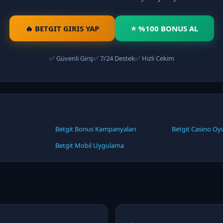
🔥 BETGIT GIRIS YAP
⭐ %100 BONUS AL
✅ Güvenli Giriş
✅ 7/24 Destek
✅ Hizli Cekim
Betgit Bonus Kampanyaları
Betgit Casino Oyu
Betgit Mobil Uygulama