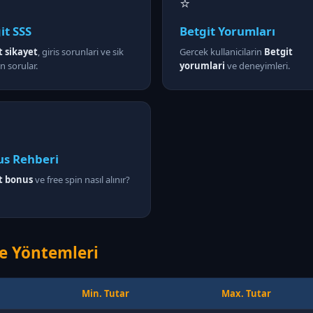
⭐
it SSS
Betgit Yorumları
t sikayet
, giris sorunlari ve sik
Gercek kullanicilarin
Betgit
n sorular.
yorumlari
ve deneyimleri.
us Rehberi
t bonus
ve free spin nasıl alınır?
e Yöntemleri
Min. Tutar
Max. Tutar