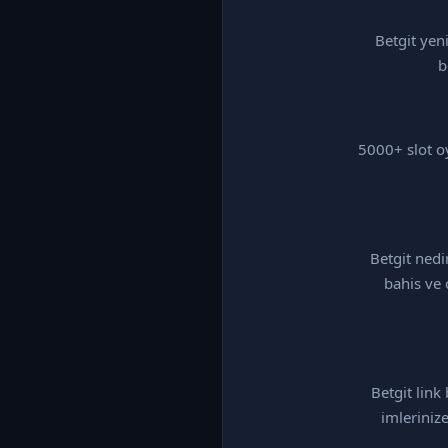
Betgit yen
b
5000+ slot oy
Betgit nedi
bahis ve 
Betgit link
imlerinize