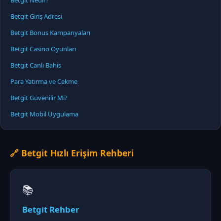
Betgit Nedir?
Betgit Giriş Adresi
Betgit Bonus Kampanyaları
Betgit Casino Oyunları
Betgit Canlı Bahis
Para Yatırma ve Cekme
Betgit Güvenilir Mi?
Betgit Mobil Uygulama
🔗 Betgit Hızlı Erişim Rehberi
📚
Betgit Rehber