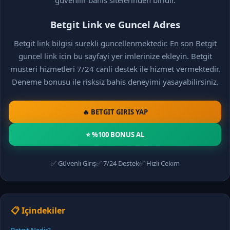
guvenilir bahis sitelerinden biridir.
Betgit Link ve Guncel Adres
Betgit link bilgisi surekli guncellenmektedir. En son Betgit
guncel link icin bu sayfayi yer imlerinize ekleyin. Betgit
musteri hizmetleri 7/24 canli destek ile hizmet vermektedir.
Deneme bonusu ile risksiz bahis deneyimi yasayabilirsiniz.
🔥 BETGIT GIRIS YAP
⭐ %100 BONUS AL
✅ Güvenli Giriş
✅ 7/24 Destek
✅ Hizli Cekim
📋 Içindekiler