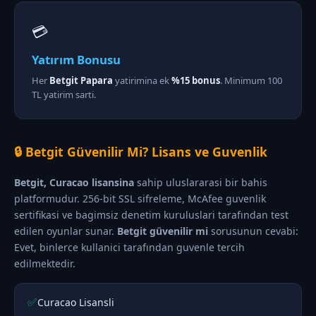
💳
Yatırım Bonusu
Her
Betgit Papara
yatirimina ek
%15 bonus
. Minimum 100
TL yatirim sarti.
🔒 Betgit Güvenilir Mi? Lisans ve Guvenlik
Betgit, Curacao lisansina
sahip uluslararasi bir bahis
platformudur. 256-bit SSL sifreleme, McAfee guvenlik
sertifikasi ve bagimsiz denetim kuruluslari tarafından test
edilen oyunlar sunar.
Betgit güvenilir mi
sorusunun cevabi:
Evet, binlerce kullanici tarafından guvenle tercih
edilmektedir.
✅
Curacao Lisansli