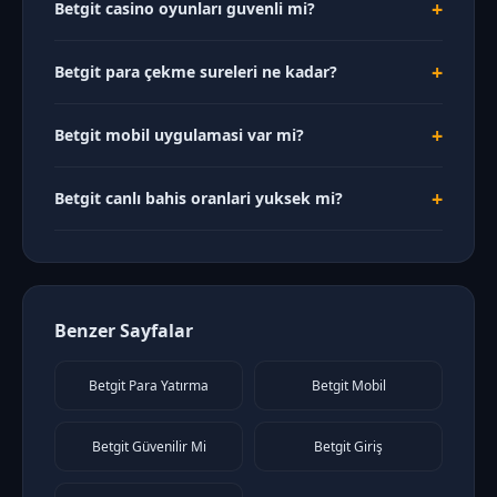
Betgit casino oyunları guvenli mi?
Betgit para çekme sureleri ne kadar?
Betgit mobil uygulamasi var mi?
Betgit canlı bahis oranlari yuksek mi?
Benzer Sayfalar
Betgit Para Yatırma
Betgit Mobil
Betgit Güvenilir Mi
Betgit Giriş