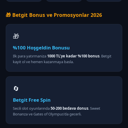
🎁 Betgit Bonus ve Promosyonlar 2026
🎁
%100 Hoşgeldin Bonusu
Ilk para yatırmaniza
1000 TL'ye kadar %100 bonus
. Betgit
kayit ol ve hemen kazanmaya basla.
🔄
Betgit Free Spin
Secili slot oyunlarında
50-200 bedava donus
. Sweet
Bonanza ve Gates of Olympus'da gecerli.