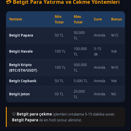
💳 Betgit Para Yatırma ve Cekme Yöntemleri
Min.
Max.
Yontem
Sure
Bonus
Tutar
Tutar
50.000
Betgit Papara
50 TL
Aninda
%15
TL
100.000
5-15
Betgit Havale
100 TL
Yok
TL
dk
Betgit Kripto
500.000
100 TL
Aninda
%10
(BTC/ETH/USDT)
TL
Betgit Cepbank
50 TL
5.000 TL
Aninda
Yok
25.000
Betgit Jeton
50 TL
Aninda
%5
TL
💡
Betgit para çekme
işlemleri ortalama 5-15 dakika surer.
Betgit Papara
ile en hizli sonuc alirsiniz.