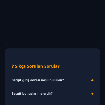
❓ Sıkça Sorulan Sorular
Betgit giriş adresi nasıl bulunur?
Betgit bonusları nelerdir?