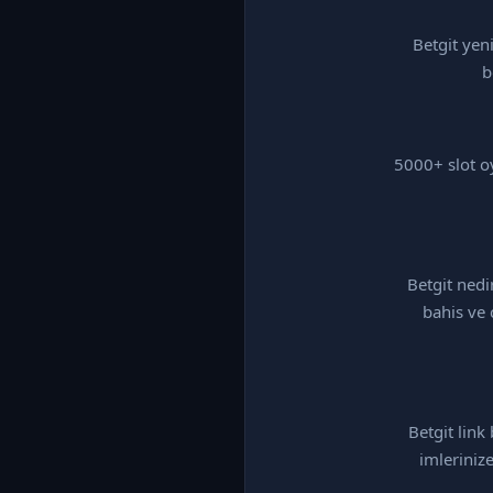
Betgit yen
b
5000+ slot oy
Betgit nedi
bahis ve 
Betgit link
imlerinize