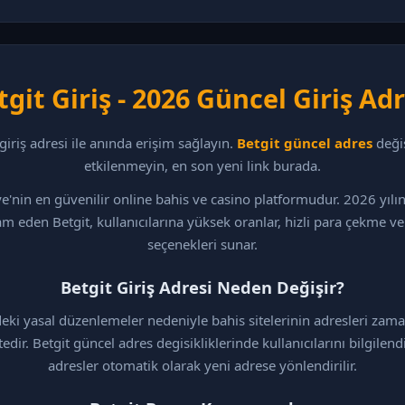
tgit Giriş - 2026 Güncel Giriş Adr
giriş adresi ile anında erişim sağlayın.
Betgit güncel adres
değiş
etkilenmeyin, en son yeni link burada.
ye'nin en güvenilir online bahis ve casino platformudur. 2026 yıl
 eden Betgit, kullanıcılarına yüksek oranlar, hizli para çekme v
seçenekleri sunar.
Betgit Giriş Adresi Neden Değişir?
deki yasal düzenlemeler nedeniyle bahis sitelerinin adresleri za
dir. Betgit güncel adres degisikliklerinde kullanıcılarını bilgilendi
adresler otomatik olarak yeni adrese yönlendirilir.