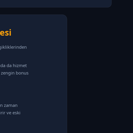
esi
ikliklerinden
ında da hizmet
e zengin bonus
man zaman
rir ve eski