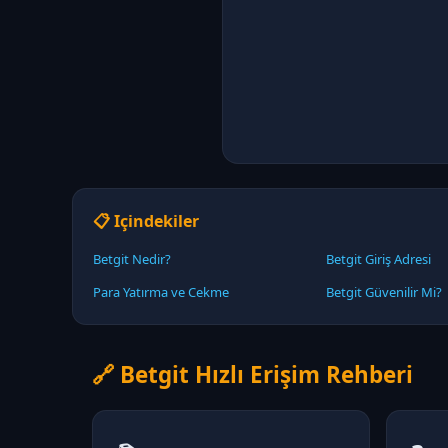
📋 Içindekiler
Betgit Nedir?
Betgit Giriş Adresi
Para Yatırma ve Cekme
Betgit Güvenilir Mi?
🔗 Betgit Hızlı Erişim Rehberi