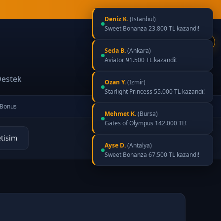
1883
kisi online
Destek
 Bonus
etisim