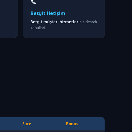
📞
Betgit İletişim
Betgit müşteri hizmetleri
ve destek
kanallari.
Sure
Bonus