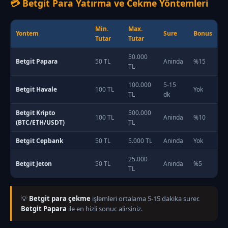
💳 Betgit Para Yatırma ve Cekme Yöntemleri
Min.
Max.
Yontem
Sure
Bonus
Tutar
Tutar
50.000
Betgit Papara
50 TL
Aninda
%15
TL
100.000
5-15
Betgit Havale
100 TL
Yok
TL
dk
Betgit Kripto
500.000
100 TL
Aninda
%10
(BTC/ETH/USDT)
TL
Betgit Cepbank
50 TL
5.000 TL
Aninda
Yok
25.000
Betgit Jeton
50 TL
Aninda
%5
TL
💡
Betgit para çekme
işlemleri ortalama 5-15 dakika surer.
Betgit Papara
ile en hizli sonuc alirsiniz.