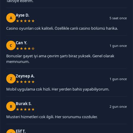
Tavsiye ederim.
Ayse D.
A
5 saat once
★★★★★
Casino oyunları cok kaliteli. Özellikle canlı casino bölümü harika.
Can Y.
C
1 gun once
★★★★☆
Bonuslar gayet iyi ama çevrim şartı biraz yuksek. Genel olarak
memnunum.
Zeynep A.
Z
1 gun once
★★★★★
Mobil uygulama cok hizli. Her yerden bahis yapabiliyorum.
Burak S.
B
2 gun once
★★★★★
Musteri hizmetleri cok ilgili. Her sorunumu cozduler.
Elif T.