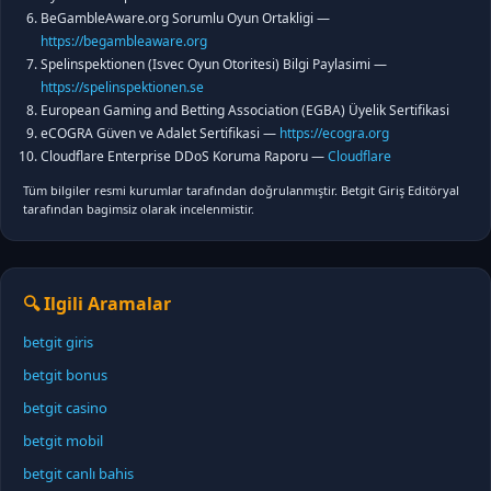
BeGambleAware.org Sorumlu Oyun Ortakligi —
https://begambleaware.org
Spelinspektionen (Isvec Oyun Otoritesi) Bilgi Paylasimi —
https://spelinspektionen.se
European Gaming and Betting Association (EGBA) Üyelik Sertifikasi
eCOGRA Güven ve Adalet Sertifikasi —
https://ecogra.org
Cloudflare Enterprise DDoS Koruma Raporu —
Cloudflare
Tüm bilgiler resmi kurumlar tarafından doğrulanmıştir. Betgit Giriş Editöryal
tarafından bagimsiz olarak incelenmistir.
🔍 Ilgili Aramalar
betgit giris
betgit bonus
betgit casino
betgit mobil
betgit canlı bahis