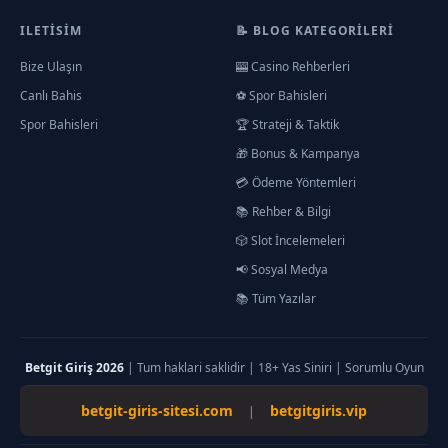
ILETISIM
📝 BLOG KATEGORILERI
Bize Ulaşın
🎰 Casino Rehberleri
Canlı Bahis
⚽ Spor Bahisleri
Spor Bahisleri
🏆 Strateji & Taktik
🎁 Bonus & Kampanya
💳 Ödeme Yöntemleri
📚 Rehber & Bilgi
🎲 Slot İncelemeleri
📢 Sosyal Medya
📚 Tüm Yazılar
Betgit Giriş 2026
| Tum haklari saklidir | 18+ Yas Siniri | Sorumlu Oyun
betgit-giris-sitesi.com
betgitgiris.vip
|