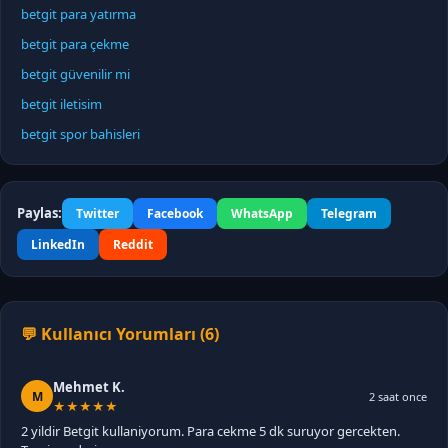
betgit para yatırma
betgit para çekme
betgit güvenilir mi
betgit iletisim
betgit spor bahisleri
Paylas:
Twitter
Facebook
WhatsApp
Telegram
LinkedIn
Reddit
💬 Kullanıcı Yorumları (6)
Mehmet K.
M
2 saat once
★★★★★
2 yildir Betgit kullaniyorum. Para cekme 5 dk suruyor gercekten.