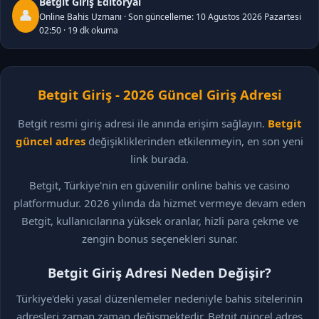
Betgit Giriş Editöryal
👤
Online Bahis Uzmanı · Son güncelleme: 10 Agustos 2026 Pazartesi
02:50 ·
19
dk okuma
Betgit Giriş - 2026 Güncel Giriş Adresi
Betgit resmi giriş adresi ile anında erişim sağlayın.
Betgit
güncel adres
değişikliklerinden etkilenmeyin, en son yeni
link burada.
Betgit, Türkiye'nin en güvenilir online bahis ve casino
platformudur. 2026 yılında da hizmet vermeye devam eden
Betgit, kullanıcılarına yüksek oranlar, hizli para çekme ve
zengin bonus seçenekleri sunar.
Betgit Giriş Adresi Neden Değişir?
Türkiye'deki yasal düzenlemeler nedeniyle bahis sitelerinin
adresleri zaman zaman değişmektedir. Betgit güncel adres