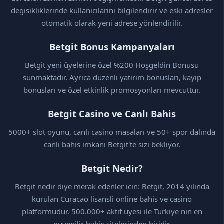
degisikliklerinde kullanıcılarını bilgilendirir ve eski adresler
otomatik olarak yeni adrese yönlendirilir.
Betgit Bonus Kampanyaları
Betgit yeni üyelerine özel %200 Hoşgeldin Bonusu
sunmaktadır. Ayrıca düzenli yatırım bonusları, kayip
bonusları ve özel etkinlik promosyonları mevcuttur.
Betgit Casino ve Canlı Bahis
5000+ slot oyunu, canlı casino masaları ve 50+ spor dalında
canlı bahis imkanı Betgit'te sizi bekliyor.
Betgit Nedir?
Betgit nedir diye merak edenler icin: Betgit, 2014 yilinda
kurulan Curacao lisansli online bahis ve casino
platformudur. 500.000+ aktif uyesi ile Turkiye nin en