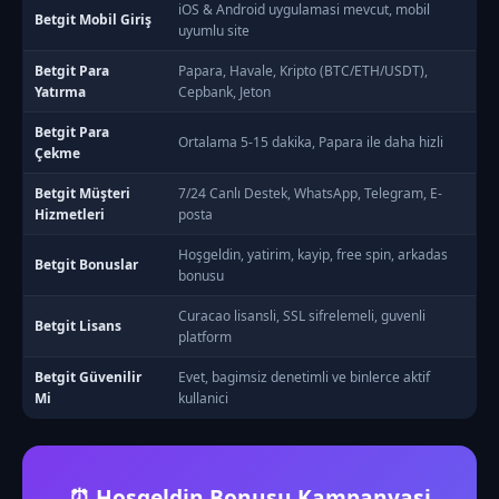
iOS & Android uygulamasi mevcut, mobil
Betgit Mobil Giriş
uyumlu site
Betgit Para
Papara, Havale, Kripto (BTC/ETH/USDT),
Yatırma
Cepbank, Jeton
Betgit Para
Ortalama 5-15 dakika, Papara ile daha hizli
Çekme
Betgit Müşteri
7/24 Canlı Destek, WhatsApp, Telegram, E-
Hizmetleri
posta
Hoşgeldin, yatirim, kayip, free spin, arkadas
Betgit Bonuslar
bonusu
Curacao lisansli, SSL sifrelemeli, guvenli
Betgit Lisans
platform
Betgit Güvenilir
Evet, bagimsiz denetimli ve binlerce aktif
Mi
kullanici
⏰ Hoşgeldin Bonusu Kampanyasi