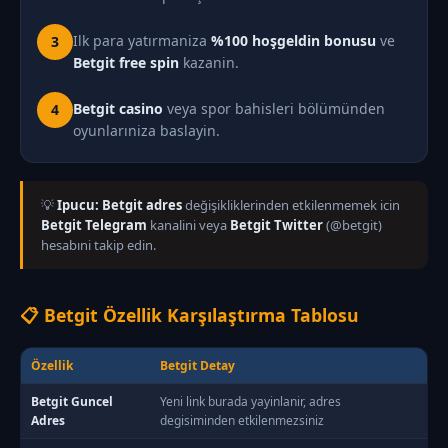
Ilk para yatırmaniza
%100 hoşgeldin bonusu
ve
3
Betgit free spin
kazanin.
Betgit casino
veya spor bahisleri bölümünden
4
oyunlarıniza baslayin.
💡
Ipucu:
Betgit adres
değişikliklerinden etkilenmemek icin
Betgit Telegram
kanalini veya
Betgit Twitter
(@betgit)
hesabıni takip edin.
📋 Betgit Özellik Karşılaştırma Tablosu
Özellik
Betgit Detay
Betgit Guncel
Yeni link burada yayinlanir, adres
Adres
degisiminden etkilenmezsiniz