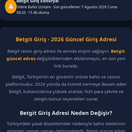
Betgit Giriş Editöryal
👤
Online Bahis Uzmanı · Son güncelleme: 7 Agustos 2026 Cuma
08:20 ·
15
dk okuma
Betgit Giriş - 2026 Güncel Giriş Adresi
Betgit resmi giriş adresi ile anında erişim sağlayın.
Betgit
güncel adres
değişikliklerinden etkilenmeyin, en son yeni
link burada.
Betgit, Türkiye'nin en güvenilir online bahis ve casino
platformudur. 2026 yılında da hizmet vermeye devam eden
Betgit, kullanıcılarına yüksek oranlar, hizli para çekme ve
zengin bonus seçenekleri sunar.
Betgit Giriş Adresi Neden Değişir?
Türkiye'deki yasal düzenlemeler nedeniyle bahis sitelerinin
adresleri zaman zaman değişmektedir. Betgit güncel adres