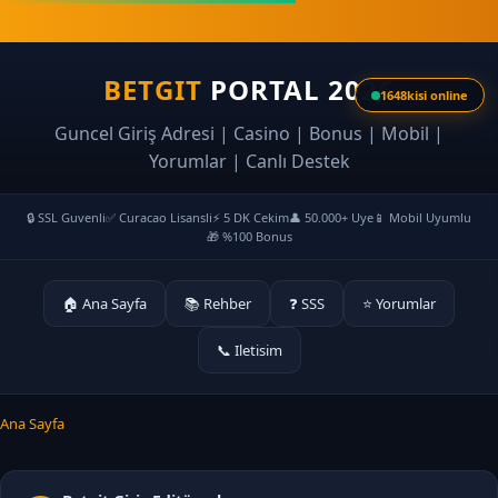
BETGIT
PORTAL 2026
1648
kisi online
Guncel Giriş Adresi | Casino | Bonus | Mobil |
Yorumlar | Canlı Destek
🔒 SSL Guvenli
✅ Curacao Lisansli
⚡ 5 DK Cekim
👤 50.000+ Uye
📱 Mobil Uyumlu
🎁 %100 Bonus
🏠 Ana Sayfa
📚 Rehber
❓ SSS
⭐ Yorumlar
📞 Iletisim
Ana Sayfa