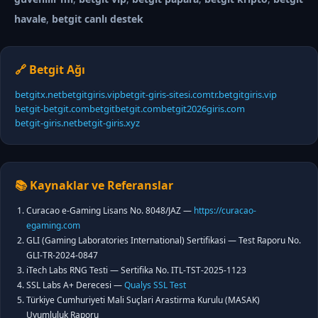
havale
,
betgit canlı destek
🔗 Betgit Ağı
betgitx.net
betgitgiris.vip
betgit-giris-sitesi.com
tr.betgitgiris.vip
betgit-betgit.com
betgitbetgit.com
betgit2026giris.com
betgit-giris.net
betgit-giris.xyz
📚 Kaynaklar ve Referanslar
Curacao e-Gaming Lisans No. 8048/JAZ —
https://curacao-
egaming.com
GLI (Gaming Laboratories International) Sertifikasi — Test Raporu No.
GLI-TR-2024-0847
iTech Labs RNG Testi — Sertifika No. ITL-TST-2025-1123
SSL Labs A+ Derecesi —
Qualys SSL Test
Türkiye Cumhuriyeti Mali Suçlari Arastirma Kurulu (MASAK)
Uyumluluk Raporu