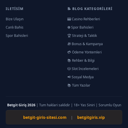
ILETISIM
📝 BLOG KATEGORILERI
Bize Ulaşın
🎰 Casino Rehberleri
Canlı Bahis
⚽ Spor Bahisleri
Spor Bahisleri
🏆 Strateji & Taktik
🎁 Bonus & Kampanya
💳 Ödeme Yöntemleri
📚 Rehber & Bilgi
🎲 Slot İncelemeleri
📢 Sosyal Medya
📚 Tüm Yazılar
Betgit Giriş 2026
| Tum haklari saklidir | 18+ Yas Siniri | Sorumlu Oyun
betgit-giris-sitesi.com
betgitgiris.vip
|