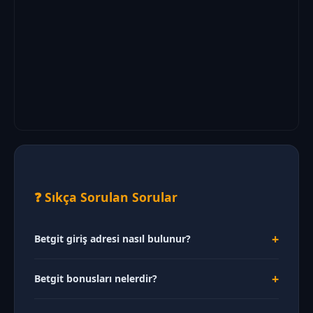
❓ Sıkça Sorulan Sorular
Betgit giriş adresi nasıl bulunur?
Betgit bonusları nelerdir?