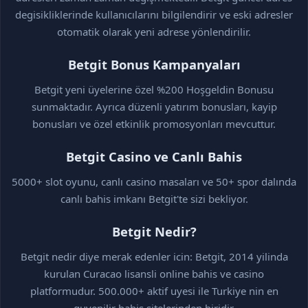
degisikliklerinde kullanıcılarını bilgilendirir ve eski adresler
otomatik olarak yeni adrese yönlendirilir.
Betgit Bonus Kampanyaları
Betgit yeni üyelerine özel %200 Hoşgeldin Bonusu
sunmaktadır. Ayrıca düzenli yatırım bonusları, kayip
bonusları ve özel etkinlik promosyonları mevcuttur.
Betgit Casino ve Canlı Bahis
5000+ slot oyunu, canlı casino masaları ve 50+ spor dalında
canlı bahis imkanı Betgit'te sizi bekliyor.
Betgit Nedir?
Betgit nedir diye merak edenler icin: Betgit, 2014 yilinda
kurulan Curacao lisansli online bahis ve casino
platformudur. 500.000+ aktif uyesi ile Turkiye nin en