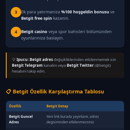
Ilk para yatırmaniza
%100 hoşgeldin bonusu
ve
3
Betgit free spin
kazanin.
Betgit casino
veya spor bahisleri bölümünden
4
oyunlarıniza baslayin.
💡
Ipucu:
Betgit adres
değişikliklerinden etkilenmemek icin
Betgit Telegram
kanalini veya
Betgit Twitter
(@betgit)
hesabıni takip edin.
📋 Betgit Özellik Karşılaştırma Tablosu
Özellik
Betgit Detay
Betgit Guncel
Yeni link burada yayinlanir, adres
Adres
degisiminden etkilenmezsiniz