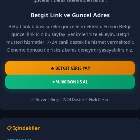
guvenilir bahis sitelerinden biridir.
Betgit Link ve Guncel Adres
Betgit link bilgisi surekli guncellenmektedir. En son Betgit
guncel link icin bu sayfayi yer imlerinize ekleyin. Betgit
musteri hizmetleri 7/24 canli destek ile hizmet vermektedir.
Deneme bonusu ile risksiz bahis deneyimi yasayabilirsiniz.
🔥 BETGIT GIRIS YAP
⭐ %100 BONUS AL
✅ Güvenli Giriş
✅ 7/24 Destek
✅ Hizli Cekim
📋 Içindekiler