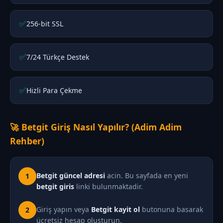
✅
256-bit SSL
✅
7/24 Türkçe Destek
✅
Hizli Para Çekme
🚀 Betgit Giriş Nasıl Yapılır? (Adim Adim
Rehber)
Betgit güncel adresi
acin. Bu sayfada en yeni
1
betgit giris
linki bulunmaktadir.
Giriş yapın veya
Betgit kayit ol
butonuna basarak
2
ücretsiz hesap oluşturun.