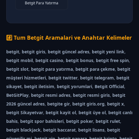
Betgit Para Yatırma
#️⃣ Tum Betgit Aramalari ve Anahtar Kelimeler
betgit
,
betgit giris
,
betgit güncel adres
,
betgit yeni link
,
betgit mobil
,
betgit casino
,
betgit bonus
,
betgit free spin
,
betgit slot
,
betgit para yatırma
,
betgit para çekme
,
betgit
müşteri hizmetleri
,
betgit twitter
,
betgit telegram
,
betgit
sikayet
,
betgit iletisim
,
betgit yorumlari
,
Betgit Official
,
BetGitPlay
,
betgit resmi adres
,
betgit resmi giris
,
betgit
2026 güncel adres
,
betgite gir
,
betgit giris.org
,
betgit x
,
betgit Sikayetvar
,
betgit kayit ol
,
betgit üye ol
,
betgit canlı
bahis
,
betgit spor bahisleri
,
betgit poker
,
betgit rulet
,
betgit blackjack
,
betgit baccarat
,
betgit lisans
,
betgit
güvenilir mi
,
betgit vip
,
betgit papara
,
betgit kripto
,
betgit