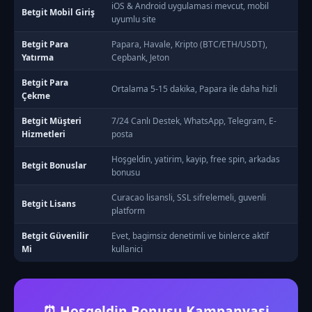
iOS & Android uygulamasi mevcut, mobil
Betgit Mobil Giriş
uyumlu site
Betgit Para
Papara, Havale, Kripto (BTC/ETH/USDT),
Yatırma
Cepbank, Jeton
Betgit Para
Ortalama 5-15 dakika, Papara ile daha hizli
Çekme
Betgit Müşteri
7/24 Canlı Destek, WhatsApp, Telegram, E-
Hizmetleri
posta
Hoşgeldin, yatirim, kayip, free spin, arkadas
Betgit Bonuslar
bonusu
Curacao lisansli, SSL sifrelemeli, guvenli
Betgit Lisans
platform
Betgit Güvenilir
Evet, bagimsiz denetimli ve binlerce aktif
Mi
kullanici
⏰ Hoşgeldin Bonusu Kampanyasi