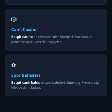
🎲
Canlı Casino
Betgit casino
bölümünde rulet, blackjack, baccarat ve
poker masaları. Gercek krupiyeler.
⚽
Spor Bahisleri
Betgit canlı bahis
ve spor bahisleri. Süper Lig, Premier Lig,
NBA ve daha fazlasi.