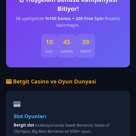
Bitiyor!
Ilk uyeliginize
%100 bonus + 200 Free Spin
firsatini
kacirmayin.
10
45
38
SAAT
DAKIKA
SANIYE
🎰 Betgit Casino ve Oyun Dunyasi
🎰
Slot Oyunları
Betgit slot
koleksiyonunda Sweet Bonanza, Gates of
Olympus, Big Bass Bonanza ve 5000+ oyun.