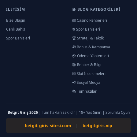
ILETISIM
📝 BLOG KATEGORILERI
Bize Ulaşın
🎰 Casino Rehberleri
Canlı Bahis
⚽ Spor Bahisleri
Spor Bahisleri
🏆 Strateji & Taktik
🎁 Bonus & Kampanya
💳 Ödeme Yöntemleri
📚 Rehber & Bilgi
🎲 Slot İncelemeleri
📢 Sosyal Medya
📚 Tüm Yazılar
Betgit Giriş 2026
| Tum haklari saklidir | 18+ Yas Siniri | Sorumlu Oyun
betgit-giris-sitesi.com
betgitgiris.vip
|