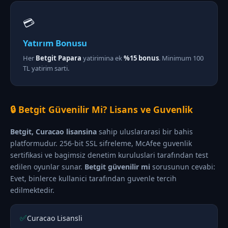
💳
Yatırım Bonusu
Her
Betgit Papara
yatirimina ek
%15 bonus
. Minimum 100
TL yatirim sarti.
🔒 Betgit Güvenilir Mi? Lisans ve Guvenlik
Betgit, Curacao lisansina
sahip uluslararasi bir bahis
platformudur. 256-bit SSL sifreleme, McAfee guvenlik
sertifikasi ve bagimsiz denetim kuruluslari tarafından test
edilen oyunlar sunar.
Betgit güvenilir mi
sorusunun cevabi:
Evet, binlerce kullanici tarafından guvenle tercih
edilmektedir.
✅
Curacao Lisansli