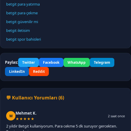
betgit para yatırma
betgit para çekme
betgit güvenilir mi
betgit iletisim
betgit spor bahisleri
Paylas:
Twitter
Facebook
WhatsApp
Telegram
LinkedIn
Reddit
💬 Kullanıcı Yorumları (6)
Mehmet K.
M
2 saat once
★★★★★
2 yildir Betgit kullaniyorum. Para cekme 5 dk suruyor gercekten.