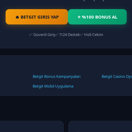
🔥 BETGIT GIRIS YAP
⭐ %100 BONUS AL
✅ Güvenli Giriş
✅ 7/24 Destek
✅ Hizli Cekim
Betgit Bonus Kampanyaları
Betgit Casino Oyu
Betgit Mobil Uygulama