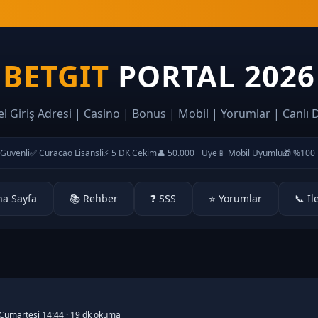
BETGIT
PORTAL 2026
l Giriş Adresi | Casino | Bonus | Mobil | Yorumlar | Canlı 
 Guvenli
✅ Curacao Lisansli
⚡ 5 DK Cekim
👤 50.000+ Uye
📱 Mobil Uyumlu
🎁 %100
na Sayfa
📚 Rehber
❓ SSS
⭐ Yorumlar
📞 Il
Cumartesi 14:44 ·
19
dk okuma