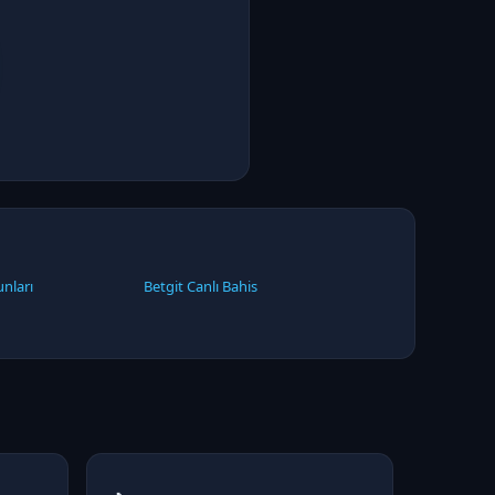
nları
Betgit Canlı Bahis