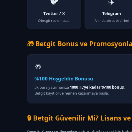
🐦
✈️
Twitter / X
Telegram
@betgit resmi hesabı
Aninda adres bildirimi
🎁 Betgit Bonus ve Promosyonla
🎁
%100 Hoşgeldin Bonusu
Ilk para yatırmaniza
1000 TL'ye kadar %100 bonus
.
Betgit kayit ol ve hemen kazanmaya basla.
🔒 Betgit Güvenilir Mi? Lisans v
Betgit, Curacao lisansina
sahip uluslararasi bir bahi