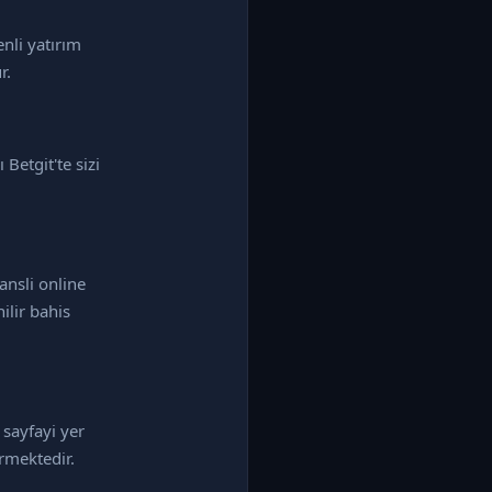
nli yatırım
r.
Betgit'te sizi
ansli online
ilir bahis
 sayfayi yer
ermektedir.