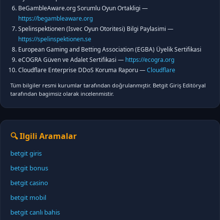
BeGambleAware.org Sorumlu Oyun Ortakligi —
https://begambleaware.org
Spelinspektionen (Isvec Oyun Otoritesi) Bilgi Paylasimi —
https://spelinspektionen.se
European Gaming and Betting Association (EGBA) Üyelik Sertifikasi
eCOGRA Güven ve Adalet Sertifikasi —
https://ecogra.org
Cloudflare Enterprise DDoS Koruma Raporu —
Cloudflare
Tüm bilgiler resmi kurumlar tarafından doğrulanmıştir. Betgit Giriş Editöryal
tarafından bagimsiz olarak incelenmistir.
🔍 Ilgili Aramalar
betgit giris
betgit bonus
betgit casino
betgit mobil
betgit canlı bahis