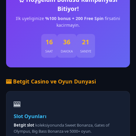
Bitiyor!
Ilk uyeliginize
%100 bonus + 200 Free Spin
firsatini
kacirmayin.
16
36
20
SAAT
DAKIKA
SANIYE
🎰 Betgit Casino ve Oyun Dunyasi
🎰
Slot Oyunları
Betgit slot
koleksiyonunda Sweet Bonanza, Gates of
Olympus, Big Bass Bonanza ve 5000+ oyun.