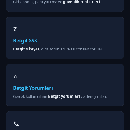
Giriş, bonus, para yatırma ve
guvenlik rehberleri
.
❓
Betgit SSS
Betgit sikayet
, giris sorunlari ve sik sorulan sorular.
⭐
Betgit Yorumları
Gercek kullanicilarin
Betgit yorumlari
ve deneyimleri.
📞