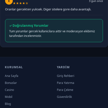
E
3 gun once
★★★★☆
Oranlar gercekten yuksek. Diger sitelere gore daha avantajlı.
✓ Doğrulanmış Yorumlar
Tum yorumlar gercek kullanicilara aittir ve moderasyon ekibimiz
tarafından incelenmistir.
KURUMSAL
YARDIM
Ana Sayfa
Giriş Rehberi
Bonuslar
Para Yatırma
Casino
Para Çekme
Mobil
Güvenilirlik
Blog