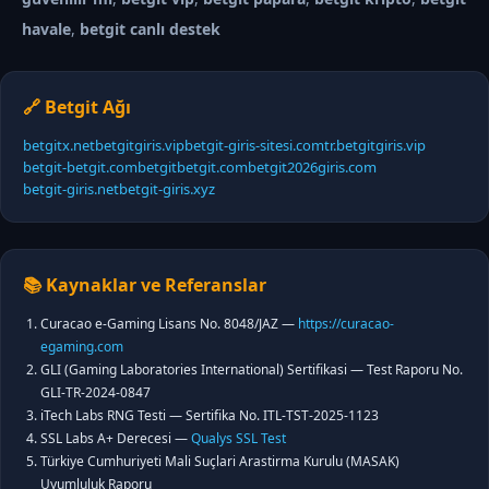
havale
,
betgit canlı destek
🔗 Betgit Ağı
betgitx.net
betgitgiris.vip
betgit-giris-sitesi.com
tr.betgitgiris.vip
betgit-betgit.com
betgitbetgit.com
betgit2026giris.com
betgit-giris.net
betgit-giris.xyz
📚 Kaynaklar ve Referanslar
Curacao e-Gaming Lisans No. 8048/JAZ —
https://curacao-
egaming.com
GLI (Gaming Laboratories International) Sertifikasi — Test Raporu No.
GLI-TR-2024-0847
iTech Labs RNG Testi — Sertifika No. ITL-TST-2025-1123
SSL Labs A+ Derecesi —
Qualys SSL Test
Türkiye Cumhuriyeti Mali Suçlari Arastirma Kurulu (MASAK)
Uyumluluk Raporu