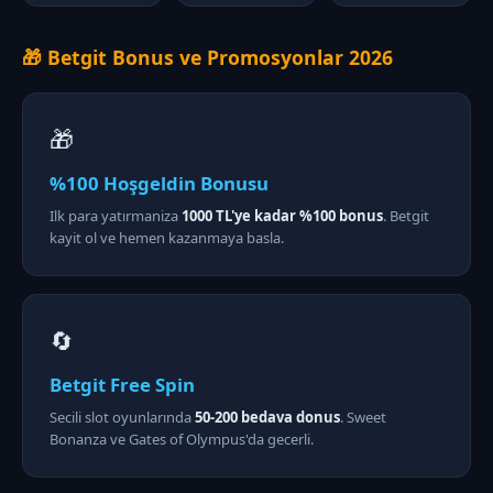
🎁 Betgit Bonus ve Promosyonlar 2026
🎁
%100 Hoşgeldin Bonusu
Ilk para yatırmaniza
1000 TL'ye kadar %100 bonus
. Betgit
kayit ol ve hemen kazanmaya basla.
🔄
Betgit Free Spin
Secili slot oyunlarında
50-200 bedava donus
. Sweet
Bonanza ve Gates of Olympus'da gecerli.