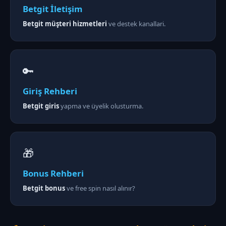
Betgit İletişim
Betgit müşteri hizmetleri
ve destek kanallari.
🔑
Giriş Rehberi
Betgit giris
yapma ve üyelik olusturma.
🎁
Bonus Rehberi
Betgit bonus
ve free spin nasıl alınır?