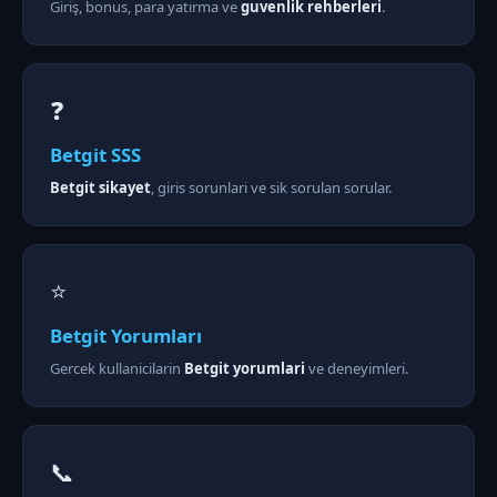
Giriş, bonus, para yatırma ve
guvenlik rehberleri
.
❓
Betgit SSS
Betgit sikayet
, giris sorunlari ve sik sorulan sorular.
⭐
Betgit Yorumları
Gercek kullanicilarin
Betgit yorumlari
ve deneyimleri.
📞