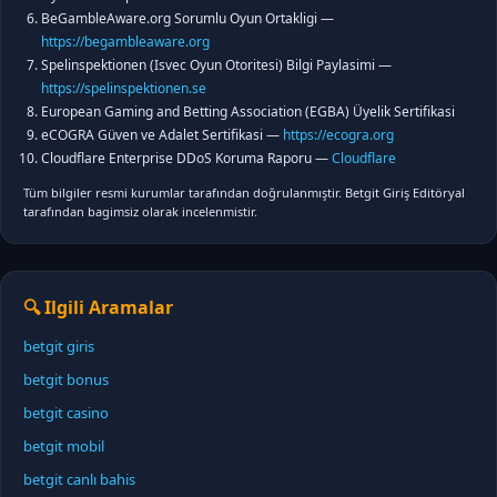
BeGambleAware.org Sorumlu Oyun Ortakligi —
https://begambleaware.org
Spelinspektionen (Isvec Oyun Otoritesi) Bilgi Paylasimi —
https://spelinspektionen.se
European Gaming and Betting Association (EGBA) Üyelik Sertifikasi
eCOGRA Güven ve Adalet Sertifikasi —
https://ecogra.org
Cloudflare Enterprise DDoS Koruma Raporu —
Cloudflare
Tüm bilgiler resmi kurumlar tarafından doğrulanmıştir. Betgit Giriş Editöryal
tarafından bagimsiz olarak incelenmistir.
🔍 Ilgili Aramalar
betgit giris
betgit bonus
betgit casino
betgit mobil
betgit canlı bahis