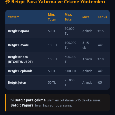
💳 Betgit Para Yatırma ve Cekme Yöntemleri
Min.
Max.
Yontem
Sure
Bonus
Tutar
Tutar
50.000
Betgit Papara
50 TL
Aninda
%15
TL
100.000
5-15
Betgit Havale
100 TL
Yok
TL
dk
Betgit Kripto
500.000
100 TL
Aninda
%10
(BTC/ETH/USDT)
TL
Betgit Cepbank
50 TL
5.000 TL
Aninda
Yok
25.000
Betgit Jeton
50 TL
Aninda
%5
TL
💡
Betgit para çekme
işlemleri ortalama 5-15 dakika surer.
Betgit Papara
ile en hizli sonuc alirsiniz.