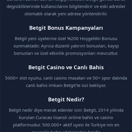
degisikliklerinde kullanıcılarını bilgilendirir ve eski adresler
otomatik olarak yeni adrese yönlendirilir.
Betgit Bonus Kampanyaları
Betgit yeni üyelerine özel %200 Hoşgeldin Bonusu
sunmaktadır. Ayrıca düzenli yatırım bonusları, kayip
bonusları ve özel etkinlik promosyonları mevcuttur.
Betgit Casino ve Canlı Bahis
5000+ slot oyunu, canlı casino masaları ve 50+ spor dalında
canlı bahis imkanı Betgit'te sizi bekliyor.
Betgit Nedir?
Betgit nedir diye merak edenler icin: Betgit, 2014 yilinda
kurulan Curacao lisansli online bahis ve casino
platformudur. 500.000+ aktif uyesi ile Turkiye nin en