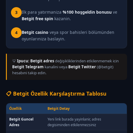
Ilk para yatırmaniza
%100 hoşgeldin bonusu
ve
3
Betgit free spin
kazanin.
Betgit casino
veya spor bahisleri bölümünden
4
oyunlarıniza baslayin.
💡
Ipucu:
Betgit adres
değişikliklerinden etkilenmemek icin
Betgit Telegram
kanalini veya
Betgit Twitter
(@betgit)
hesabıni takip edin.
📋 Betgit Özellik Karşılaştırma Tablosu
Özellik
Betgit Detay
Betgit Guncel
Yeni link burada yayinlanir, adres
Adres
degisiminden etkilenmezsiniz