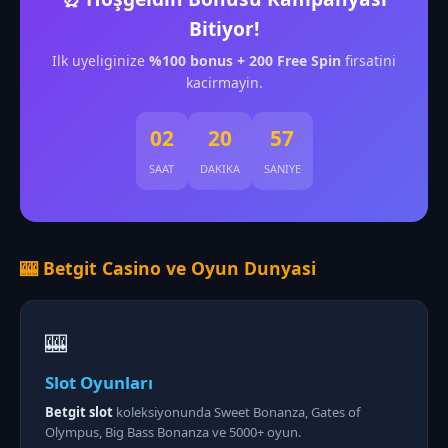
Bitiyor!
Ilk uyeliginize
%100 bonus + 200 Free Spin
firsatini
kacirmayin.
02
20
56
SAAT
DAKIKA
SANIYE
🎰 Betgit Casino ve Oyun Dunyasi
🎰
Slot Oyunları
Betgit slot
koleksiyonunda Sweet Bonanza, Gates of
Olympus, Big Bass Bonanza ve 5000+ oyun.