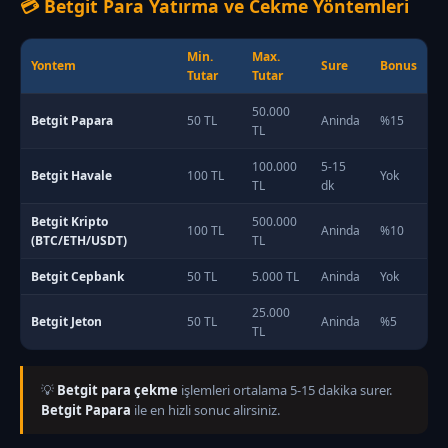
💳 Betgit Para Yatırma ve Cekme Yöntemleri
Min.
Max.
Yontem
Sure
Bonus
Tutar
Tutar
50.000
Betgit Papara
50 TL
Aninda
%15
TL
100.000
5-15
Betgit Havale
100 TL
Yok
TL
dk
Betgit Kripto
500.000
100 TL
Aninda
%10
(BTC/ETH/USDT)
TL
Betgit Cepbank
50 TL
5.000 TL
Aninda
Yok
25.000
Betgit Jeton
50 TL
Aninda
%5
TL
💡
Betgit para çekme
işlemleri ortalama 5-15 dakika surer.
Betgit Papara
ile en hizli sonuc alirsiniz.