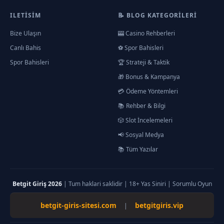
ILETISIM
📝 BLOG KATEGORILERI
Bize Ulaşın
🎰 Casino Rehberleri
Canlı Bahis
⚽ Spor Bahisleri
Spor Bahisleri
🏆 Strateji & Taktik
🎁 Bonus & Kampanya
💳 Ödeme Yöntemleri
📚 Rehber & Bilgi
🎲 Slot İncelemeleri
📢 Sosyal Medya
📚 Tüm Yazılar
Betgit Giriş 2026
| Tum haklari saklidir | 18+ Yas Siniri | Sorumlu Oyun
betgit-giris-sitesi.com
betgitgiris.vip
|