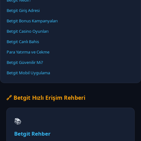
Betgit Nedir?
Betgit Giriş Adresi
Betgit Bonus Kampanyaları
Betgit Casino Oyunları
Betgit Canlı Bahis
Para Yatırma ve Cekme
Betgit Güvenilir Mi?
Betgit Mobil Uygulama
🔗 Betgit Hızlı Erişim Rehberi
📚
Betgit Rehber