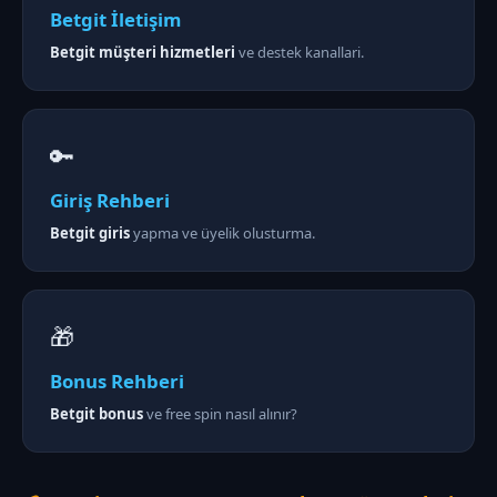
Betgit İletişim
Betgit müşteri hizmetleri
ve destek kanallari.
🔑
Giriş Rehberi
Betgit giris
yapma ve üyelik olusturma.
🎁
Bonus Rehberi
Betgit bonus
ve free spin nasıl alınır?