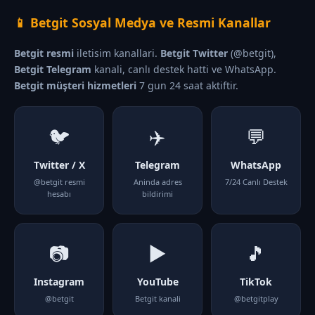
📱 Betgit Sosyal Medya ve Resmi Kanallar
Betgit resmi
iletisim kanallari.
Betgit Twitter
(@betgit),
Betgit Telegram
kanali, canlı destek hatti ve WhatsApp.
Betgit müşteri hizmetleri
7 gun 24 saat aktiftir.
🐦
✈️
💬
Twitter / X
Telegram
WhatsApp
@betgit resmi
Aninda adres
7/24 Canlı Destek
hesabı
bildirimi
📷
▶️
🎵
Instagram
YouTube
TikTok
@betgit
Betgit kanali
@betgitplay