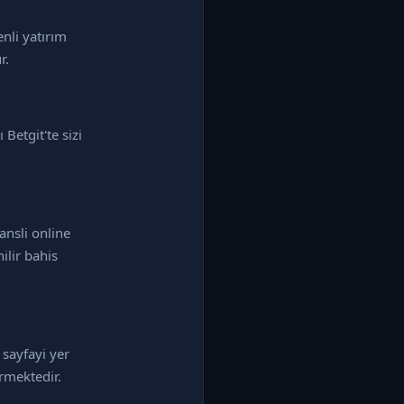
nli yatırım
r.
Betgit'te sizi
ansli online
ilir bahis
 sayfayi yer
ermektedir.