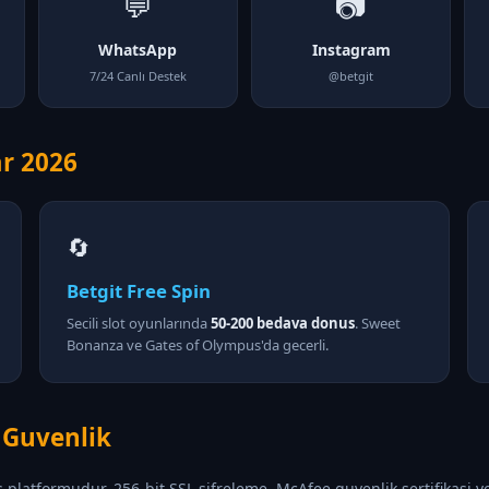
💬
📷
WhatsApp
Instagram
7/24 Canlı Destek
@betgit
r 2026
🔄
Betgit Free Spin
Secili slot oyunlarında
50-200 bedava donus
. Sweet
Bonanza ve Gates of Olympus'da gecerli.
e Guvenlik
s platformudur. 256-bit SSL sifreleme, McAfee guvenlik sertifikasi 