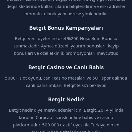
degisikliklerinde kullanıcılarını bilgilendirir ve eski adresler
otomatik olarak yeni adrese yönlendirilir.
Betgit Bonus Kampanyaları
Betgit yeni üyelerine özel %200 Hoşgeldin Bonusu
sunmaktadır. Ayrıca düzenli yatırım bonusları, kayip
bonusları ve özel etkinlik promosyonları mevcuttur.
Betgit Casino ve Canlı Bahis
5000+ slot oyunu, canlı casino masaları ve 50+ spor dalında
canlı bahis imkanı Betgit'te sizi bekliyor.
Betgit Nedir?
Betgit nedir diye merak edenler icin: Betgit, 2014 yilinda
kurulan Curacao lisansli online bahis ve casino
platformudur. 500.000+ aktif uyesi ile Turkiye nin en