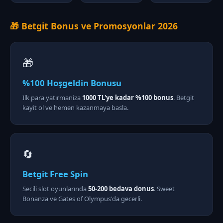
🎁 Betgit Bonus ve Promosyonlar 2026
🎁
%100 Hoşgeldin Bonusu
Ilk para yatırmaniza
1000 TL'ye kadar %100 bonus
. Betgit
kayit ol ve hemen kazanmaya basla.
🔄
Betgit Free Spin
Secili slot oyunlarında
50-200 bedava donus
. Sweet
Bonanza ve Gates of Olympus'da gecerli.