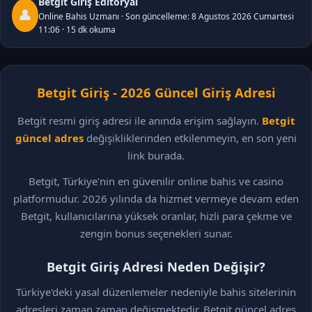
Betgit Giriş Editöryal
👤
Online Bahis Uzmanı · Son güncelleme: 8 Agustos 2026 Cumartesi
11:06 ·
15
dk okuma
Betgit Giriş - 2026 Güncel Giriş Adresi
Betgit resmi giriş adresi ile anında erişim sağlayın.
Betgit
güncel adres
değişikliklerinden etkilenmeyin, en son yeni
link burada.
Betgit, Türkiye'nin en güvenilir online bahis ve casino
platformudur. 2026 yılında da hizmet vermeye devam eden
Betgit, kullanıcılarına yüksek oranlar, hizli para çekme ve
zengin bonus seçenekleri sunar.
Betgit Giriş Adresi Neden Değişir?
Türkiye'deki yasal düzenlemeler nedeniyle bahis sitelerinin
adresleri zaman zaman değişmektedir. Betgit güncel adres