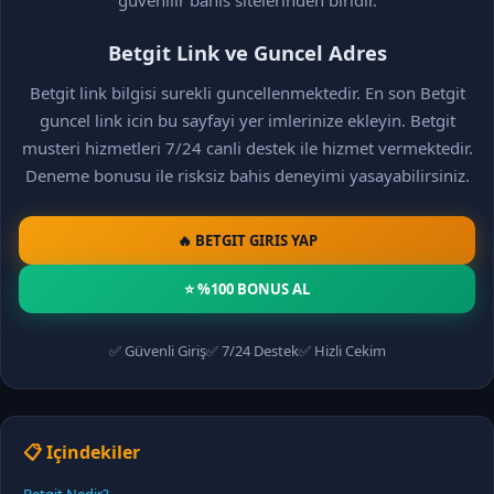
guvenilir bahis sitelerinden biridir.
Betgit Link ve Guncel Adres
Betgit link bilgisi surekli guncellenmektedir. En son Betgit
guncel link icin bu sayfayi yer imlerinize ekleyin. Betgit
musteri hizmetleri 7/24 canli destek ile hizmet vermektedir.
Deneme bonusu ile risksiz bahis deneyimi yasayabilirsiniz.
🔥 BETGIT GIRIS YAP
⭐ %100 BONUS AL
✅ Güvenli Giriş
✅ 7/24 Destek
✅ Hizli Cekim
📋 Içindekiler