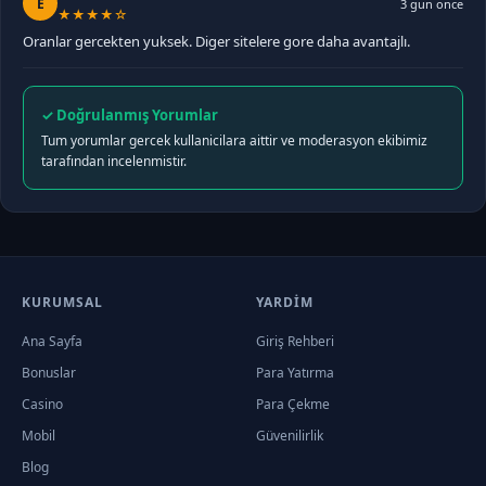
E
3 gun once
★★★★☆
Oranlar gercekten yuksek. Diger sitelere gore daha avantajlı.
✓ Doğrulanmış Yorumlar
Tum yorumlar gercek kullanicilara aittir ve moderasyon ekibimiz
tarafından incelenmistir.
KURUMSAL
YARDIM
Ana Sayfa
Giriş Rehberi
Bonuslar
Para Yatırma
Casino
Para Çekme
Mobil
Güvenilirlik
Blog