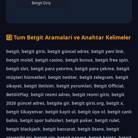
Betgit Giriş
#️⃣ Tum Betgit Aramalari ve Anahtar Kelimeler
betgit
,
betgit giris
,
betgit güncel adres
,
betgit yeni link
,
betgit mobil
,
betgit casino
,
betgit bonus
,
betgit free spin
,
betgit slot
,
betgit para yatırma
,
betgit para çekme
,
betgit
müşteri hizmetleri
,
betgit twitter
,
betgit telegram
,
betgit
sikayet
,
betgit iletisim
,
betgit yorumlari
,
Betgit Official
,
BetGitPlay
,
betgit resmi adres
,
betgit resmi giris
,
betgit
2026 güncel adres
,
betgite gir
,
betgit giris.org
,
betgit x
,
betgit Sikayetvar
,
betgit kayit ol
,
betgit üye ol
,
betgit canlı
bahis
,
betgit spor bahisleri
,
betgit poker
,
betgit rulet
,
betgit blackjack
,
betgit baccarat
,
betgit lisans
,
betgit
güvenilir mi
,
betgit vip
,
betgit papara
,
betgit kripto
,
betgit