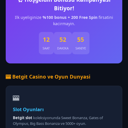
Bitiyor!
Ilk uyeliginize
%100 bonus + 200 Free Spin
firsatini
kacirmayin.
12
52
54
SAAT
DAKIKA
SANIYE
🎰 Betgit Casino ve Oyun Dunyasi
🎰
Slot Oyunları
Betgit slot
koleksiyonunda Sweet Bonanza, Gates of
Olympus, Big Bass Bonanza ve 5000+ oyun.