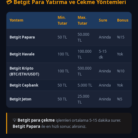
💳 Betgit Para Yatırma ve Cekme Yöntemleri
Min.
Max.
Yontem
Sure
Bonus
Tutar
Tutar
50.000
Betgit Papara
50 TL
Aninda
%15
TL
100.000
5-15
Betgit Havale
100 TL
Yok
TL
dk
Betgit Kripto
500.000
100 TL
Aninda
%10
(BTC/ETH/USDT)
TL
Betgit Cepbank
50 TL
5.000 TL
Aninda
Yok
25.000
Betgit Jeton
50 TL
Aninda
%5
TL
💡
Betgit para çekme
işlemleri ortalama 5-15 dakika surer.
Betgit Papara
ile en hizli sonuc alirsiniz.