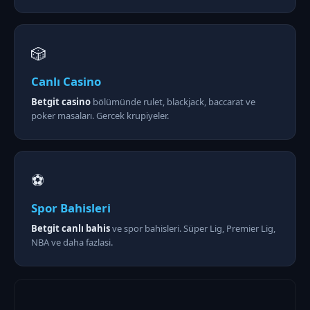
🎲
Canlı Casino
Betgit casino
bölümünde rulet, blackjack, baccarat ve
poker masaları. Gercek krupiyeler.
⚽
Spor Bahisleri
Betgit canlı bahis
ve spor bahisleri. Süper Lig, Premier Lig,
NBA ve daha fazlasi.