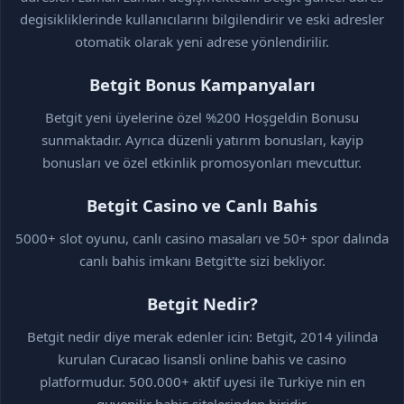
degisikliklerinde kullanıcılarını bilgilendirir ve eski adresler
otomatik olarak yeni adrese yönlendirilir.
Betgit Bonus Kampanyaları
Betgit yeni üyelerine özel %200 Hoşgeldin Bonusu
sunmaktadır. Ayrıca düzenli yatırım bonusları, kayip
bonusları ve özel etkinlik promosyonları mevcuttur.
Betgit Casino ve Canlı Bahis
5000+ slot oyunu, canlı casino masaları ve 50+ spor dalında
canlı bahis imkanı Betgit'te sizi bekliyor.
Betgit Nedir?
Betgit nedir diye merak edenler icin: Betgit, 2014 yilinda
kurulan Curacao lisansli online bahis ve casino
platformudur. 500.000+ aktif uyesi ile Turkiye nin en