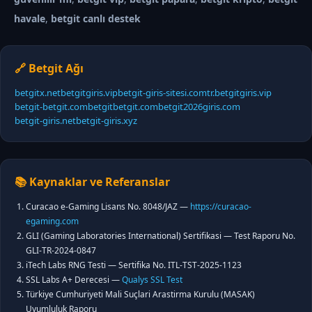
havale
,
betgit canlı destek
🔗 Betgit Ağı
betgitx.net
betgitgiris.vip
betgit-giris-sitesi.com
tr.betgitgiris.vip
betgit-betgit.com
betgitbetgit.com
betgit2026giris.com
betgit-giris.net
betgit-giris.xyz
📚 Kaynaklar ve Referanslar
Curacao e-Gaming Lisans No. 8048/JAZ —
https://curacao-
egaming.com
GLI (Gaming Laboratories International) Sertifikasi — Test Raporu No.
GLI-TR-2024-0847
iTech Labs RNG Testi — Sertifika No. ITL-TST-2025-1123
SSL Labs A+ Derecesi —
Qualys SSL Test
Türkiye Cumhuriyeti Mali Suçlari Arastirma Kurulu (MASAK)
Uyumluluk Raporu