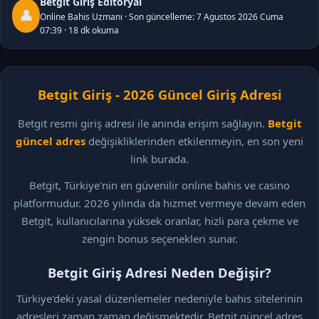
Betgit Giriş Editöryal
👤
Online Bahis Uzmanı · Son güncelleme: 7 Agustos 2026 Cuma
07:39 ·
18
dk okuma
Betgit Giriş - 2026 Güncel Giriş Adresi
Betgit resmi giriş adresi ile anında erişim sağlayın.
Betgit
güncel adres
değişikliklerinden etkilenmeyin, en son yeni
link burada.
Betgit, Türkiye'nin en güvenilir online bahis ve casino
platformudur. 2026 yılında da hizmet vermeye devam eden
Betgit, kullanıcılarına yüksek oranlar, hizli para çekme ve
zengin bonus seçenekleri sunar.
Betgit Giriş Adresi Neden Değişir?
Türkiye'deki yasal düzenlemeler nedeniyle bahis sitelerinin
adresleri zaman zaman değişmektedir. Betgit güncel adres