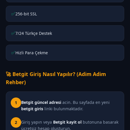
✅
256-bit SSL
✅
7/24 Türkçe Destek
✅
Hizli Para Çekme
🚀 Betgit Giriş Nasıl Yapılır? (Adim Adim
Rehber)
Betgit güncel adresi
acin. Bu sayfada en yeni
1
betgit giris
linki bulunmaktadir.
Giriş yapın veya
Betgit kayit ol
butonuna basarak
2
ücretsiz hesap oluşturun.