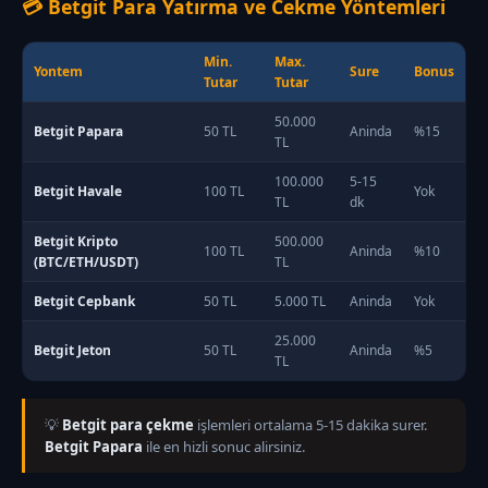
💳 Betgit Para Yatırma ve Cekme Yöntemleri
Min.
Max.
Yontem
Sure
Bonus
Tutar
Tutar
50.000
Betgit Papara
50 TL
Aninda
%15
TL
100.000
5-15
Betgit Havale
100 TL
Yok
TL
dk
Betgit Kripto
500.000
100 TL
Aninda
%10
(BTC/ETH/USDT)
TL
Betgit Cepbank
50 TL
5.000 TL
Aninda
Yok
25.000
Betgit Jeton
50 TL
Aninda
%5
TL
💡
Betgit para çekme
işlemleri ortalama 5-15 dakika surer.
Betgit Papara
ile en hizli sonuc alirsiniz.