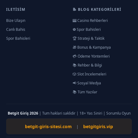
ILETISIM
📝 BLOG KATEGORILERI
Bize Ulaşın
🎰 Casino Rehberleri
Canlı Bahis
⚽ Spor Bahisleri
Spor Bahisleri
🏆 Strateji & Taktik
🎁 Bonus & Kampanya
💳 Ödeme Yöntemleri
📚 Rehber & Bilgi
🎲 Slot İncelemeleri
📢 Sosyal Medya
📚 Tüm Yazılar
Betgit Giriş 2026
| Tum haklari saklidir | 18+ Yas Siniri | Sorumlu Oyun
betgit-giris-sitesi.com
betgitgiris.vip
|