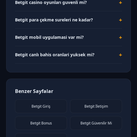
Betgit casino oyunları guvenli mi?
Betgit para çekme sureleri ne kadar?
Betgit mobil uygulamasi var mi?
Betgit canlı bahis oranlari yuksek mi?
Benzer Sayfalar
Betgit Giriş
Betgit İletişim
Betgit Bonus
Betgit Güvenilir Mi