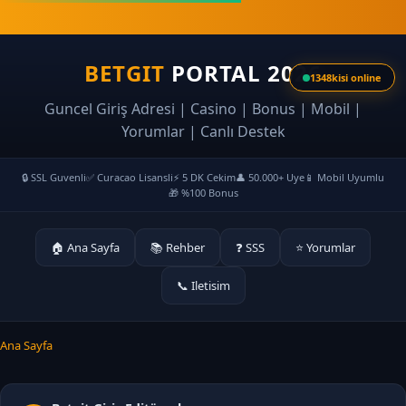
BETGIT
PORTAL 2026
1348
kisi online
Guncel Giriş Adresi | Casino | Bonus | Mobil |
Yorumlar | Canlı Destek
🔒 SSL Guvenli
✅ Curacao Lisansli
⚡ 5 DK Cekim
👤 50.000+ Uye
📱 Mobil Uyumlu
🎁 %100 Bonus
🏠 Ana Sayfa
📚 Rehber
❓ SSS
⭐ Yorumlar
📞 Iletisim
Ana Sayfa