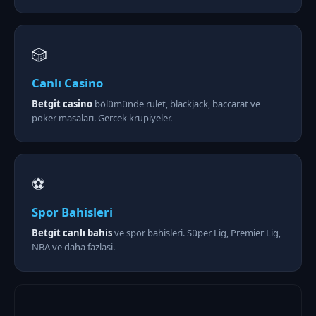
🎲
Canlı Casino
Betgit casino
bölümünde rulet, blackjack, baccarat ve
poker masaları. Gercek krupiyeler.
⚽
Spor Bahisleri
Betgit canlı bahis
ve spor bahisleri. Süper Lig, Premier Lig,
NBA ve daha fazlasi.