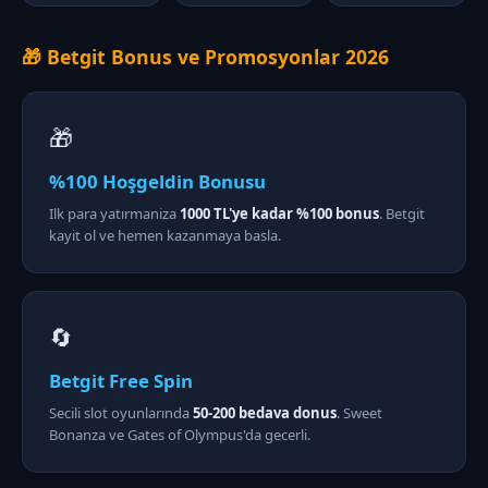
🎁 Betgit Bonus ve Promosyonlar 2026
🎁
%100 Hoşgeldin Bonusu
Ilk para yatırmaniza
1000 TL'ye kadar %100 bonus
. Betgit
kayit ol ve hemen kazanmaya basla.
🔄
Betgit Free Spin
Secili slot oyunlarında
50-200 bedava donus
. Sweet
Bonanza ve Gates of Olympus'da gecerli.