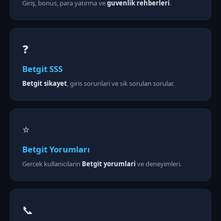
Giriş, bonus, para yatırma ve
guvenlik rehberleri
.
❓
Betgit SSS
Betgit sikayet
, giris sorunlari ve sik sorulan sorular.
⭐
Betgit Yorumları
Gercek kullanicilarin
Betgit yorumlari
ve deneyimleri.
📞