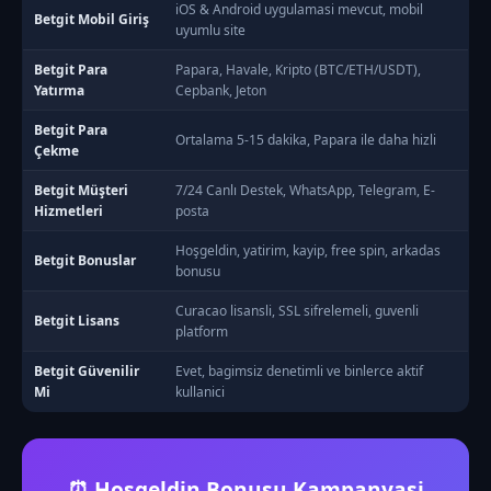
iOS & Android uygulamasi mevcut, mobil
Betgit Mobil Giriş
uyumlu site
Betgit Para
Papara, Havale, Kripto (BTC/ETH/USDT),
Yatırma
Cepbank, Jeton
Betgit Para
Ortalama 5-15 dakika, Papara ile daha hizli
Çekme
Betgit Müşteri
7/24 Canlı Destek, WhatsApp, Telegram, E-
Hizmetleri
posta
Hoşgeldin, yatirim, kayip, free spin, arkadas
Betgit Bonuslar
bonusu
Curacao lisansli, SSL sifrelemeli, guvenli
Betgit Lisans
platform
Betgit Güvenilir
Evet, bagimsiz denetimli ve binlerce aktif
Mi
kullanici
⏰ Hoşgeldin Bonusu Kampanyasi