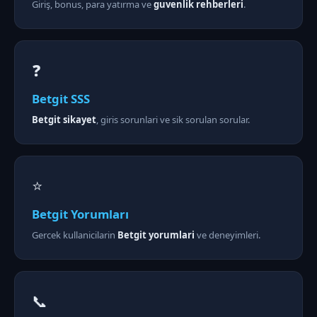
Giriş, bonus, para yatırma ve
guvenlik rehberleri
.
❓
Betgit SSS
Betgit sikayet
, giris sorunlari ve sik sorulan sorular.
⭐
Betgit Yorumları
Gercek kullanicilarin
Betgit yorumlari
ve deneyimleri.
📞