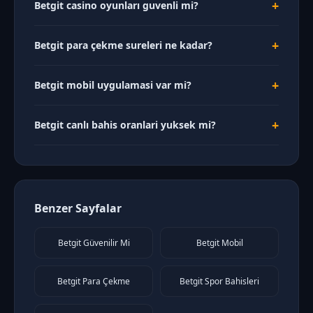
Betgit casino oyunları guvenli mi?
Betgit para çekme sureleri ne kadar?
Betgit mobil uygulamasi var mi?
Betgit canlı bahis oranlari yuksek mi?
Benzer Sayfalar
Betgit Güvenilir Mi
Betgit Mobil
Betgit Para Çekme
Betgit Spor Bahisleri