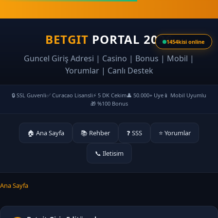
BETGIT
PORTAL 2026
1454
kisi online
Guncel Giriş Adresi | Casino | Bonus | Mobil |
Yorumlar | Canlı Destek
🔒 SSL Guvenli
✅ Curacao Lisansli
⚡ 5 DK Cekim
👤 50.000+ Uye
📱 Mobil Uyumlu
🎁 %100 Bonus
🏠 Ana Sayfa
📚 Rehber
❓ SSS
⭐ Yorumlar
📞 Iletisim
Ana Sayfa