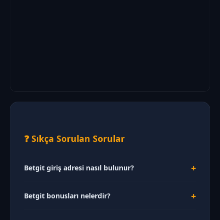
❓ Sıkça Sorulan Sorular
Betgit giriş adresi nasıl bulunur?
Betgit bonusları nelerdir?