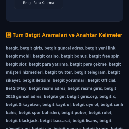
Betgit Para Yatırma
#️⃣ Tum Betgit Aramalari ve Anahtar Kelimeler
betgit
,
betgit giris
,
betgit güncel adres
,
betgit yeni link
,
betgit mobil
,
betgit casino
,
betgit bonus
,
betgit free spin
,
betgit slot
,
betgit para yatırma
,
betgit para çekme
,
betgit
müşteri hizmetleri
,
betgit twitter
,
betgit telegram
,
betgit
sikayet
,
betgit iletisim
,
betgit yorumlari
,
Betgit Official
,
BetGitPlay
,
betgit resmi adres
,
betgit resmi giris
,
betgit
2026 güncel adres
,
betgite gir
,
betgit giris.org
,
betgit x
,
betgit Sikayetvar
,
betgit kayit ol
,
betgit üye ol
,
betgit canlı
bahis
,
betgit spor bahisleri
,
betgit poker
,
betgit rulet
,
betgit blackjack
,
betgit baccarat
,
betgit lisans
,
betgit
güvenilir mi
,
betgit vip
,
betgit papara
,
betgit kripto
,
betgit