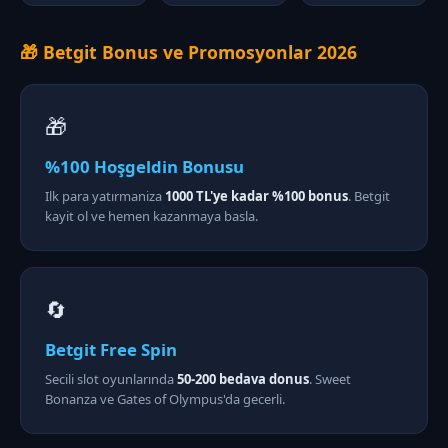
🎁 Betgit Bonus ve Promosyonlar 2026
🎁
%100 Hoşgeldin Bonusu
Ilk para yatırmaniza
1000 TL'ye kadar %100 bonus
. Betgit
kayit ol ve hemen kazanmaya basla.
🔄
Betgit Free Spin
Secili slot oyunlarında
50-200 bedava donus
. Sweet
Bonanza ve Gates of Olympus'da gecerli.