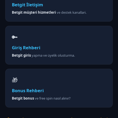
Betgit İletişim
Betgit müşteri hizmetleri
ve destek kanallari.
🔑
Giriş Rehberi
Betgit giris
yapma ve üyelik olusturma.
🎁
Bonus Rehberi
Betgit bonus
ve free spin nasıl alınır?