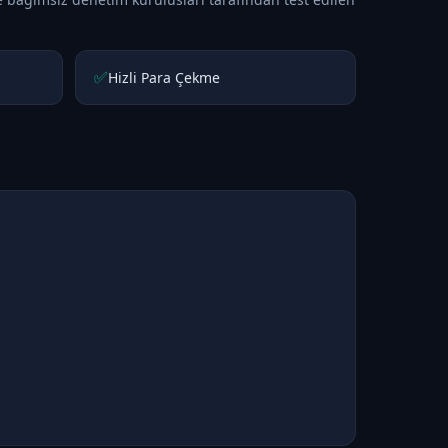
✅
Hizli Para Çekme