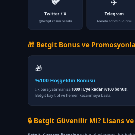
🐦
✈️
Twitter / X
Telegram
@betgit resmi hesabı
Aninda adres bildirimi
🎁 Betgit Bonus ve Promosyonla
🎁
%100 Hoşgeldin Bonusu
Ilk para yatırmaniza
1000 TL'ye kadar %100 bonus
.
Betgit kayit ol ve hemen kazanmaya basla.
🔒 Betgit Güvenilir Mi? Lisans v
Betgit, Curacao lisansina
sahip uluslararasi bir bahi