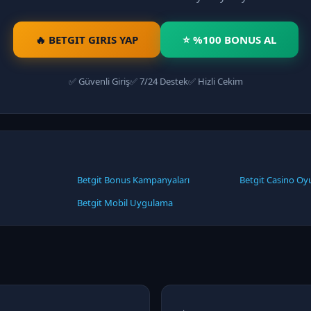
🔥 BETGIT GIRIS YAP
⭐ %100 BONUS AL
✅ Güvenli Giriş
✅ 7/24 Destek
✅ Hizli Cekim
Betgit Bonus Kampanyaları
Betgit Casino Oyu
Betgit Mobil Uygulama