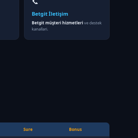
📞
Betgit İletişim
Betgit müşteri hizmetleri
ve destek
kanallari.
Sure
Bonus