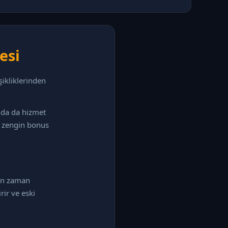
esi
ikliklerinden
ında da hizmet
e zengin bonus
man zaman
rir ve eski