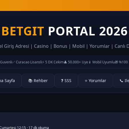
BETGIT
PORTAL 2026
l Giriş Adresi | Casino | Bonus | Mobil | Yorumlar | Canlı 
 Guvenli
✅ Curacao Lisansli
⚡ 5 DK Cekim
👤 50.000+ Uye
📱 Mobil Uyumlu
🎁 %100
na Sayfa
📚 Rehber
❓ SSS
⭐ Yorumlar
📞 Il
Cumartesi 12:15 ·
17
dk okuma