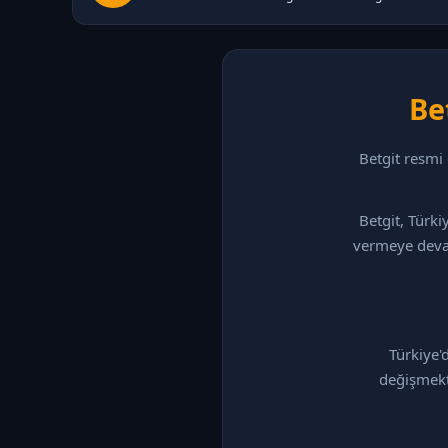
Be
Betgit resmi 
Betgit, Türki
vermeye devam
Türkiye'
değişmekte