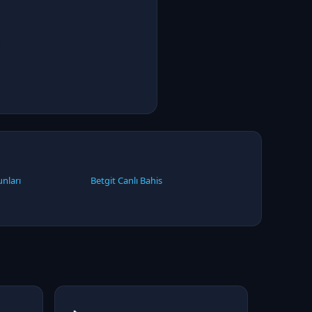
nları
Betgit Canlı Bahis