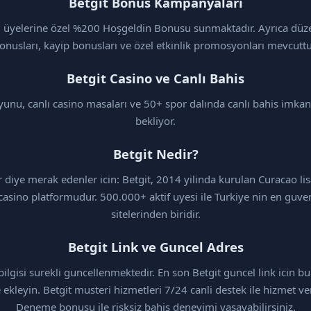
Betgit Bonus Kampanyaları
i üyelerine özel %200 Hoşgeldin Bonusu sunmaktadır. Ayrıca düze
onusları, kayip bonusları ve özel etkinlik promosyonları mevcuttu
Betgit Casino ve Canlı Bahis
unu, canlı casino masaları ve 50+ spor dalında canlı bahis imkanı 
bekliyor.
Betgit Nedir?
r diye merak edenler icin: Betgit, 2014 yilinda kurulan Curacao lis
casino platformudur. 500.000+ aktif uyesi ile Turkiye nin en guven
sitelerinden biridir.
Betgit Link ve Guncel Adres
 bilgisi surekli guncellenmektedir. En son Betgit guncel link icin bu
 ekleyin. Betgit musteri hizmetleri 7/24 canli destek ile hizmet v
Deneme bonusu ile risksiz bahis deneyimi yasayabilirsiniz.