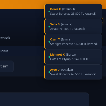
1796
kisi online
Destek
 Bonus
etisim