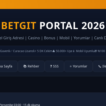
BETGIT
PORTAL 2026
l Giriş Adresi | Casino | Bonus | Mobil | Yorumlar | Canlı 
 Guvenli
✅ Curacao Lisansli
⚡ 5 DK Cekim
👤 50.000+ Uye
📱 Mobil Uyumlu
🎁 %100
na Sayfa
📚 Rehber
❓ SSS
⭐ Yorumlar
📞 Il
 Persembe 03:00 ·
15
dk okuma