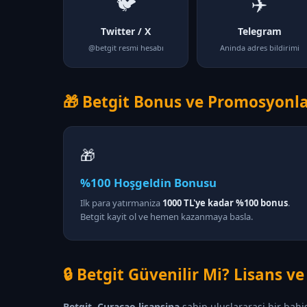
🐦
✈️
Twitter / X
Telegram
@betgit resmi hesabı
Aninda adres bildirimi
🎁 Betgit Bonus ve Promosyonla
🎁
%100 Hoşgeldin Bonusu
Ilk para yatırmaniza
1000 TL'ye kadar %100 bonus
.
Betgit kayit ol ve hemen kazanmaya basla.
🔒 Betgit Güvenilir Mi? Lisans v
Betgit, Curacao lisansina
sahip uluslararasi bir bahi