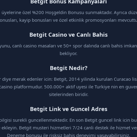
Betgit Bonus Kampanyaları
i üyelerine özel %200 Hoşgeldin Bonusu sunmaktadır. Ayrıca düze
onusları, kayip bonusları ve özel etkinlik promosyonları mevcuttu
Betgit Casino ve Canlı Bahis
unu, canlı casino masaları ve 50+ spor dalında canlı bahis imkanı 
bekliyor.
Betgit Nedir?
r diye merak edenler icin: Betgit, 2014 yilinda kurulan Curacao lis
casino platformudur. 500.000+ aktif uyesi ile Turkiye nin en guven
sitelerinden biridir.
Betgit Link ve Guncel Adres
 bilgisi surekli guncellenmektedir. En son Betgit guncel link icin bu
 ekleyin. Betgit musteri hizmetleri 7/24 canli destek ile hizmet v
Deneme bonusu ile risksiz bahis deneyimi yasayabilirsiniz.