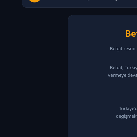
Be
Betgit resmi 
Betgit, Türki
vermeye devam
Türkiye'
değişmekte