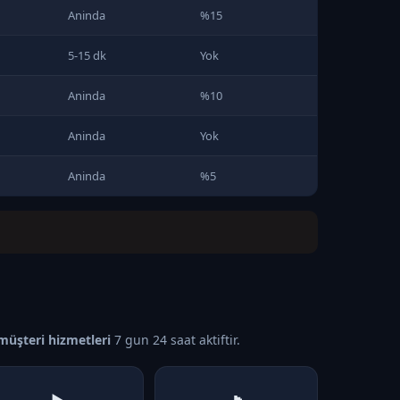
Aninda
%15
5-15 dk
Yok
Aninda
%10
Aninda
Yok
Aninda
%5
müşteri hizmetleri
7 gun 24 saat aktiftir.