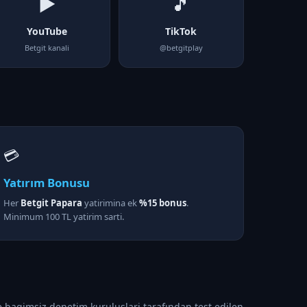
▶️
🎵
YouTube
TikTok
Betgit kanali
@betgitplay
💳
Yatırım Bonusu
Her
Betgit Papara
yatirimina ek
%15 bonus
.
Minimum 100 TL yatirim sarti.
ve bagimsiz denetim kuruluslari tarafından test edilen