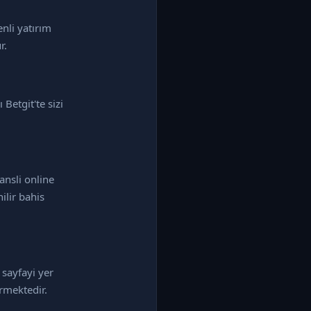
nli yatırım
r.
Betgit'te sizi
ansli online
ilir bahis
 sayfayi yer
ermektedir.