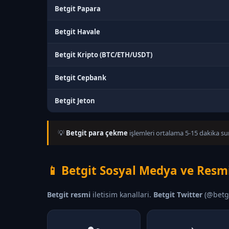
Betgit Papara
Betgit Havale
Betgit Kripto (BTC/ETH/USDT)
Betgit Cepbank
Betgit Jeton
💡
Betgit para çekme
işlemleri ortalama 5-15 dakika su
📱 Betgit Sosyal Medya ve Resm
Betgit resmi
iletisim kanallari.
Betgit Twitter
(@betgi