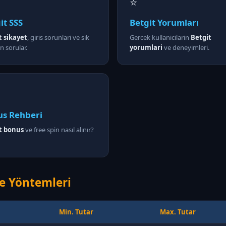
⭐
it SSS
Betgit Yorumları
t sikayet
, giris sorunlari ve sik
Gercek kullanicilarin
Betgit
n sorular.
yorumlari
ve deneyimleri.
us Rehberi
t bonus
ve free spin nasıl alınır?
e Yöntemleri
Min. Tutar
Max. Tutar