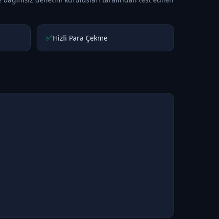
✅
Hizli Para Çekme