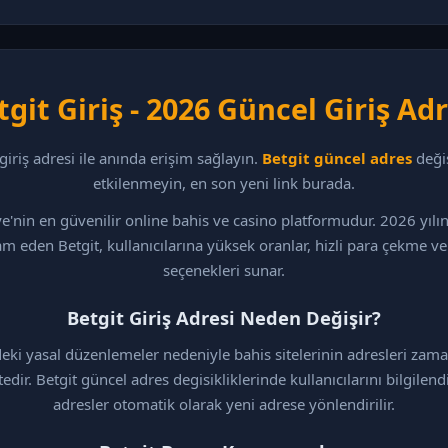
tgit Giriş - 2026 Güncel Giriş Adr
giriş adresi ile anında erişim sağlayın.
Betgit güncel adres
değiş
etkilenmeyin, en son yeni link burada.
ye'nin en güvenilir online bahis ve casino platformudur. 2026 yıl
 eden Betgit, kullanıcılarına yüksek oranlar, hizli para çekme v
seçenekleri sunar.
Betgit Giriş Adresi Neden Değişir?
deki yasal düzenlemeler nedeniyle bahis sitelerinin adresleri za
dir. Betgit güncel adres degisikliklerinde kullanıcılarını bilgilendi
adresler otomatik olarak yeni adrese yönlendirilir.