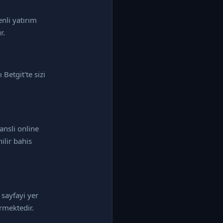
nli yatırım
r.
Betgit'te sizi
ansli online
ilir bahis
 sayfayi yer
ermektedir.