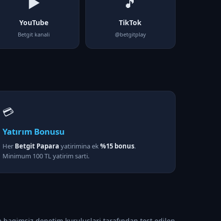
▶️
🎵
YouTube
TikTok
Betgit kanali
@betgitplay
💳
Yatırım Bonusu
Her
Betgit Papara
yatirimina ek
%15 bonus
.
Minimum 100 TL yatirim sarti.
ve bagimsiz denetim kuruluslari tarafından test edilen