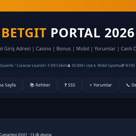
BETGIT
PORTAL 2026
l Giriş Adresi | Casino | Bonus | Mobil | Yorumlar | Canlı 
 Guvenli
✅ Curacao Lisansli
⚡ 5 DK Cekim
👤 50.000+ Uye
📱 Mobil Uyumlu
🎁 %100
na Sayfa
📚 Rehber
❓ SSS
⭐ Yorumlar
📞 Il
Cumartesi 03:01 ·
13
dk okuma