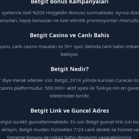
Betgit Bonus Kampanyaları
i üyelerine özel %200 Hoşgeldin Bonusu sunmaktadır. Ayrıca düze
onusları, kayip bonusları ve özel etkinlik promosyonları mevcuttu
Betgit Casino ve Canlı Bahis
unu, canlı casino masaları ve 50+ spor dalında canlı bahis imkanı 
bekliyor.
Betgit Nedir?
r diye merak edenler icin: Betgit, 2014 yilinda kurulan Curacao lis
casino platformudur. 500.000+ aktif uyesi ile Turkiye nin en guven
sitelerinden biridir.
Betgit Link ve Guncel Adres
 bilgisi surekli guncellenmektedir. En son Betgit guncel link icin bu
 ekleyin. Betgit musteri hizmetleri 7/24 canli destek ile hizmet v
Deneme bonusu ile risksiz bahis deneyimi yasayabilirsiniz.