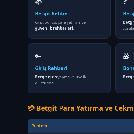
📚
❓
Betgit Rehber
Betg
Giriş, bonus, para yatırma ve
Betgi
guvenlik rehberleri
.
sorula
🔑
🎁
Giriş Rehberi
Bon
Betgit giris
yapma ve üyelik
Betgi
olusturma.
💳 Betgit Para Yatırma ve Cekm
Yontem