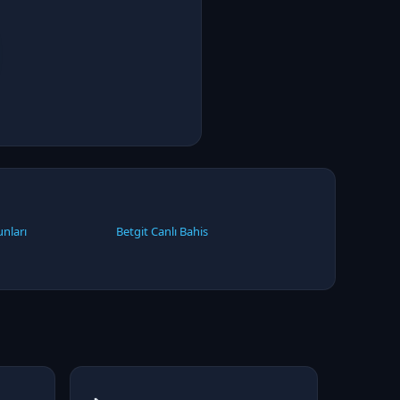
nları
Betgit Canlı Bahis