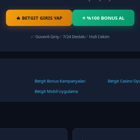
🔥 BETGIT GIRIS YAP
⭐ %100 BONUS AL
✅ Güvenli Giriş
✅ 7/24 Destek
✅ Hizli Cekim
Betgit Bonus Kampanyaları
Betgit Casino Oyu
Betgit Mobil Uygulama