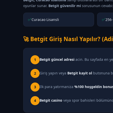
oyunlar sunar.
Betgit güvenilir mi
sorusunun cevabi: 
✅
✅
Curacao Lisansli
256-
🚀 Betgit Giriş Nasıl Yapılır? (
Betgit güncel adresi
acin. Bu sayfada en y
1
Giriş yapın veya
Betgit kayit ol
butonuna ba
2
Ilk para yatırmaniza
%100 hoşgeldin bonu
3
Betgit casino
veya spor bahisleri bölümünd
4