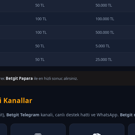
50 TL
50.000 TL
100 TL
100.000 TL
100 TL
500.000 TL
50 TL
5.000 TL
50 TL
25.000 TL
rer.
Betgit Papara
ile en hizli sonuc alirsiniz.
i Kanallar
t),
Betgit Telegram
kanali, canlı destek hatti ve WhatsApp.
Betgit 