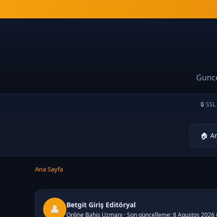
Gunce
🔒 SSL
🏠 A
Ana Sayfa
Betgit Giriş Editöryal
👤
Online Bahis Uzmanı · Son güncelleme: 8 Agustos 2026 