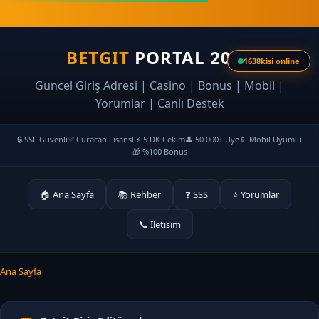
BETGIT
PORTAL 2026
1638
kisi online
Guncel Giriş Adresi | Casino | Bonus | Mobil |
Yorumlar | Canlı Destek
🔒 SSL Guvenli
✅ Curacao Lisansli
⚡ 5 DK Cekim
👤 50.000+ Uye
📱 Mobil Uyumlu
🎁 %100 Bonus
🏠 Ana Sayfa
📚 Rehber
❓ SSS
⭐ Yorumlar
📞 Iletisim
Ana Sayfa