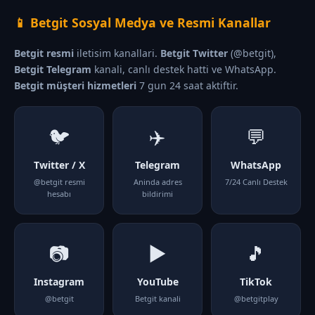
📱 Betgit Sosyal Medya ve Resmi Kanallar
Betgit resmi
iletisim kanallari.
Betgit Twitter
(@betgit),
Betgit Telegram
kanali, canlı destek hatti ve WhatsApp.
Betgit müşteri hizmetleri
7 gun 24 saat aktiftir.
🐦
✈️
💬
Twitter / X
Telegram
WhatsApp
@betgit resmi
Aninda adres
7/24 Canlı Destek
hesabı
bildirimi
📷
▶️
🎵
Instagram
YouTube
TikTok
@betgit
Betgit kanali
@betgitplay