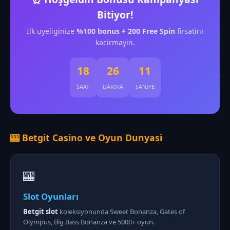
Bitiyor!
Ilk uyeliginize
%100 bonus + 200 Free Spin
firsatini
kacirmayin.
18
26
11
SAAT
DAKIKA
SANIYE
🎰 Betgit Casino ve Oyun Dunyasi
🎰
Slot Oyunları
Betgit slot
koleksiyonunda Sweet Bonanza, Gates of
Olympus, Big Bass Bonanza ve 5000+ oyun.