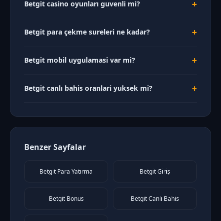
Betgit casino oyunları guvenli mi?
Betgit para çekme sureleri ne kadar?
Betgit mobil uygulamasi var mi?
Betgit canlı bahis oranlari yuksek mi?
Benzer Sayfalar
Betgit Para Yatırma
Betgit Giriş
Betgit Bonus
Betgit Canlı Bahis