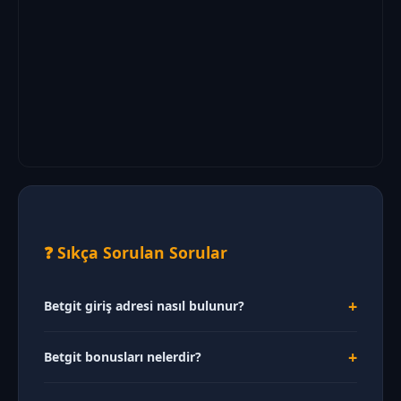
❓ Sıkça Sorulan Sorular
Betgit giriş adresi nasıl bulunur?
Betgit bonusları nelerdir?