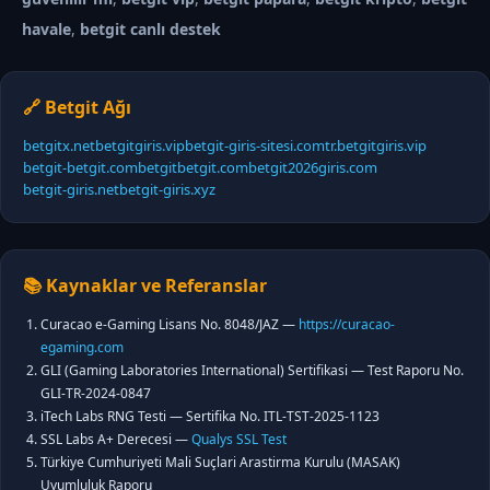
havale
,
betgit canlı destek
🔗 Betgit Ağı
betgitx.net
betgitgiris.vip
betgit-giris-sitesi.com
tr.betgitgiris.vip
betgit-betgit.com
betgitbetgit.com
betgit2026giris.com
betgit-giris.net
betgit-giris.xyz
📚 Kaynaklar ve Referanslar
Curacao e-Gaming Lisans No. 8048/JAZ —
https://curacao-
egaming.com
GLI (Gaming Laboratories International) Sertifikasi — Test Raporu No.
GLI-TR-2024-0847
iTech Labs RNG Testi — Sertifika No. ITL-TST-2025-1123
SSL Labs A+ Derecesi —
Qualys SSL Test
Türkiye Cumhuriyeti Mali Suçlari Arastirma Kurulu (MASAK)
Uyumluluk Raporu