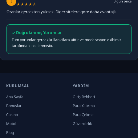
E
3 gun once
★★★★☆
Oranlar gercekten yuksek. Diger sitelere gore daha avantajlı.
✓ Doğrulanmış Yorumlar
Tum yorumlar gercek kullanicilara aittir ve moderasyon ekibimiz
tarafından incelenmistir.
KURUMSAL
YARDIM
Ana Sayfa
Giriş Rehberi
Bonuslar
Para Yatırma
Casino
Para Çekme
Mobil
Güvenilirlik
Blog