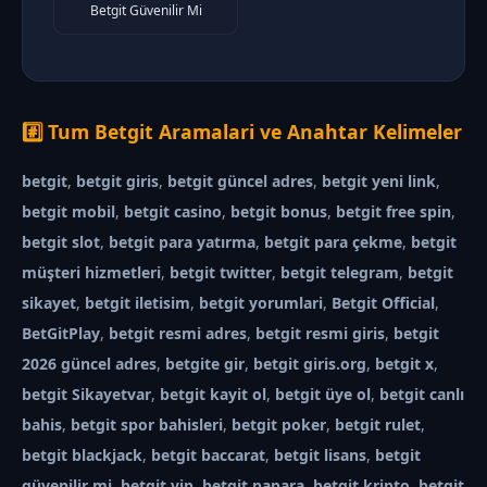
Betgit Güvenilir Mi
#️⃣ Tum Betgit Aramalari ve Anahtar Kelimeler
betgit
,
betgit giris
,
betgit güncel adres
,
betgit yeni link
,
betgit mobil
,
betgit casino
,
betgit bonus
,
betgit free spin
,
betgit slot
,
betgit para yatırma
,
betgit para çekme
,
betgit
müşteri hizmetleri
,
betgit twitter
,
betgit telegram
,
betgit
sikayet
,
betgit iletisim
,
betgit yorumlari
,
Betgit Official
,
BetGitPlay
,
betgit resmi adres
,
betgit resmi giris
,
betgit
2026 güncel adres
,
betgite gir
,
betgit giris.org
,
betgit x
,
betgit Sikayetvar
,
betgit kayit ol
,
betgit üye ol
,
betgit canlı
bahis
,
betgit spor bahisleri
,
betgit poker
,
betgit rulet
,
betgit blackjack
,
betgit baccarat
,
betgit lisans
,
betgit
güvenilir mi
,
betgit vip
,
betgit papara
,
betgit kripto
,
betgit