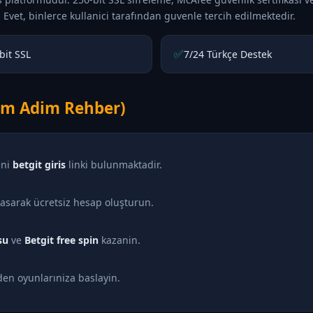
Evet, binlerce kullanici tarafından guvenle tercih edilmektedir.
✅
bit SSL
7/24 Türkçe Destek
Adim Adim Rehber)
eni
betgit giris
linki bulunmaktadir.
sarak ücretsiz hesap oluşturun.
su
ve
Betgit free spin
kazanin.
en oyunlarıniza baslayin.