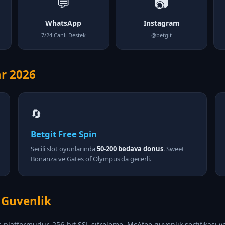
💬
📷
WhatsApp
Instagram
7/24 Canlı Destek
@betgit
r 2026
🔄
Betgit Free Spin
Secili slot oyunlarında
50-200 bedava donus
. Sweet
Bonanza ve Gates of Olympus'da gecerli.
e Guvenlik
s platformudur. 256-bit SSL sifreleme, McAfee guvenlik sertifikasi 