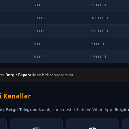
50 TL
50.000 TL
100 TL
100.000 TL
100 TL
500.000 TL
50 TL
5.000 TL
50 TL
25.000 TL
rer.
Betgit Papara
ile en hizli sonuc alirsiniz.
i Kanallar
t),
Betgit Telegram
kanali, canlı destek hatti ve WhatsApp.
Betgit 