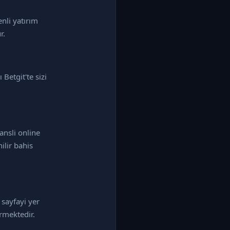
nli yatırım
r.
Betgit'te sizi
ansli online
ilir bahis
 sayfayi yer
ermektedir.