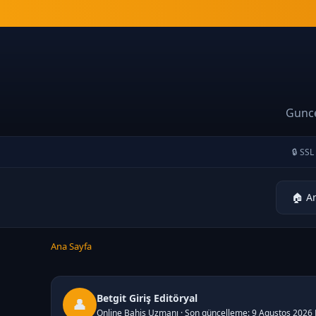
Gunce
🔒 SSL
🏠 A
Ana Sayfa
Betgit Giriş Editöryal
👤
Online Bahis Uzmanı · Son güncelleme: 9 Agustos 2026 