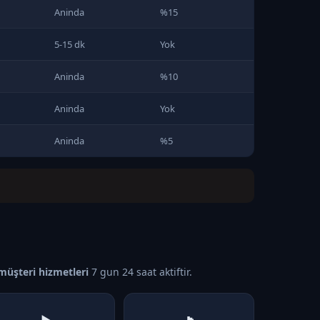
Aninda
%15
5-15 dk
Yok
Aninda
%10
Aninda
Yok
Aninda
%5
müşteri hizmetleri
7 gun 24 saat aktiftir.