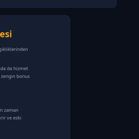
esi
ikliklerinden
ında da hizmet
e zengin bonus
man zaman
rir ve eski