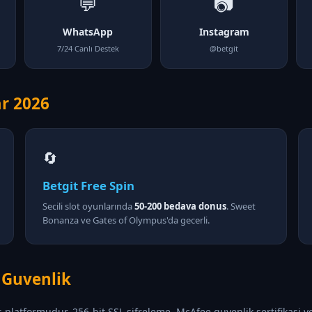
💬
📷
WhatsApp
Instagram
7/24 Canlı Destek
@betgit
r 2026
🔄
Betgit Free Spin
Secili slot oyunlarında
50-200 bedava donus
. Sweet
Bonanza ve Gates of Olympus'da gecerli.
e Guvenlik
s platformudur. 256-bit SSL sifreleme, McAfee guvenlik sertifikasi 