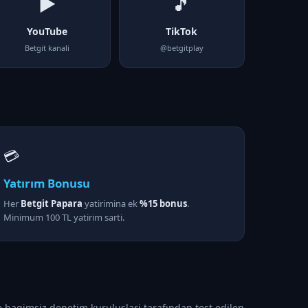
▶️
🎵
YouTube
TikTok
Betgit kanali
@betgitplay
💳
Yatırım Bonusu
Her
Betgit Papara
yatirimina ek
%15 bonus
.
Minimum 100 TL yatirim sarti.
ve bagimsiz denetim kuruluslari tarafından test edilen