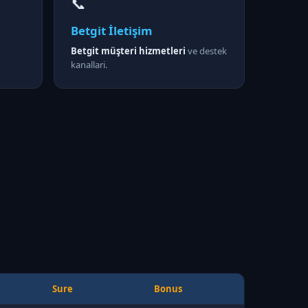
📞
Betgit İletişim
Betgit müşteri hizmetleri
ve destek
kanallari.
Sure
Bonus