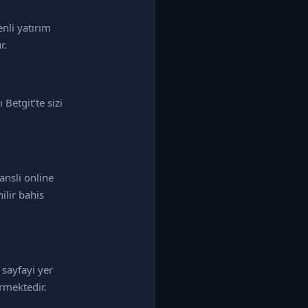
nli yatırım
r.
Betgit'te sizi
ansli online
ilir bahis
 sayfayi yer
ermektedir.