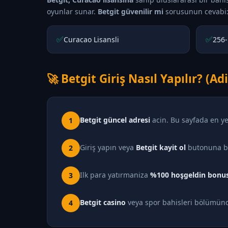
oyunlar sunar.
Betgit güvenilir mi
sorusunun cevabi: 
✅
✅
Curacao Lisansli
256-
🚀 Betgit Giriş Nasıl Yapılır? (
Betgit güncel adresi
acin. Bu sayfada en y
1
Giriş yapın veya
Betgit kayit ol
butonuna ba
2
Ilk para yatırmaniza
%100 hoşgeldin bonu
3
Betgit casino
veya spor bahisleri bölümünd
4