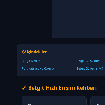
📋 Içindekiler
Betgit Nedir?
Betgit Giriş Adresi
Para Yatırma ve Cekme
Betgit Güvenilir Mi?
🔗 Betgit Hızlı Erişim Rehberi