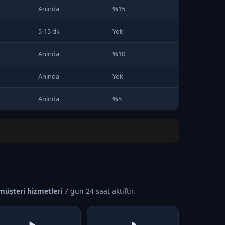
Aninda
%15
5-15 dk
Yok
Aninda
%10
Aninda
Yok
Aninda
%5
müşteri hizmetleri
7 gun 24 saat aktiftir.