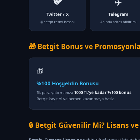
🐦
✈️
Twitter / X
Telegram
@betgit resmi hesabı
Aninda adres bildirimi
🎁 Betgit Bonus ve Promosyonla
🎁
%100 Hoşgeldin Bonusu
Ilk para yatırmaniza
1000 TL'ye kadar %100 bonus
.
Betgit kayit ol ve hemen kazanmaya basla.
🔒 Betgit Güvenilir Mi? Lisans v
Betgit, Curacao lisansina
sahip uluslararasi bir bahi