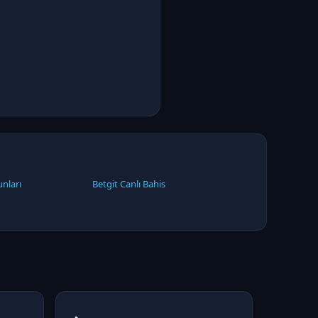
nları
Betgit Canlı Bahis