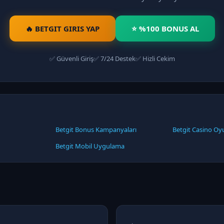
🔥 BETGIT GIRIS YAP
⭐ %100 BONUS AL
✅ Güvenli Giriş
✅ 7/24 Destek
✅ Hizli Cekim
Betgit Bonus Kampanyaları
Betgit Casino Oyu
Betgit Mobil Uygulama