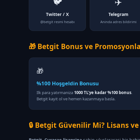
🐦
✈️
Twitter / X
Telegram
@betgit resmi hesabı
Aninda adres bildirimi
🎁 Betgit Bonus ve Promosyonla
🎁
%100 Hoşgeldin Bonusu
Ilk para yatırmaniza
1000 TL'ye kadar %100 bonus
.
Betgit kayit ol ve hemen kazanmaya basla.
🔒 Betgit Güvenilir Mi? Lisans v
Betgit, Curacao lisansina
sahip uluslararasi bir bahi