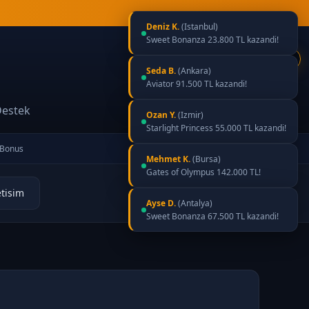
1749
kisi online
Destek
 Bonus
etisim