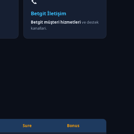
📞
Betgit İletişim
Betgit müşteri hizmetleri
ve destek
kanallari.
Sure
Bonus