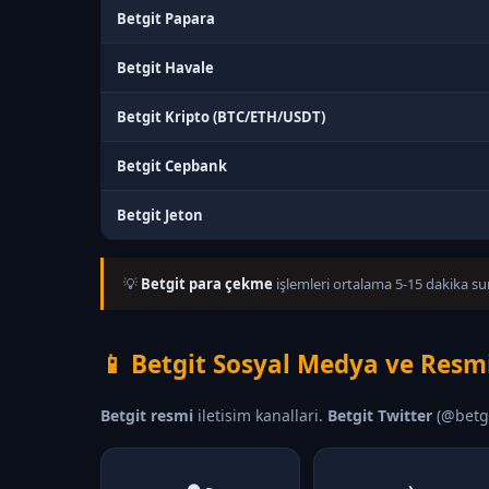
Betgit Papara
Betgit Havale
Betgit Kripto (BTC/ETH/USDT)
Betgit Cepbank
Betgit Jeton
💡
Betgit para çekme
işlemleri ortalama 5-15 dakika su
📱 Betgit Sosyal Medya ve Resm
Betgit resmi
iletisim kanallari.
Betgit Twitter
(@betgi