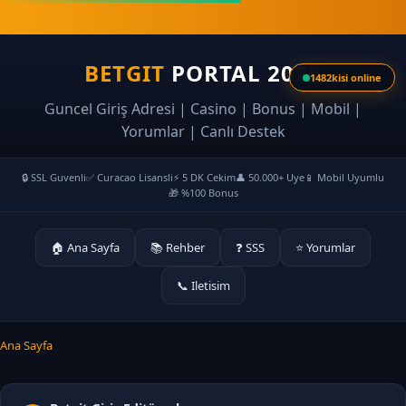
BETGIT
PORTAL 2026
1482
kisi online
Guncel Giriş Adresi | Casino | Bonus | Mobil |
Yorumlar | Canlı Destek
🔒 SSL Guvenli
✅ Curacao Lisansli
⚡ 5 DK Cekim
👤 50.000+ Uye
📱 Mobil Uyumlu
🎁 %100 Bonus
🏠 Ana Sayfa
📚 Rehber
❓ SSS
⭐ Yorumlar
📞 Iletisim
Ana Sayfa