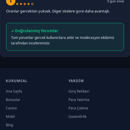
E
3 gun once
★★★★☆
Oranlar gercekten yuksek. Diger sitelere gore daha avantajlı.
✓ Doğrulanmış Yorumlar
Tum yorumlar gercek kullanicilara aittir ve moderasyon ekibimiz
tarafından incelenmistir.
KURUMSAL
YARDIM
Ana Sayfa
Giriş Rehberi
Bonuslar
Para Yatırma
Casino
Para Çekme
Mobil
Güvenilirlik
Blog