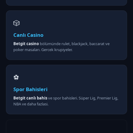
🎲
Canlı Casino
Betgit casino
bölümünde rulet, blackjack, baccarat ve
poker masaları. Gercek krupiyeler.
⚽
Spor Bahisleri
Betgit canlı bahis
ve spor bahisleri. Süper Lig, Premier Lig,
NBA ve daha fazlasi.