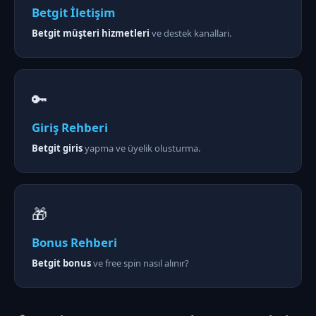
Betgit İletişim
Betgit müşteri hizmetleri
ve destek kanallari.
🔑
Giriş Rehberi
Betgit giris
yapma ve üyelik olusturma.
🎁
Bonus Rehberi
Betgit bonus
ve free spin nasıl alınır?