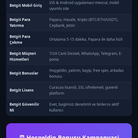
iOS & Android uygulamasi mevcut, mobil
Betgit Mobil Giriş
uyumlu site
Betgit Para
Papara, Havale, Kripto (BTC/ETH/USDT),
Yatırma
Cepbank, Jeton
Betgit Para
Ortalama 5-15 dakika, Papara ile daha hizli
Çekme
Betgit Müşteri
7/24 Canlı Destek, WhatsApp, Telegram, E-
Hizmetleri
posta
Hoşgeldin, yatirim, kayip, free spin, arkadas
Betgit Bonuslar
bonusu
Curacao lisansli, SSL sifrelemeli, guvenli
Betgit Lisans
platform
Betgit Güvenilir
Evet, bagimsiz denetimli ve binlerce aktif
Mi
kullanici
⏰ Hoşgeldin Bonusu Kampanyasi