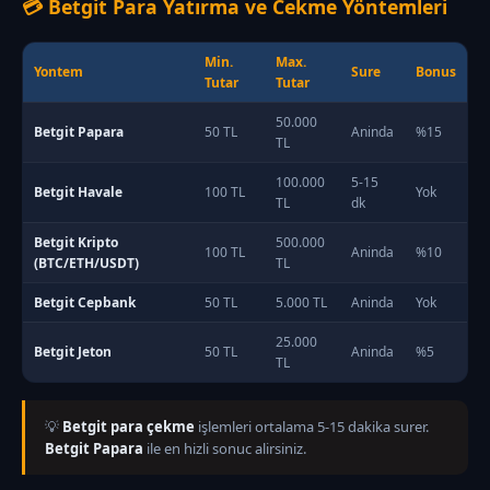
💳 Betgit Para Yatırma ve Cekme Yöntemleri
Min.
Max.
Yontem
Sure
Bonus
Tutar
Tutar
50.000
Betgit Papara
50 TL
Aninda
%15
TL
100.000
5-15
Betgit Havale
100 TL
Yok
TL
dk
Betgit Kripto
500.000
100 TL
Aninda
%10
(BTC/ETH/USDT)
TL
Betgit Cepbank
50 TL
5.000 TL
Aninda
Yok
25.000
Betgit Jeton
50 TL
Aninda
%5
TL
💡
Betgit para çekme
işlemleri ortalama 5-15 dakika surer.
Betgit Papara
ile en hizli sonuc alirsiniz.