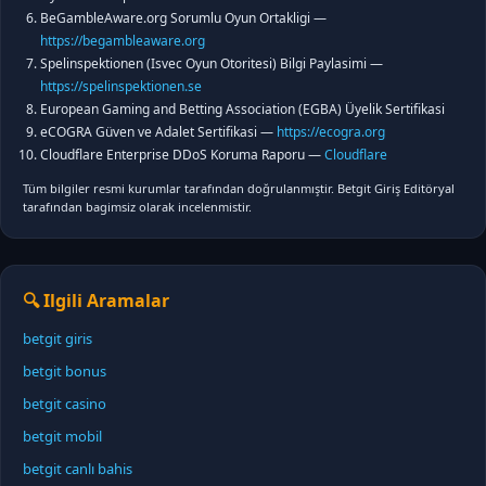
BeGambleAware.org Sorumlu Oyun Ortakligi —
https://begambleaware.org
Spelinspektionen (Isvec Oyun Otoritesi) Bilgi Paylasimi —
https://spelinspektionen.se
European Gaming and Betting Association (EGBA) Üyelik Sertifikasi
eCOGRA Güven ve Adalet Sertifikasi —
https://ecogra.org
Cloudflare Enterprise DDoS Koruma Raporu —
Cloudflare
Tüm bilgiler resmi kurumlar tarafından doğrulanmıştir. Betgit Giriş Editöryal
tarafından bagimsiz olarak incelenmistir.
🔍 Ilgili Aramalar
betgit giris
betgit bonus
betgit casino
betgit mobil
betgit canlı bahis