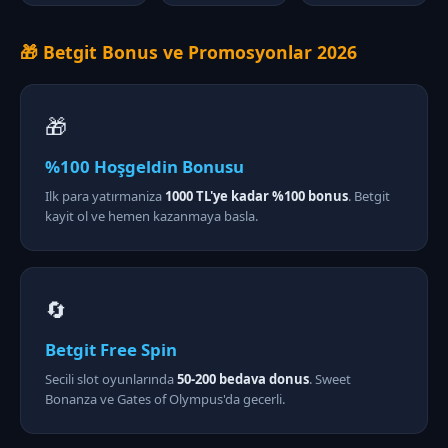
🎁 Betgit Bonus ve Promosyonlar 2026
🎁
%100 Hoşgeldin Bonusu
Ilk para yatırmaniza
1000 TL'ye kadar %100 bonus
. Betgit
kayit ol ve hemen kazanmaya basla.
🔄
Betgit Free Spin
Secili slot oyunlarında
50-200 bedava donus
. Sweet
Bonanza ve Gates of Olympus'da gecerli.